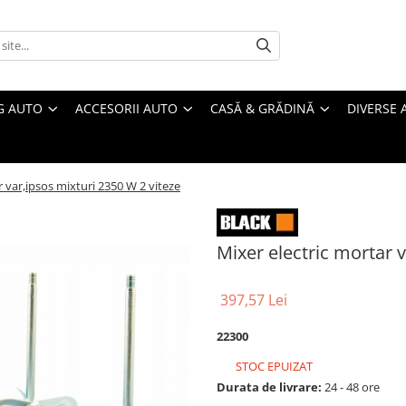
G AUTO
ACCESORII AUTO
CASĂ & GRĂDINĂ
DIVERSE 
r var,ipsos mixturi 2350 W 2 viteze
Mixer electric mortar v
397,57 Lei
22300
STOC EPUIZAT
Durata de livrare:
24 - 48 ore