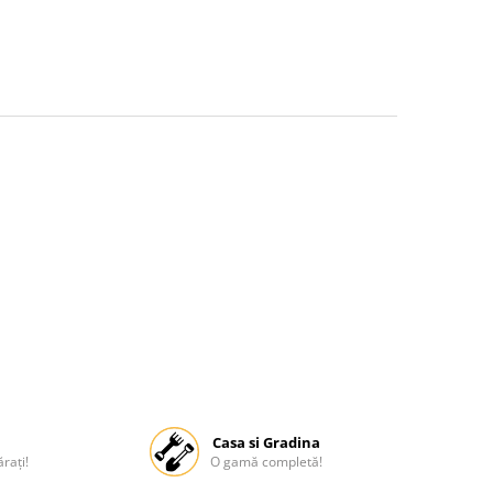
Casa si Gradina
rați!
O gamă completă!