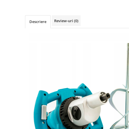
Protectia muncii
Scule Pneumatice
Review-uri
(0)
Descriere
Slefuitoare
Suport auto
Suport motocicleta
Surubelnite
Tunuri de caldura si aeroteme
Utilaje constructie