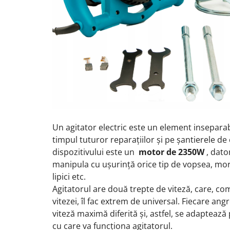
Un agitator electric este un element inseparab
timpul tuturor reparațiilor și pe șantierele de
dispozitivului este un
motor de 2350W
, dato
manipula cu ușurință orice tip de vopsea, mor
lipici etc.
Agitatorul are două trepte de viteză, care, co
vitezei, îl fac extrem de universal.
Fiecare angr
viteză maximă diferită și, astfel, se adaptează 
cu care va funcționa agitatorul.