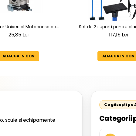
or Universal Motocoasa pe
Set de 2 suporti pentru plac
otoare 2 Timpi), Compatibil
inaltimea maxima 2
25,85 Lei
117,15 Lei
Demon, NAC, John Gardener,
, Makita, Al-Ko, Ansamblu
u Membrana, Distanta Gauri
ADAUGA IN COS
ADAUGA IN COS
31mm
Ce găsești pe
Categorii 
o, scule și echipamente