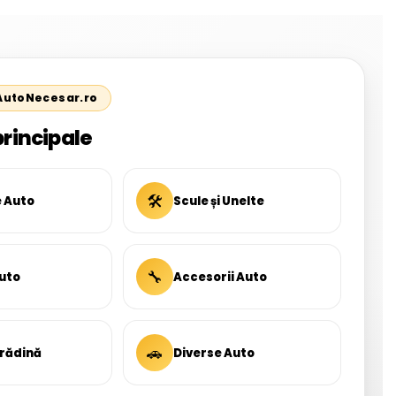
 AutoNecesar.ro
principale
🛠
e Auto
Scule și Unelte
🔧
uto
Accesorii Auto
🚗
Grădină
Diverse Auto