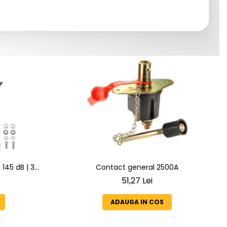
145 dB | 3
Contact general 2500A
 6 Melodii
51,27 Lei
ADAUGA IN COS