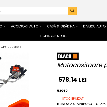
TO
ACCESORII AUTO
CASĂ & GRĂDINĂ
DIVERSE AUTO
LICHIDARE STOC
 CP+ accesorii
Motocositoare p
578,14 LEI
53060
STOC EPUIZAT
Durata de livrare:
24 - 48 ore