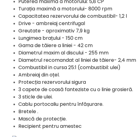
Puterea maximă a motorului: 5,8 CP
Protectia muncii
Turația maximă a motorului- 8000 rpm
Capacitatea rezervorului de combustibil- 1,2 l
Scule Pneumatice
Drive - ambreiaj centrifugal
Slefuitoare
Greutate - aproximativ 7,9 kg
Suport auto
Lungimea brațului - 150 cm
Gama de tăiere a liniei - 42 cm
Suport motocicleta
Diametrul maxim al discului - 255 mm
Surubelnite
Diametrul recomandat al liniei de tăiere- 2,4 mm
Tunuri de caldura si aeroteme
Combustibil in cursa 25:1 (combustibil: ulei)
Ambreiaj din oțel.
Utilaje constructie
Protecția rezervorului sigura
3 capete de coasă fanteziste cu o linie grosieră.
3 sticle de ulei.
Cablu portocaliu pentru înfășurare.
Bretele .
Mască de protecție.
Recipient pentru amestec