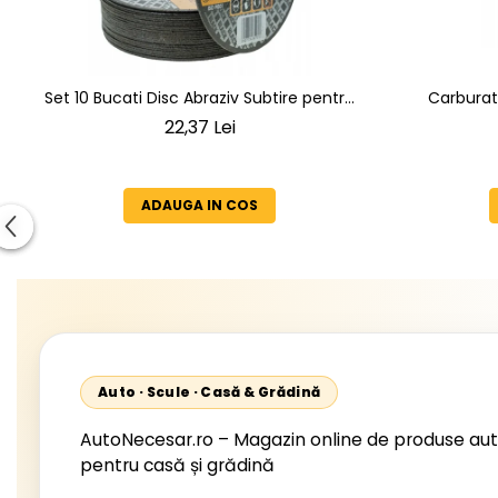
Carburat
Set 10 Bucati Disc Abraziv Subtire pentru
Benzina (M
Taiat Metal si Inox 125 x 1 x 22.2 mm, Profil
22,37 Lei
cu BLACK, 
Plat Heavy-Duty (Model 42503)
Eurotec
Complet c
ADAUGA IN COS
Auto · Scule · Casă & Grădină
AutoNecesar.ro – Magazin online de produse aut
pentru casă și grădină