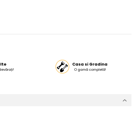
lte
Casa si Gradina
devărați!
O gamă completă!