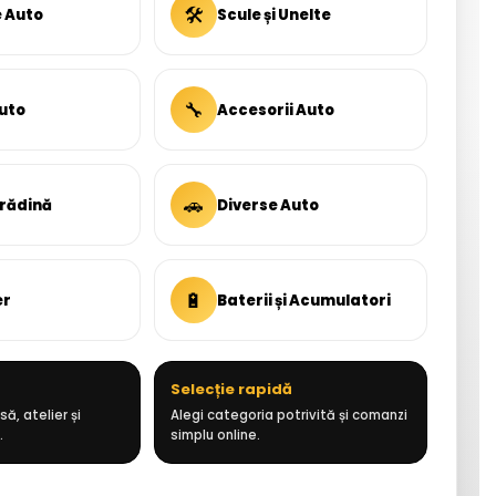
🛠
e Auto
Scule și Unelte
🔧
uto
Accesorii Auto
🚗
Grădină
Diverse Auto
🔋
er
Baterii și Acumulatori
Selecție rapidă
ă, atelier și
Alegi categoria potrivită și comanzi
.
simplu online.