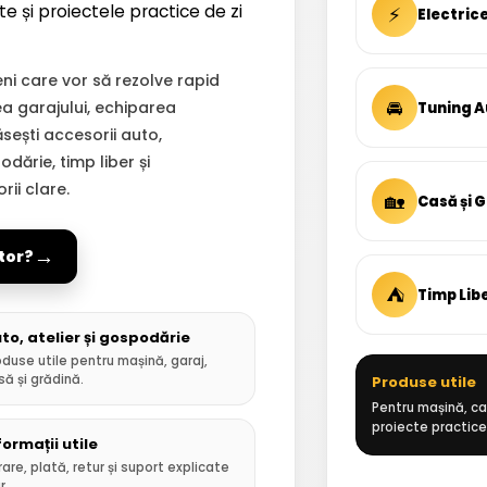
te și proiectele practice de zi
⚡
Electric
i care vor să rezolve rapid
🚘
ea garajului, echiparea
Tuning A
Găsești accesorii auto,
dărie, timp liber și
ii clare.
🏡
Casă și 
→
tor?
⛺
Timp Lib
to, atelier și gospodărie
oduse utile pentru mașină, garaj,
să și grădină.
Produse utile
Pentru mașină, cas
proiecte practice
formații utile
rare, plată, retur și suport explicate
r.