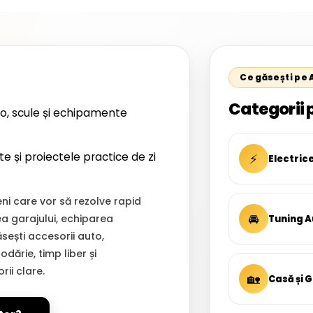
Ce găsești pe
Categorii 
o, scule și echipamente
te și proiectele practice de zi
⚡
Electric
i care vor să rezolve rapid
🚘
ea garajului, echiparea
Tuning A
Găsești accesorii auto,
dărie, timp liber și
ii clare.
🏡
Casă și 