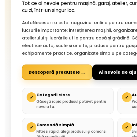
Tot ce ai nevoie pentru mașină, garaj, atelier, cur
cu zi, într-un singur loc.
AutoNecesar.ro este magazinul online pentru oamen
lucrurile importante: întreținerea mașinii, organizar
atelierului și lucrările utile pentru casă și grădină. 
electrice auto, scule și unelte, produse pentru gospo
echipamente practice, organizate simplu pe categor
→
Descoperă produsele
Ai nevoie de aju
Categorii clare
Au
✓
✓
Găsești rapid produsul potrivit pentru
Pr
nevoia ta.
ca
Comandă simplă
In
✓
✓
Filtrezi rapid, alegi produsul și comanzi
Liv
fără complicații.
cla