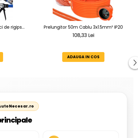
i de rigips
Prelungitor 50m Cablu 3x1.5mm² IP20
90cm
108,33 Lei
ADAUGA IN COS
 AutoNecesar.ro
principale