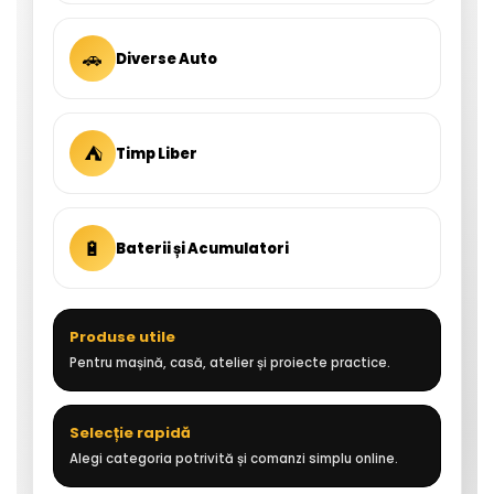
🚗
Diverse Auto
⛺
Timp Liber
🔋
Baterii și Acumulatori
Produse utile
Pentru mașină, casă, atelier și proiecte practice.
Selecție rapidă
Alegi categoria potrivită și comanzi simplu online.