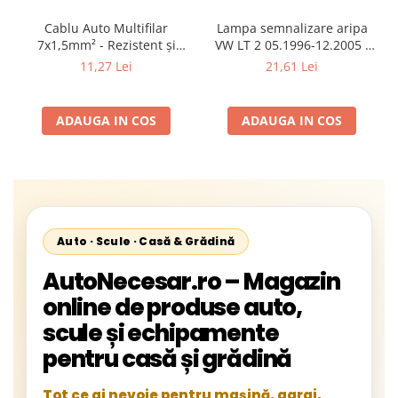
Cablu Auto Multifilar
Lampa semnalizare aripa
7x1,5mm² - Rezistent și
VW LT 2 05.1996-12.2005 ;
Flexibil pentru Remorci 12V-
Mercedes Sprinter 1995-
11,27 Lei
21,61 Lei
24V
2002, 512D-814 DA; Actros
1996-2002; Unimog 1949-;
Neoplan Euroliner,
ADAUGA IN COS
ADAUGA IN COS
Starliner,Centroliner,
Cityliner;
Auto · Scule · Casă & Grădină
AutoNecesar.ro – Magazin
online de produse auto,
scule și echipamente
pentru casă și grădină
Tot ce ai nevoie pentru mașină, garaj,