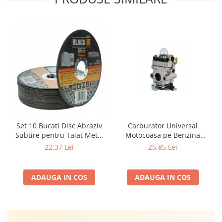
Carburator Universal
Set 10 Bucati Disc Abraziv
Motocoasa pe Benzina
Subtire pentru Taiat Metal
(Motoare 2 Timpi),
si Inox 125 x 1 x 22.2 mm,
25,85 Lei
22,37 Lei
Compatibil cu BLACK,
Profil Plat Heavy-Duty
Demon, NAC, John
(Model 42503)
Gardener, Eurotec, Makita,
ADAUGA IN COS
ADAUGA IN COS
Al-Ko, Ansamblu Complet
cu Membrana, Distanta
Gauri 31mm