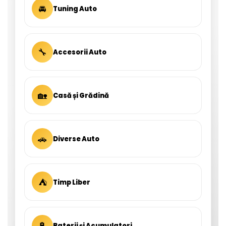
🚘
Tuning Auto
🔧
Accesorii Auto
🏡
Casă și Grădină
🚗
Diverse Auto
⛺
Timp Liber
🔋
Baterii și Acumulatori