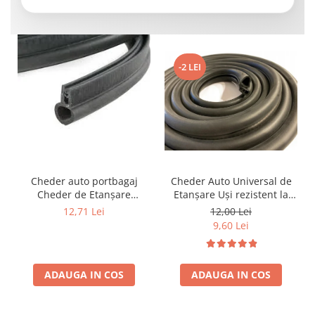
-2 LEI
Cheder auto portbagaj
Cheder Auto Universal de
Cheder de Etanșare
Etanșare Uși rezistent la
Profesional din Cauciuc -
intemperii, raze UV,
12,71 Lei
12,00 Lei
Rezistent la Apă și
îmbătrânire și temperaturi
9,60 Lei
Temperaturi Înalte, Multi-
extreme
Aplicații Vânzare la Metru
Liniar
ADAUGA IN COS
ADAUGA IN COS