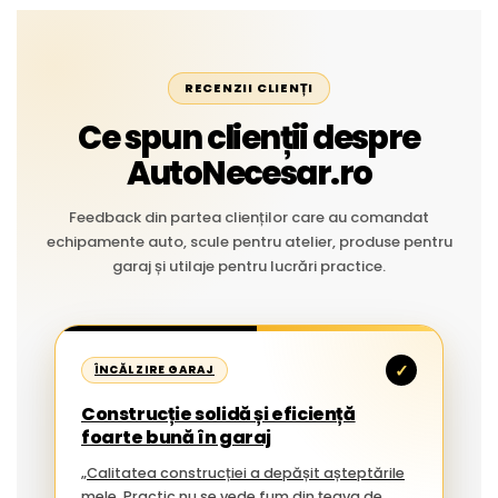
RECENZII CLIENȚI
Ce spun clienții despre
AutoNecesar.ro
Feedback din partea clienților care au comandat
echipamente auto, scule pentru atelier, produse pentru
garaj și utilaje pentru lucrări practice.
✓
ÎNCĂLZIRE GARAJ
Construcție solidă și eficiență
foarte bună în garaj
„Calitatea construcției a depășit așteptările
mele. Practic nu se vede fum din țeava de