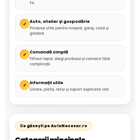
ta.
Auto, atelier și gospodărie
✓
Produse utile pentru mașină, garaj, casă și
grădină.
Comandă simplă
✓
Filtrezi rapid, alegi produsul și comanzi fără
complicații.
Informații utile
✓
Livrare, plată, retur și suport explicate clar.
Ce găsești pe AutoNecesar.ro