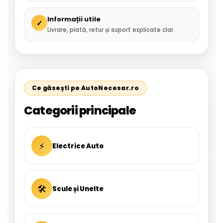
Informații utile
✓
Livrare, plată, retur și suport explicate clar.
Ce găsești pe AutoNecesar.ro
Categorii principale
⚡
Electrice Auto
🛠
Scule și Unelte