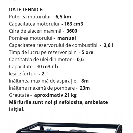
DATE TEHNICE:
Puterea motorului -
6,5 km
Capacitatea motorului
- 163 cm3
Cifra de afaceri maximă -
3600
Pornirea motorului -
manual
Capacitatea rezervorului de combustibil -
3,6 l
Timp de lucru pe rezervor plin
- 5 ore
Cantitatea de ulei din motor -
0,6
Capacitate - 30
m3 / h
Ieșire furtun
- 2 "
Înălțimea maximă de aspirație -
8m
Înălțime maximă de pompare -
23m
Greutate -
aproximativ 21 kg
Mărfurile sunt noi și nefolosite, ambalate
inițial.