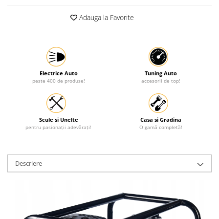
Protectia muncii
Adauga la Favorite
Scule Pneumatice
Slefuitoare
Suport auto
Suport motocicleta
Electrice Auto
Tuning Auto
peste 400 de produse!
accesorii de top!
Surubelnite
Tunuri de caldura si aeroteme
Utilaje constructie
Scule si Unelte
Casa si Gradina
pentru pasionații adevărați!
O gamă completă!
Descriere