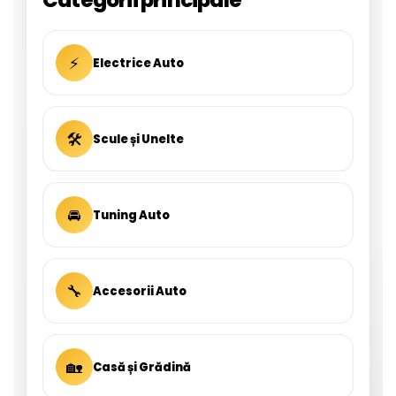
Categorii principale
⚡
Electrice Auto
🛠
Scule și Unelte
🚘
Tuning Auto
🔧
Accesorii Auto
🏡
Casă și Grădină