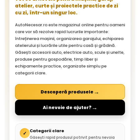
atelier, curte și proiectele practice de zi
cu zi, într-un singur loc.
AutoNecesar.ro este magazinul online pentru oameni
care vor să rezolve rapid lucrurile importante:
întreținerea mașinii, organizarea garajului, echiparea
atelierului și lucrările utile pentru casă și grădină.
Găsești accesorii auto, electrice auto, scule și unelte,
produse pentru gospodărie, timp liber și
echipamente practice, organizate simplu pe
categorii clare.
→
Descoperă produsele
→
Ai nevoie de ajutor?
Categorii clare
✓
Găsești rapid produsul potrivit pentru nevoia