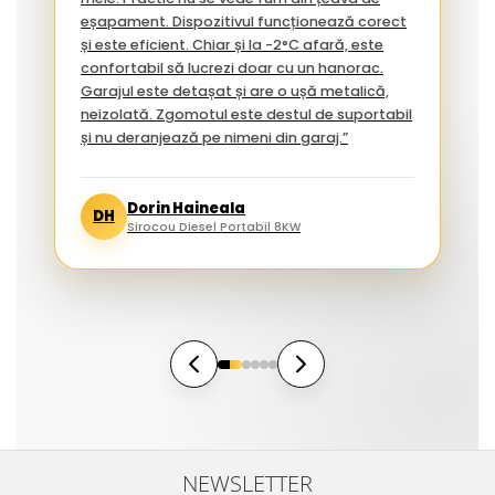
eșapament. Dispozitivul funcționează corect
și este eficient. Chiar și la -2°C afară, este
confortabil să lucrezi doar cu un hanorac.
Garajul este detașat și are o ușă metalică,
neizolată. Zgomotul este destul de suportabil
și nu deranjează pe nimeni din garaj.”
Dorin Haineala
DH
Sirocou Diesel Portabil 8KW
NEWSLETTER