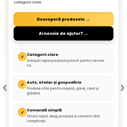
categorii clare.
→
Descoperă produsele
→
Ai nevoie de ajutor?
Categorii clare
✓
Găsești rapid produsul potrivit pentru nevoia
ta.
Auto, atelier și gospodărie
✓
Produse utile pentru mașină, garaj, casă și
grădină.
Comandă simplă
✓
Filtrezi rapid, alegi produsul și comanzi fără
complicații.