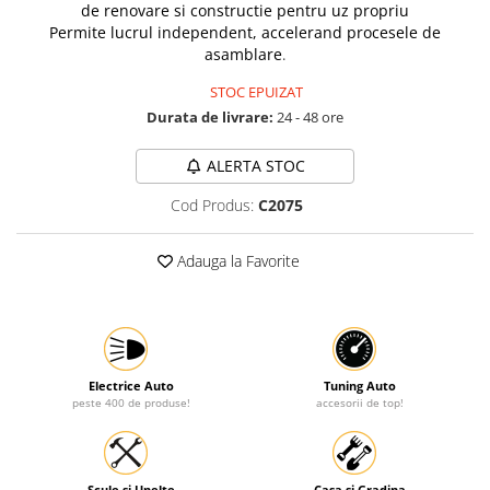
de renovare si constructie pentru uz propriu
Protectia muncii
Permite lucrul independent, accelerand procesele de
asamblare
.
Scule Pneumatice
STOC EPUIZAT
Slefuitoare
Durata de livrare:
24 - 48 ore
Suport auto
Suport motocicleta
ALERTA STOC
Surubelnite
Cod Produs:
C2075
Tunuri de caldura si aeroteme
Adauga la Favorite
Utilaje constructie
Electrice Auto
Tuning Auto
peste 400 de produse!
accesorii de top!
Scule si Unelte
Casa si Gradina