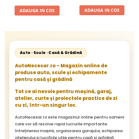
Demon, NAC, John
(Model 42503)
Gardener, Eurotec, Makita,
ADAUGA IN COS
ADAUGA IN COS
Al-Ko, Ansamblu Complet
cu Membrana, Distanta
Gauri 31mm
Auto · Scule · Casă & Grădină
AutoNecesar.ro – Magazin online de
produse auto, scule și echipamente
pentru casă și grădină
Tot ce ai nevoie pentru mașină, garaj,
atelier, curte și proiectele practice de zi
cu zi, într-un singur loc.
AutoNecesar.ro este magazinul online pentru oameni
care vor să rezolve rapid lucrurile importante:
întreținerea mașinii, organizarea garajului, echiparea
atelierului și lucrările utile pentru casă și grădină.