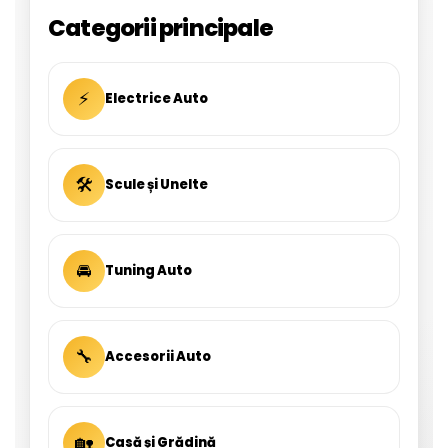
Categorii principale
⚡
Electrice Auto
🛠
Scule și Unelte
🚘
Tuning Auto
🔧
Accesorii Auto
🏡
Casă și Grădină