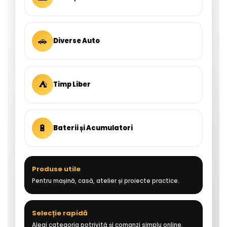
🚗
Diverse Auto
⛺
Timp Liber
🔋
Baterii și Acumulatori
Produse utile
Pentru mașină, casă, atelier și proiecte practice.
Selecție rapidă
Alegi categoria potrivită și comanzi simplu online.