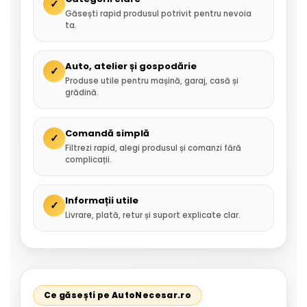
✓
Găsești rapid produsul potrivit pentru nevoia
ta.
Auto, atelier și gospodărie
✓
Produse utile pentru mașină, garaj, casă și
grădină.
Comandă simplă
✓
Filtrezi rapid, alegi produsul și comanzi fără
complicații.
Informații utile
✓
Livrare, plată, retur și suport explicate clar.
Ce găsești pe AutoNecesar.ro