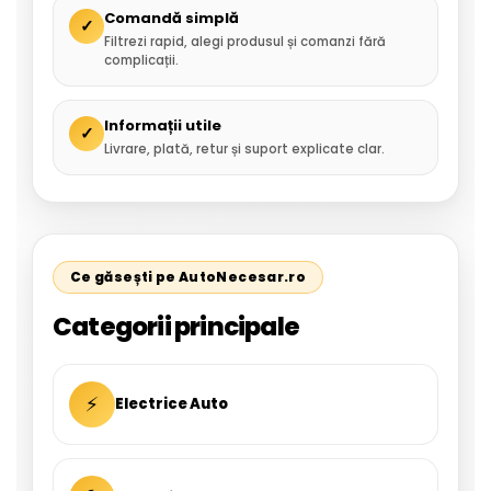
Comandă simplă
✓
Filtrezi rapid, alegi produsul și comanzi fără
complicații.
Informații utile
✓
Livrare, plată, retur și suport explicate clar.
Ce găsești pe AutoNecesar.ro
Categorii principale
⚡
Electrice Auto