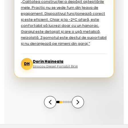
„Calitatea construcției a depășit așteptările
mele. Practic nu se vede fum din țeava de
eșapament. Dispozitivul funcționează corect
și este eficient. Chiar și la -2°C afară, este
confortabil să lucrezi doar cu un hanorac.
Garajul este detașat și are o ușă metalică,
neizolată. Zgomotul este destul de suportabil
și nu deranjează pe nimeni din garaj.”
Dorin Haineala
DH
Sirocou Diesel Portabil 8KW