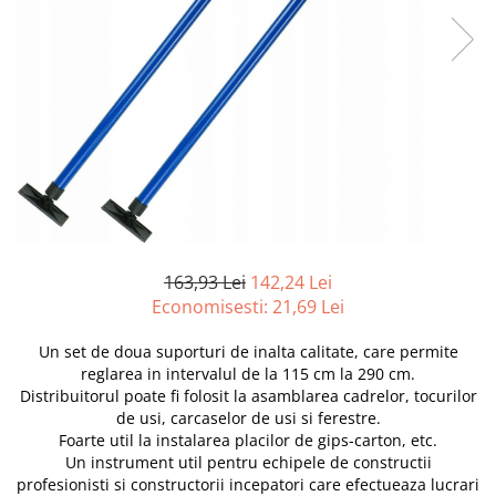
Furtune de gradina
compresoare
Mixere
Cricuri Auto Hidraulice
Pneumatice si Trapezoidale
Motocositoare si Motosape
Cricuri hidraulice
Nivela laser
Cricuri pneumatice
Pistol de vopsit
Cricuri trapezoidale
Pompe
Feon Electric
Rotopercutoare si bormasini
Generatoare curent
Taiat gresie si faianta
Gresoare
Uz intern
163,93 Lei
142,24 Lei
Macarale și vinciuri
Economisesti:
21,69
Lei
Ventilatoare radiatoare
Masini de gaurit si Insurubat
umidificatoare
Un set de doua suporturi de inalta calitate, care permite
Motoare electrice
reglarea in intervalul de la 115 cm la 290 cm.
Pistol de Lipit
Distribuitorul poate fi folosit la asamblarea cadrelor, tocurilor
de usi, carcaselor de usi si ferestre.
Polizoare
Foarte util la instalarea placilor de gips-carton, etc.
Pompe Combustibil
Un instrument util pentru echipele de constructii
profesionisti si constructorii incepatori care efectueaza lucrari
Prelungitoare