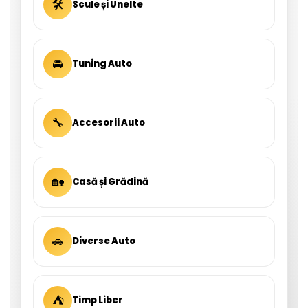
🛠
Scule și Unelte
🚘
Tuning Auto
🔧
Accesorii Auto
🏡
Casă și Grădină
🚗
Diverse Auto
⛺
Timp Liber