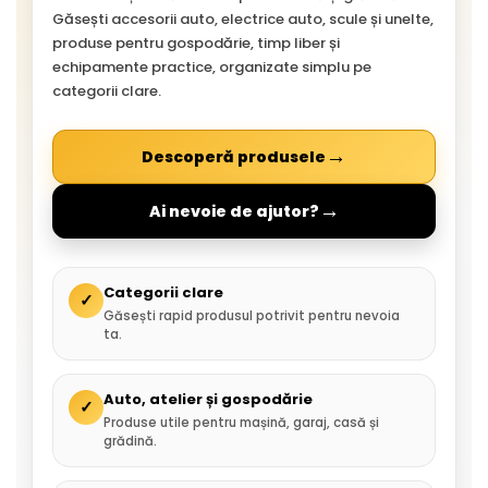
Găsești accesorii auto, electrice auto, scule și unelte,
produse pentru gospodărie, timp liber și
echipamente practice, organizate simplu pe
categorii clare.
→
Descoperă produsele
→
Ai nevoie de ajutor?
Categorii clare
✓
Găsești rapid produsul potrivit pentru nevoia
ta.
Auto, atelier și gospodărie
✓
Produse utile pentru mașină, garaj, casă și
grădină.