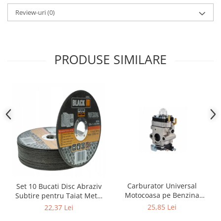
Review-uri
(0)
PRODUSE SIMILARE
Carburator Universal
Set 10 Bucati Disc Abraziv
Motocoasa pe Benzina
Subtire pentru Taiat Metal
(Motoare 2 Timpi),
si Inox 125 x 1 x 22.2 mm,
25,85 Lei
22,37 Lei
Compatibil cu BLACK,
Profil Plat Heavy-Duty