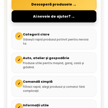
→
Descoperă produsele
→
Ai nevoie de ajutor?
Categorii clare
✓
Găsești rapid produsul potrivit pentru nevoia
ta.
Auto, atelier și gospodărie
✓
Produse utile pentru mașină, garaj, casă și
grădină.
Comandă simplă
✓
Filtrezi rapid, alegi produsul și comanzi fără
complicații.
Informații utile
✓