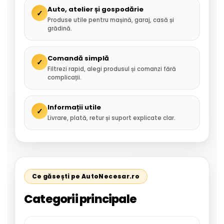
Auto, atelier și gospodărie
✓
Produse utile pentru mașină, garaj, casă și
grădină.
Comandă simplă
✓
Filtrezi rapid, alegi produsul și comanzi fără
complicații.
Informații utile
✓
Livrare, plată, retur și suport explicate clar.
Ce găsești pe AutoNecesar.ro
Categorii principale