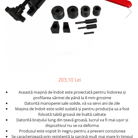
Furtune de gradina
compresoare
Mixere
Cricuri Auto Hidraulice
Pneumatice si Trapezoidale
Motocositoare si Motosape
Cricuri hidraulice
Nivela laser
Cricuri pneumatice
Pistol de vopsit
Cricuri trapezoidale
Pompe
Feon Electric
Rotopercutoare si bormasini
Generatoare curent
Taiat gresie si faianta
Gresoare
Uz intern
203,10 Lei
Macarale și vinciuri
Ventilatoare radiatoare
Masini de gaurit si Insurubat
Această mașină de îndoit este proiectată pentru îndoirea și
umidificatoare
profilarea sârmei de până la 8 mm grosime
Motoare electrice
Datorită manoperei sale solide, vă va servi ani de zile
Pistol de Lipit
Mașina de îndoit este solid sudată și pentru producția sa a fost
folosită tablă groasă de înaltă calitate
Polizoare
Datorită brațului lung din țeavă groasă, lucrul va fi mai ușor și
dispozitivul nu se va deforma
Pompe Combustibil
Produsul este vopsit în negru pentru a preveni coroziunea
Se caracterizează prin rezistență la sarcină mult mai mare în timpul
Prelungitoare