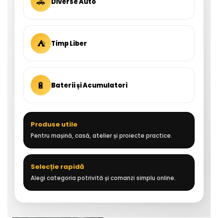
🚗
Diverse Auto
⛺
Timp Liber
🔋
Baterii și Acumulatori
Produse utile
Pentru mașină, casă, atelier și proiecte practice.
Selecție rapidă
Alegi categoria potrivită și comanzi simplu online.