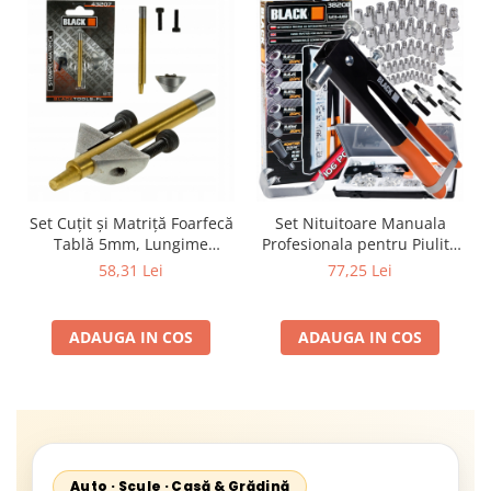
Set Cuțit și Matriță Foarfecă
Set Nituitoare Manuala
Tablă 5mm, Lungime
Profesionala pentru Piulite
58mm, Universal (Nibbler)
Nit M3-M8 BLACKTOOLS
58,31 Lei
77,25 Lei
38208, 106 Piese
ADAUGA IN COS
ADAUGA IN COS
Auto · Scule · Casă & Grădină