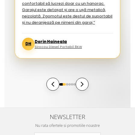
confortabil să lucrezi doar cu un hanorac.
Garajul este detașat și are o ușă metalică,
neizolată. Zgomotul este destul de suportabil
și nu deranjează pe nimeni din garaj.”
Dorin Haineala
DH
Sirocou Diesel Portabil 8KW
NEWSLETTER
Nu rata ofertele si promotiile noastre