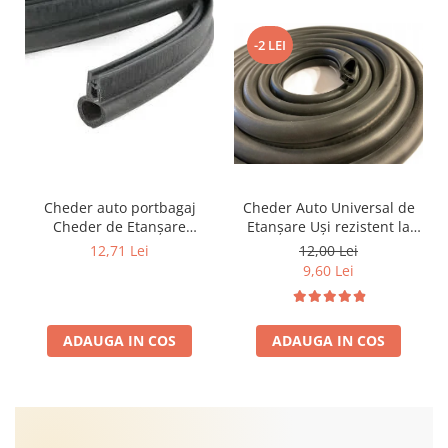
-2 LEI
Cheder auto portbagaj
Cheder Auto Universal de
Cheder de Etanșare
Etanșare Uși rezistent la
Profesional din Cauciuc -
intemperii, raze UV,
12,71 Lei
12,00 Lei
Rezistent la Apă și
îmbătrânire și temperaturi
9,60 Lei
Temperaturi Înalte, Multi-
extreme
Aplicații Vânzare la Metru
Liniar
ADAUGA IN COS
ADAUGA IN COS