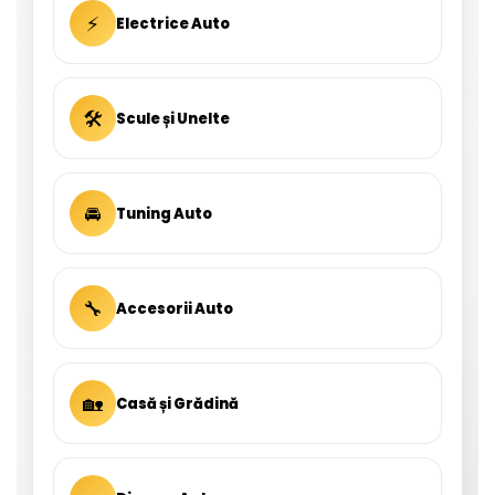
⚡
Electrice Auto
🛠
Scule și Unelte
🚘
Tuning Auto
🔧
Accesorii Auto
🏡
Casă și Grădină