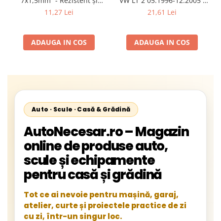
7x1,5mm² - Rezistent și
VW LT 2 05.1996-12.2005 ;
Flexibil pentru Remorci 12V-
Mercedes Sprinter 1995-
11,27 Lei
21,61 Lei
24V
2002, 512D-814 DA; Actros
1996-2002; Unimog 1949-;
Neoplan Euroliner,
ADAUGA IN COS
ADAUGA IN COS
Starliner,Centroliner,
Cityliner;
Auto · Scule · Casă & Grădină
AutoNecesar.ro – Magazin
online de produse auto,
scule și echipamente
pentru casă și grădină
Tot ce ai nevoie pentru mașină, garaj,
atelier, curte și proiectele practice de zi
cu zi, într-un singur loc.