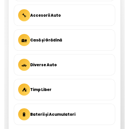
🔧
Accesorii Auto
🏡
Casă și Grădină
🚗
Diverse Auto
⛺
Timp Liber
🔋
Baterii și Acumulatori