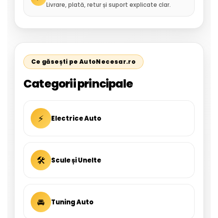
Livrare, plată, retur și suport explicate clar.
Ce găsești pe AutoNecesar.ro
Categorii principale
⚡
Electrice Auto
🛠
Scule și Unelte
🚘
Tuning Auto