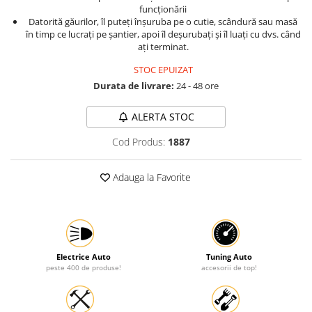
funcționării
Protectia muncii
Datorită găurilor, îl puteți înșuruba pe o cutie, scândură sau masă
în timp ce lucrați pe șantier, apoi îl deșurubați și îl luați cu dvs. când
Scule Pneumatice
ați terminat.
Slefuitoare
STOC EPUIZAT
Suport auto
Durata de livrare:
24 - 48 ore
Suport motocicleta
ALERTA STOC
Surubelnite
Cod Produs:
1887
Tunuri de caldura si aeroteme
Utilaje constructie
Adauga la Favorite
Electrice Auto
Tuning Auto
peste 400 de produse!
accesorii de top!