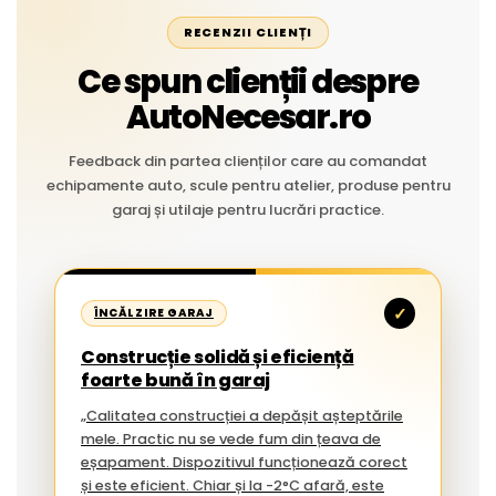
RECENZII CLIENȚI
Ce spun clienții despre
AutoNecesar.ro
Feedback din partea clienților care au comandat
echipamente auto, scule pentru atelier, produse pentru
garaj și utilaje pentru lucrări practice.
✓
ÎNCĂLZIRE GARAJ
Construcție solidă și eficiență
foarte bună în garaj
„Calitatea construcției a depășit așteptările
mele. Practic nu se vede fum din țeava de
eșapament. Dispozitivul funcționează corect
și este eficient. Chiar și la -2°C afară, este