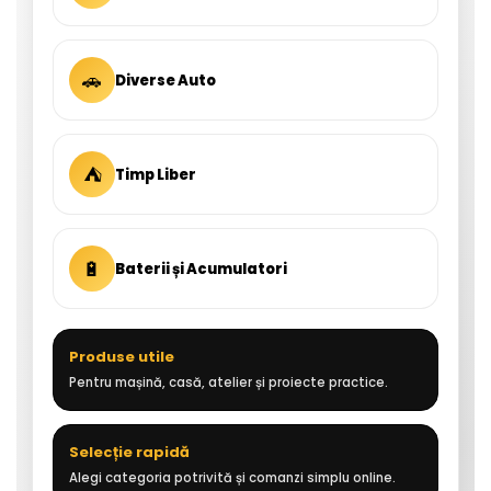
🚗
Diverse Auto
⛺
Timp Liber
🔋
Baterii și Acumulatori
Produse utile
Pentru mașină, casă, atelier și proiecte practice.
Selecție rapidă
Alegi categoria potrivită și comanzi simplu online.