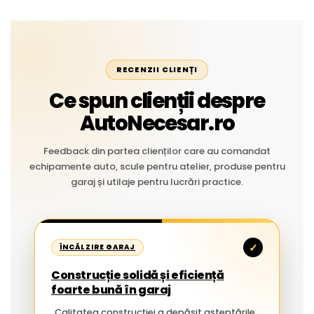
RECENZII CLIENȚI
Ce spun clienții despre
AutoNecesar.ro
Feedback din partea clienților care au comandat
echipamente auto, scule pentru atelier, produse pentru
garaj și utilaje pentru lucrări practice.
✓
ÎNCĂLZIRE GARAJ
Construcție solidă și eficiență
foarte bună în garaj
„Calitatea construcției a depășit așteptările