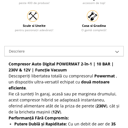
peste 400 de produse!
accesorii de top!
Scule si Unelte
Casa si Gradina
pentru pasionații adevărați!
O gamă completă!
Descriere
Compresor Auto Digital POWERMAT 2-în-1 | 10 BAR |
230V & 12V | Funcție Vacuum
Descoperiți libertatea totală cu compresorul
Powermat
,
un dispozitiv ultra-versatil echipat cu
două motoare
eficiente
.
Fie că sunteți în garaj, acasă sau pe marginea drumului,
acest compresor hibrid se adaptează instantaneu,
oferind alimentare atât de la priza de perete (
230V
), cât și
de la bricheta mașinii (
12V
).
Performanță Fără Compromis:
Putere Dublă și Rapiditate:
Cu un debit de aer de
35