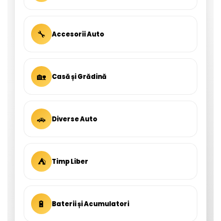
🔧
Accesorii Auto
🏡
Casă și Grădină
🚗
Diverse Auto
⛺
Timp Liber
🔋
Baterii și Acumulatori