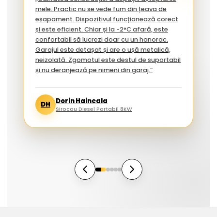
mele. Practic nu se vede fum din țeava de
eșapament. Dispozitivul funcționează corect
și este eficient. Chiar și la -2°C afară, este
confortabil să lucrezi doar cu un hanorac.
Garajul este detașat și are o ușă metalică,
neizolată. Zgomotul este destul de suportabil
și nu deranjează pe nimeni din garaj.”
Dorin Haineala
DH
Sirocou Diesel Portabil 8KW