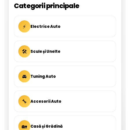
Categorii principale
⚡
Electrice Auto
🛠
Scule și Unelte
🚘
Tuning Auto
🔧
Accesorii Auto
🏡
Casă și Grădină