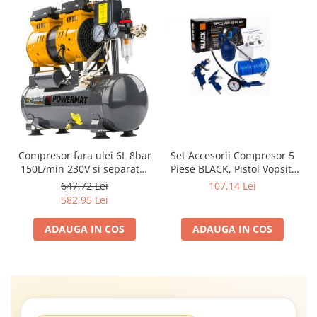
Compresor fara ulei 6L 8bar
Set Accesorii Compresor 5
150L/min 230V si separator
Piese BLACK, Pistol Vopsit,
regulator presiune silentios
Umflat, Suflat, Spălat și
647,72 Lei
107,14 Lei
59dB
Furtun Spiralat
582,95 Lei
ADAUGA IN COS
ADAUGA IN COS