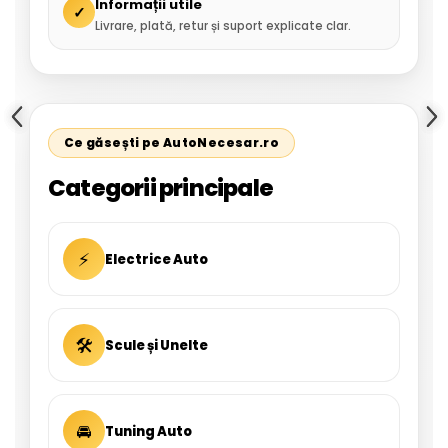
Informații utile
✓
Livrare, plată, retur și suport explicate clar.
Ce găsești pe AutoNecesar.ro
Categorii principale
⚡
Electrice Auto
🛠
Scule și Unelte
🚘
Tuning Auto