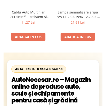
Cablu Auto Multifilar
Lampa semnalizare aripa
7x1,5mm² - Rezistent și
VW LT 2 05.1996-12.2005 ;
Flexibil pentru Remorci 12V-
Mercedes Sprinter 1995-
11,27 Lei
21,61 Lei
24V
2002, 512D-814 DA; Actros
1996-2002; Unimog 1949-;
Neoplan Euroliner,
ADAUGA IN COS
ADAUGA IN COS
Starliner,Centroliner,
Cityliner;
Auto · Scule · Casă & Grădină
AutoNecesar.ro – Magazin
online de produse auto,
scule și echipamente
pentru casă și grădină