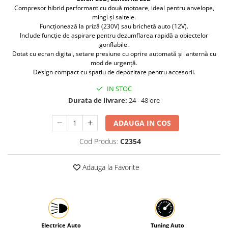
Compresor hibrid performant cu două motoare, ideal pentru anvelope,
Protectia muncii
mingi și saltele.
Funcționează la priză (230V) sau brichetă auto (12V).
Scule Pneumatice
Include funcție de aspirare pentru dezumflarea rapidă a obiectelor
Slefuitoare
gonflabile.
Dotat cu ecran digital, setare presiune cu oprire automată și lanternă cu
Suport auto
mod de urgență.
Design compact cu spațiu de depozitare pentru accesorii.
Suport motocicleta
IN STOC
Surubelnite
Durata de livrare:
24 - 48 ore
Tunuri de caldura si aeroteme
ADAUGA IN COS
Utilaje constructie
Cod Produs:
C2354
Adauga la Favorite
Electrice Auto
Tuning Auto