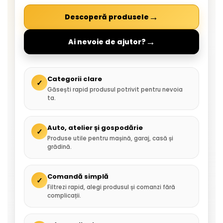
→
Descoperă produsele
→
Ai nevoie de ajutor?
Categorii clare
✓
Găsești rapid produsul potrivit pentru nevoia
ta.
Auto, atelier și gospodărie
✓
Produse utile pentru mașină, garaj, casă și
grădină.
Comandă simplă
✓
Filtrezi rapid, alegi produsul și comanzi fără
complicații.