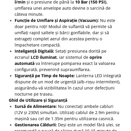
l/min
și o presiune de până la
10 Bar (150 PSI)
,
umflarea unei anvelope auto devine o sarcină de
câteva minute.
Funcție de Umflare și Aspirație (Vacuum):
Nu este
doar pentru roți! Modul de suflantă vă permite să
umflați rapid saltele și bărci gonflabile, dar și să
extrageți complet aerul din acestea pentru o
împachetare compactă.
Inteligență Digitală:
Setați presiunea dorită pe
ecranul
LCD iluminat
, iar sistemul de
oprire
automată
va întrerupe pomparea exact la valoarea
configurată, prevenind supraumflarea.
Siguranță pe Timp de Noapte:
Lanterna LED integrată
dispune de un mod de urgență (alb-roșu intermitent),
asigurându-vă vizibilitatea în cazul unor defecțiuni
nocturne pe traseu.
Ghid de Utilizare și Siguranță
Sursă de Alimentare:
Nu conectați ambele cabluri
(12V și 230V) simultan. Utilizați cablul de 2.9m pentru
mașină sau cel de 1.35m pentru utilizarea casnică.
Gestionarea Căldurii:
Deși este un model fără ulei, se
recomandă o pauză de răcire după 10-15 minute de