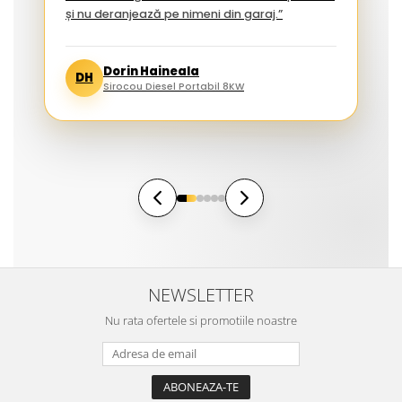
și nu deranjează pe nimeni din garaj.”
Dorin Haineala
DH
Sirocou Diesel Portabil 8KW
NEWSLETTER
Nu rata ofertele si promotiile noastre