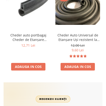
Cheder auto portbagaj
Cheder Auto Universal de
Cheder de Etanșare
Etanșare Uși rezistent la
Profesional din Cauciuc -
intemperii, raze UV,
12,71 Lei
12,00 Lei
Rezistent la Apă și
îmbătrânire și temperaturi
9,60 Lei
Temperaturi Înalte, Multi-
extreme
Aplicații Vânzare la Metru
Liniar
ADAUGA IN COS
ADAUGA IN COS
RECENZII CLIENȚI