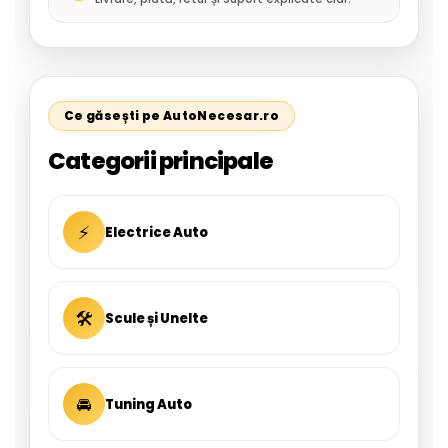
Ce găsești pe AutoNecesar.ro
Categorii principale
⚡
Electrice Auto
🛠
Scule și Unelte
🚘
Tuning Auto