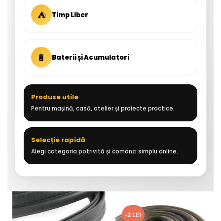
⛺
Timp Liber
🔋
Baterii și Acumulatori
Produse utile
Pentru mașină, casă, atelier și proiecte practice.
Selecție rapidă
Alegi categoria potrivită și comanzi simplu online.
-2 LEI