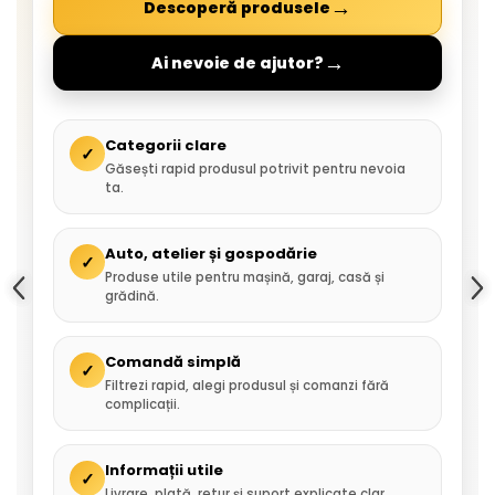
→
Descoperă produsele
→
Ai nevoie de ajutor?
Categorii clare
✓
Găsești rapid produsul potrivit pentru nevoia
ta.
Auto, atelier și gospodărie
✓
Produse utile pentru mașină, garaj, casă și
grădină.
Comandă simplă
✓
Filtrezi rapid, alegi produsul și comanzi fără
complicații.
Informații utile
✓
Livrare, plată, retur și suport explicate clar.