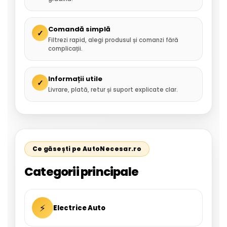
Comandă simplă
✓
Filtrezi rapid, alegi produsul și comanzi fără
complicații.
Informații utile
✓
Livrare, plată, retur și suport explicate clar.
Ce găsești pe AutoNecesar.ro
Categorii principale
⚡
Electrice Auto