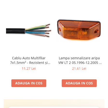
Cablu Auto Multifilar
Lampa semnalizare aripa
7x1,5mm² - Rezistent și
VW LT 2 05.1996-12.2005 ;
Flexibil pentru Remorci 12V-
Mercedes Sprinter 1995-
11,27 Lei
21,61 Lei
24V
2002, 512D-814 DA; Actros
1996-2002; Unimog 1949-;
Neoplan Euroliner,
ADAUGA IN COS
ADAUGA IN COS
Starliner,Centroliner,
Cityliner;