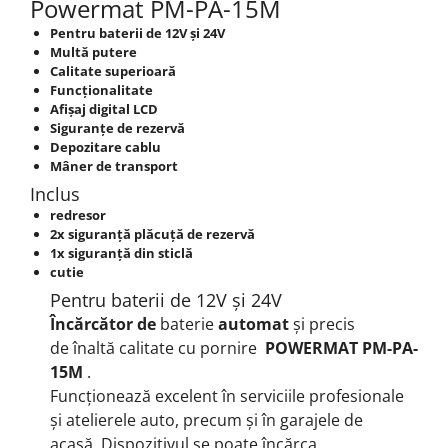
Powermat PM-PA-15M
Pentru baterii de 12V și 24V
Multă putere
Calitate superioară
Funcționalitate
Afișaj digital LCD
Siguranțe de rezervă
Depozitare cablu
Mâner de transport
Inclus
redresor
2x siguranță plăcuță de rezervă
1x siguranță din sticlă
cutie
Pentru baterii de 12V și 24V
Încărcător de
baterie
automat
și precis
de
înaltă calitate
cu pornire
POWERMAT PM-PA-
15M
.
Funcționează excelent în serviciile profesionale
și atelierele auto, precum și în garajele de
acasă.
Dispozitivul se poate încărca