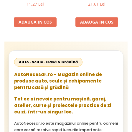
Flexibil pentru Remorci 12V-
Mercedes Sprinter 1995-
11,27 Lei
21,61 Lei
24V
2002, 512D-814 DA; Actros
1996-2002; Unimog 1949-;
Neoplan Euroliner,
ADAUGA IN COS
ADAUGA IN COS
Starliner,Centroliner,
Cityliner;
Auto · Scule · Casă & Grădină
AutoNecesar.ro – Magazin online de
produse auto, scule și echipamente
pentru casă și grădină
Tot ce ai nevoie pentru mașină, garaj,
atelier, curte și proiectele practice de zi
cu zi, într-un singur loc.
AutoNecesar.ro este magazinul online pentru oameni
care vor să rezolve rapid lucrurile importante: