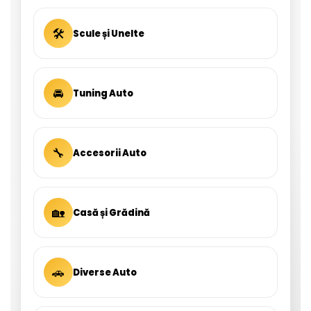
🛠
Scule și Unelte
🚘
Tuning Auto
🔧
Accesorii Auto
🏡
Casă și Grădină
🚗
Diverse Auto