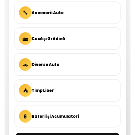
🔧
Accesorii Auto
🏡
Casă și Grădină
🚗
Diverse Auto
⛺
Timp Liber
🔋
Baterii și Acumulatori