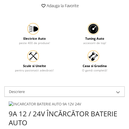
Adauga la Favorite
Protectia muncii
Scule Pneumatice
Slefuitoare
Suport auto
Electrice Auto
Tuning Auto
Suport motocicleta
peste 400 de produse!
accesorii de top!
Surubelnite
Tunuri de caldura si aeroteme
Scule si Unelte
Casa si Gradina
Utilaje constructie
pentru pasionații adevărați!
O gamă completă!
Descriere
9A 12 / 24V ÎNCĂRCĂTOR BATERIE
AUTO