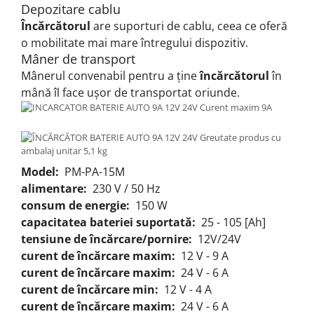
Depozitare cablu
Încărcătorul
are suporturi de cablu, ceea ce oferă
o mobilitate mai mare întregului dispozitiv.
Mâner de transport
Mânerul convenabil pentru a ține
încărcătorul
în
mână îl face ușor de transportat oriunde.
Model:
PM-PA-15M
alimentare:
230 V / 50 Hz
consum de energie:
150 W
capacitatea bateriei suportată:
25 - 105 [Ah]
tensiune de încărcare/pornire:
12V/24V
curent de încărcare maxim:
12 V - 9 A
curent de încărcare maxim:
24 V - 6 A
curent de încărcare min:
12 V - 4 A
curent de încărcare maxim:
24 V - 6 A