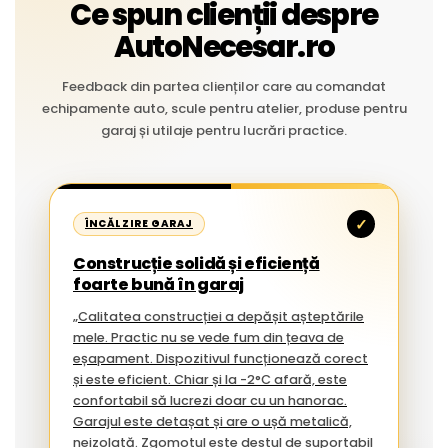
Ce spun clienții despre
AutoNecesar.ro
Feedback din partea clienților care au comandat
echipamente auto, scule pentru atelier, produse pentru
garaj și utilaje pentru lucrări practice.
✓
ÎNCĂLZIRE GARAJ
Construcție solidă și eficiență
foarte bună în garaj
„Calitatea construcției a depășit așteptările
mele. Practic nu se vede fum din țeava de
eșapament. Dispozitivul funcționează corect
și este eficient. Chiar și la -2°C afară, este
confortabil să lucrezi doar cu un hanorac.
Garajul este detașat și are o ușă metalică,
neizolată. Zgomotul este destul de suportabil