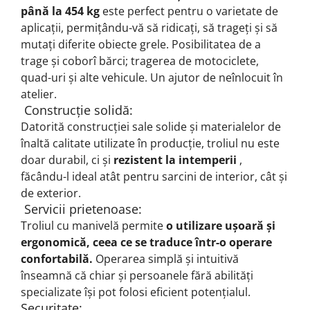
până la 454 kg
este perfect pentru o varietate de
aplicații, permițându-vă să ridicați, să trageți și să
mutați diferite obiecte grele.
Posibilitatea de a
trage și coborî bărci;
tragerea de motociclete,
quad-uri și alte vehicule.
Un ajutor de neînlocuit în
atelier.
Construcție solidă:
Datorită construcției sale solide și materialelor de
înaltă calitate utilizate în producție, troliul nu este
doar durabil, ci și
rezistent la intemperii
,
făcându-l ideal atât pentru sarcini de interior, cât și
de exterior.
Servicii prietenoase:
Troliul cu manivelă permite
o utilizare ușoară și
ergonomică, ceea ce se traduce într-o operare
confortabilă.
Operarea simplă și intuitivă
înseamnă că chiar și persoanele fără abilități
specializate își pot folosi eficient potențialul.
Securitate: