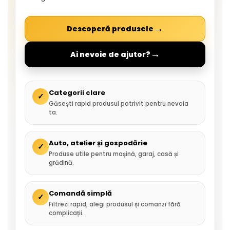
→
Descoperă produsele
→
Ai nevoie de ajutor?
Categorii clare
✓
Găsești rapid produsul potrivit pentru nevoia
ta.
Auto, atelier și gospodărie
✓
Produse utile pentru mașină, garaj, casă și
grădină.
Comandă simplă
✓
Filtrezi rapid, alegi produsul și comanzi fără
complicații.