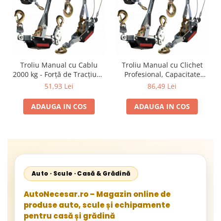
Troliu Manual cu Cablu
Troliu Manual cu Clichet
2000 kg - Forță de Tracțiune
Profesional, Capacitate
2 Tone
4000 kg, Cablu Oțel 6mm,
51,93 Lei
86,49 Lei
2.5m
ADAUGA IN COS
ADAUGA IN COS
Auto · Scule · Casă & Grădină
AutoNecesar.ro – Magazin online de
produse auto, scule și echipamente
pentru casă și grădină