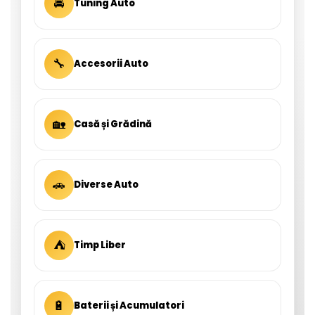
🚘
Tuning Auto
🔧
Accesorii Auto
🏡
Casă și Grădină
🚗
Diverse Auto
⛺
Timp Liber
🔋
Baterii și Acumulatori