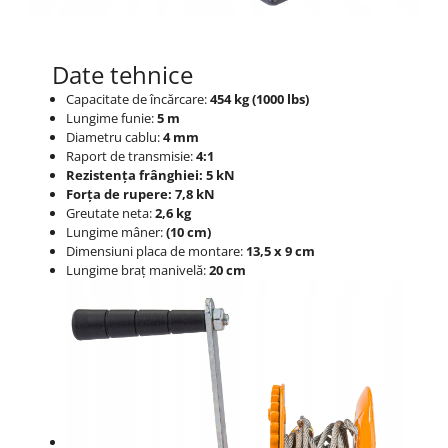
Date tehnice
Capacitate de încărcare:
454 kg (1000 lbs)
Lungime funie:
5 m
Diametru cablu:
4 mm
Raport de transmisie:
4:1
Rezistența frânghiei: 5 kN
Forța de rupere: 7,8 kN
Greutate neta:
2,6 kg
Lungime mâner:
(10 cm)
Dimensiuni placa de montare:
13,5 x 9 cm
Lungime braț manivelă:
20 cm