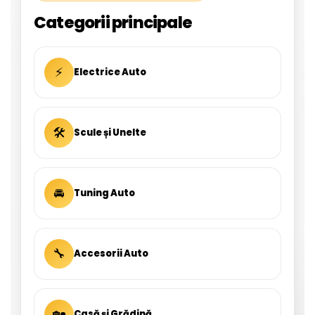
Categorii principale
⚡
Electrice Auto
🛠
Scule și Unelte
🚘
Tuning Auto
🔧
Accesorii Auto
🏡
Casă și Grădină