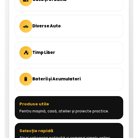
🚗
Diverse Auto
⛺
Timp Liber
🔋
Baterii și Acumulatori
Produse utile
Pentru mașină, casă, atelier și proiecte practice.
Selecție rapidă
Alegi categoria potrivită și comanzi simplu online.