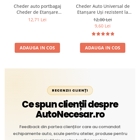
Cheder auto portbagaj
Cheder Auto Universal de
Cheder de Etanșare
Etanșare Uși rezistent la
Profesional din Cauciuc -
intemperii, raze UV,
12,71 Lei
12,00 Lei
Rezistent la Apă și
îmbătrânire și temperaturi
9,60 Lei
Temperaturi Înalte, Multi-
extreme
Aplicații Vânzare la Metru
Liniar
ADAUGA IN COS
ADAUGA IN COS
RECENZII CLIENȚI
Ce spun clienții despre
AutoNecesar.ro
Feedback din partea clienților care au comandat
echipamente auto, scule pentru atelier, produse pentru