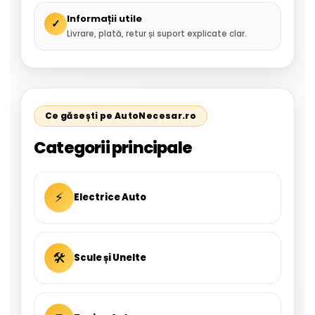
Informații utile
✓
Livrare, plată, retur și suport explicate clar.
Ce găsești pe AutoNecesar.ro
Categorii principale
⚡
Electrice Auto
🛠
Scule și Unelte