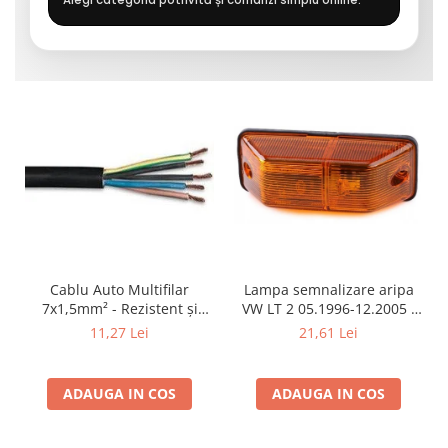
Cablu Auto Multifilar
Lampa semnalizare aripa
7x1,5mm² - Rezistent și
VW LT 2 05.1996-12.2005 ;
Flexibil pentru Remorci 12V-
Mercedes Sprinter 1995-
11,27 Lei
21,61 Lei
24V
2002, 512D-814 DA; Actros
1996-2002; Unimog 1949-;
Neoplan Euroliner,
ADAUGA IN COS
ADAUGA IN COS
Starliner,Centroliner,
Cityliner;