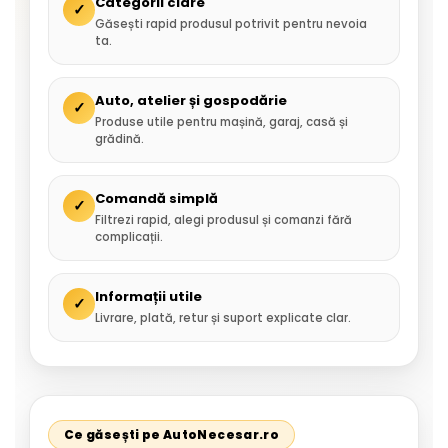
Categorii clare
✓
Găsești rapid produsul potrivit pentru nevoia
ta.
Auto, atelier și gospodărie
✓
Produse utile pentru mașină, garaj, casă și
grădină.
Comandă simplă
✓
Filtrezi rapid, alegi produsul și comanzi fără
complicații.
Informații utile
✓
Livrare, plată, retur și suport explicate clar.
Ce găsești pe AutoNecesar.ro