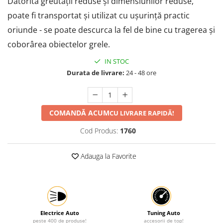
Datorită greutății reduse și dimensiunilor reduse,
Protectia muncii
poate fi transportat și utilizat cu ușurință practic
Scule Pneumatice
oriunde - se poate descurca la fel de bine cu tragerea și
coborârea obiectelor grele.
Slefuitoare
Suport auto
IN STOC
Durata de livrare:
24 - 48 ore
Suport motocicleta
Surubelnite
Tunuri de caldura si aeroteme
COMANDĂ ACUM
CU LIVRARE RAPIDĂ!
Utilaje constructie
Cod Produs:
1760
Adauga la Favorite
Electrice Auto
Tuning Auto
peste 400 de produse!
accesorii de top!