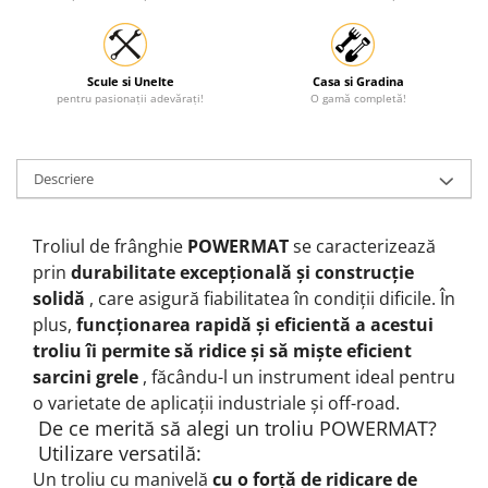
Scule si Unelte
Casa si Gradina
pentru pasionații adevărați!
O gamă completă!
Descriere
Troliul de frânghie
POWERMAT
se caracterizează
prin
durabilitate excepțională și construcție
solidă
, care asigură fiabilitatea în condiții dificile.
În
plus,
funcționarea rapidă și eficientă a acestui
troliu îi permite să ridice și să miște eficient
sarcini grele
, făcându-l un instrument ideal pentru
o varietate de aplicații industriale și off-road.
De ce merită să alegi un troliu POWERMAT?
Utilizare versatilă:
Un troliu cu manivelă
cu o forță de ridicare de