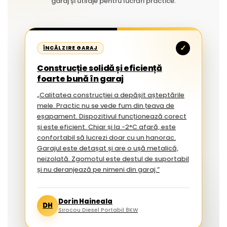
garaj și utilaje pentru lucrări practice.
✓
ÎNCĂLZIRE GARAJ
Construcție solidă și eficiență
foarte bună în garaj
„Calitatea construcției a depășit așteptările
mele. Practic nu se vede fum din țeava de
eșapament. Dispozitivul funcționează corect
și este eficient. Chiar și la -2°C afară, este
confortabil să lucrezi doar cu un hanorac.
Garajul este detașat și are o ușă metalică,
neizolată. Zgomotul este destul de suportabil
și nu deranjează pe nimeni din garaj.”
Dorin Haineala
DH
Sirocou Diesel Portabil 8KW