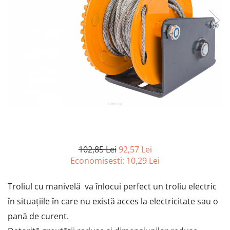
Furtune de gradina
compresoare
Mixere
Cricuri Auto Hidraulice
Pneumatice si Trapezoidale
Motocositoare si Motosape
Cricuri hidraulice
Nivela laser
Cricuri pneumatice
Pistol de vopsit
Cricuri trapezoidale
Pompe
Feon Electric
Rotopercutoare si bormasini
Generatoare curent
Taiat gresie si faianta
Gresoare
Uz intern
Macarale și vinciuri
Ventilatoare radiatoare
Masini de gaurit si Insurubat
102,85 Lei
92,57 Lei
umidificatoare
Economisesti:
10,29
Lei
Motoare electrice
Pistol de Lipit
Troliul cu manivelă va înlocui perfect un troliu electric
Polizoare
în situațiile în care nu există acces la electricitate sau o
Pompe Combustibil
pană de curent.
Prelungitoare