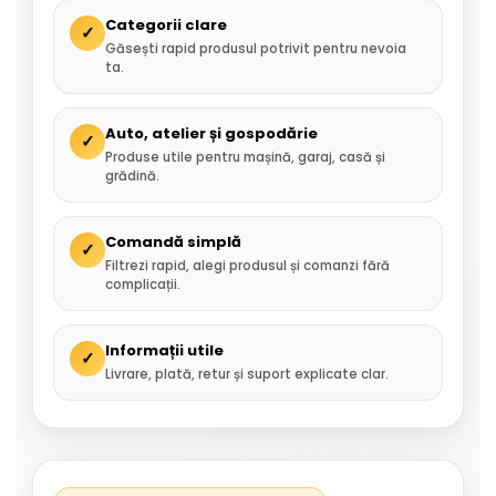
Categorii clare
✓
Găsești rapid produsul potrivit pentru nevoia
ta.
Auto, atelier și gospodărie
✓
Produse utile pentru mașină, garaj, casă și
grădină.
Comandă simplă
✓
Filtrezi rapid, alegi produsul și comanzi fără
complicații.
Informații utile
✓
Livrare, plată, retur și suport explicate clar.