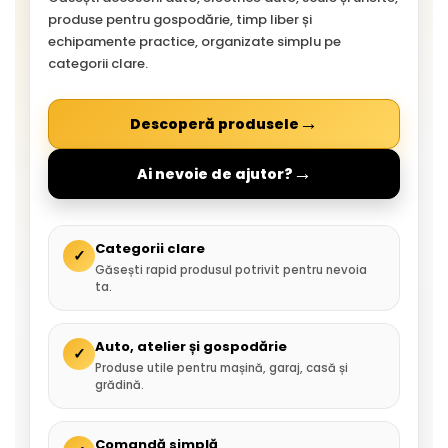
produse pentru gospodărie, timp liber și
echipamente practice, organizate simplu pe
categorii clare.
→
Descoperă produsele
→
Ai nevoie de ajutor?
Categorii clare
✓
Găsești rapid produsul potrivit pentru nevoia
ta.
Auto, atelier și gospodărie
✓
Produse utile pentru mașină, garaj, casă și
grădină.
Comandă simplă