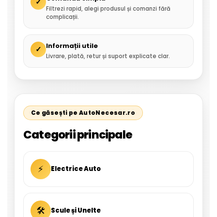
✓
Filtrezi rapid, alegi produsul și comanzi fără
complicații.
Informații utile
✓
Livrare, plată, retur și suport explicate clar.
Ce găsești pe AutoNecesar.ro
Categorii principale
⚡
Electrice Auto
🛠
Scule și Unelte