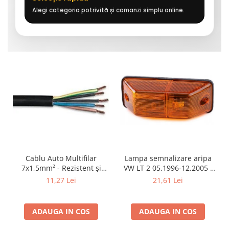
Alegi categoria potrivită și comanzi simplu online.
Cablu Auto Multifilar
Lampa semnalizare aripa
7x1,5mm² - Rezistent și
VW LT 2 05.1996-12.2005 ;
Flexibil pentru Remorci 12V-
Mercedes Sprinter 1995-
11,27 Lei
21,61 Lei
24V
2002, 512D-814 DA; Actros
1996-2002; Unimog 1949-;
Neoplan Euroliner,
ADAUGA IN COS
ADAUGA IN COS
Starliner,Centroliner,
Cityliner;