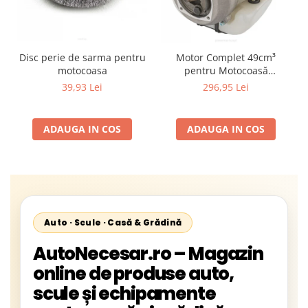
Disc perie de sarma pentru
Motor Complet 49cm³
motocoasa
pentru Motocoasă
POWERMAT | 6 CP |
39,93 Lei
296,95 Lei
Tehnologie RedVib
ADAUGA IN COS
ADAUGA IN COS
Auto · Scule · Casă & Grădină
AutoNecesar.ro – Magazin
online de produse auto,
scule și echipamente