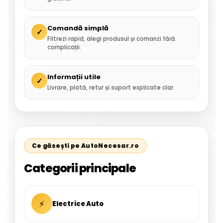
Comandă simplă
✓
Filtrezi rapid, alegi produsul și comanzi fără
complicații.
Informații utile
✓
Livrare, plată, retur și suport explicate clar.
Ce găsești pe AutoNecesar.ro
Categorii principale
⚡
Electrice Auto