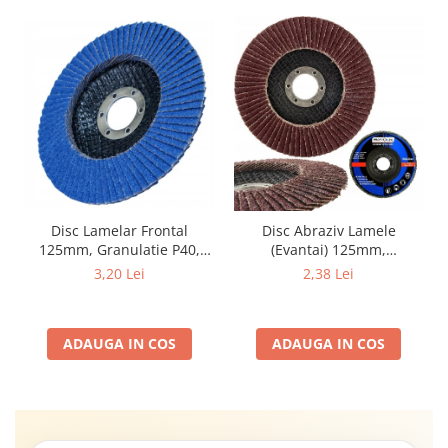
Disc Lamelar Frontal
Disc Abraziv Lamele
125mm, Granulatie P40,
(Evantai) 125mm,
Abraziv Premium din
Granulație , pentru Metal și
3,20 Lei
2,38 Lei
Zirconiu, Prindere
Lemn, P80 125x22.2mm
22.23mm, Viteza Maxima
13300 RPM, pentru Slefuire
ADAUGA IN COS
ADAUGA IN COS
Otel, Inox, Lemn si Metal,