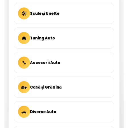
🛠
Scule și Unelte
🚘
Tuning Auto
🔧
Accesorii Auto
🏡
Casă și Grădină
🚗
Diverse Auto