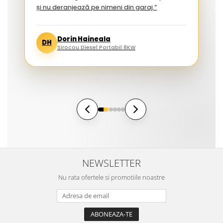
și nu deranjează pe nimeni din garaj.”
Dorin Haineala
DH
Sirocou Diesel Portabil 8KW
NEWSLETTER
Nu rata ofertele si promotiile noastre