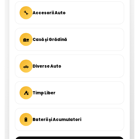
🔧
Accesorii Auto
🏡
Casă și Grădină
🚗
Diverse Auto
⛺
Timp Liber
🔋
Baterii și Acumulatori