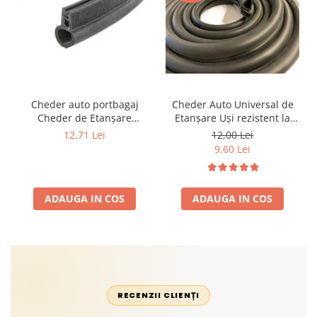
Cheder auto portbagaj
Cheder Auto Universal de
Cheder de Etanșare
Etanșare Uși rezistent la
Profesional din Cauciuc -
intemperii, raze UV,
12,71 Lei
12,00 Lei
Rezistent la Apă și
îmbătrânire și temperaturi
9,60 Lei
Temperaturi Înalte, Multi-
extreme
Aplicații Vânzare la Metru
Liniar
ADAUGA IN COS
ADAUGA IN COS
RECENZII CLIENȚI