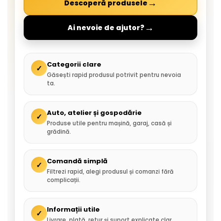
→
Descoperă produsele
→
Ai nevoie de ajutor?
Categorii clare
✓
Găsești rapid produsul potrivit pentru nevoia
ta.
Auto, atelier și gospodărie
✓
Produse utile pentru mașină, garaj, casă și
grădină.
Comandă simplă
✓
Filtrezi rapid, alegi produsul și comanzi fără
complicații.
Informații utile
✓
Livrare, plată, retur și suport explicate clar.