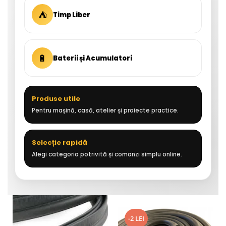
⛺
Timp Liber
🔋
Baterii și Acumulatori
Produse utile
Pentru mașină, casă, atelier și proiecte practice.
Selecție rapidă
Alegi categoria potrivită și comanzi simplu online.
-2 LEI