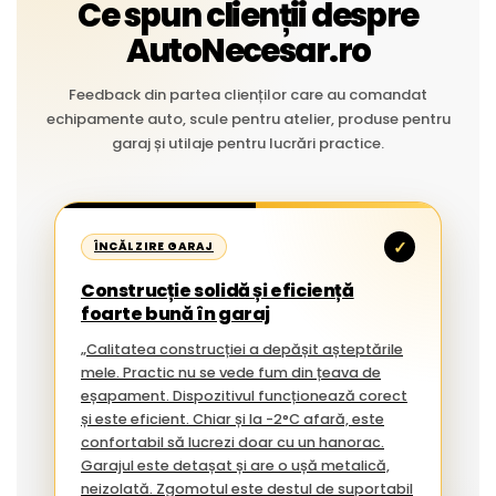
Ce spun clienții despre
AutoNecesar.ro
Feedback din partea clienților care au comandat
echipamente auto, scule pentru atelier, produse pentru
garaj și utilaje pentru lucrări practice.
✓
ÎNCĂLZIRE GARAJ
Construcție solidă și eficiență
foarte bună în garaj
„Calitatea construcției a depășit așteptările
mele. Practic nu se vede fum din țeava de
eșapament. Dispozitivul funcționează corect
și este eficient. Chiar și la -2°C afară, este
confortabil să lucrezi doar cu un hanorac.
Garajul este detașat și are o ușă metalică,
neizolată. Zgomotul este destul de suportabil