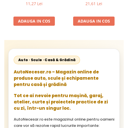
Flexibil pentru Remorci 12V-
Mercedes Sprinter 1995-
11,27 Lei
21,61 Lei
24V
2002, 512D-814 DA; Actros
1996-2002; Unimog 1949-;
Neoplan Euroliner,
ADAUGA IN COS
ADAUGA IN COS
Starliner,Centroliner,
Cityliner;
Auto · Scule · Casă & Grădină
AutoNecesar.ro – Magazin online de
produse auto, scule și echipamente
pentru casă și grădină
Tot ce ai nevoie pentru mașină, garaj,
atelier, curte și proiectele practice de zi
cu zi, într-un singur loc.
AutoNecesar.ro este magazinul online pentru oameni
care vor să rezolve rapid lucrurile importante: