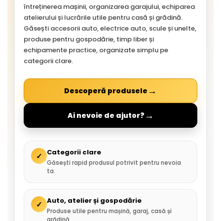
întreținerea mașinii, organizarea garajului, echiparea
atelierului și lucrările utile pentru casă și grădină.
Găsești accesorii auto, electrice auto, scule și unelte,
produse pentru gospodărie, timp liber și
echipamente practice, organizate simplu pe
categorii clare.
→
Descoperă produsele
→
Ai nevoie de ajutor?
Categorii clare
✓
Găsești rapid produsul potrivit pentru nevoia
ta.
Auto, atelier și gospodărie
✓
Produse utile pentru mașină, garaj, casă și
grădină.