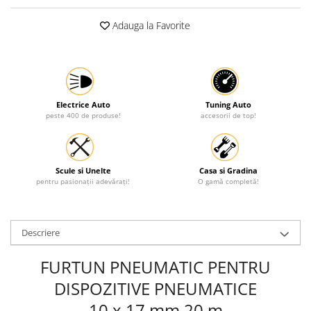
Protectia muncii
Adauga la Favorite
Scule Pneumatice
Slefuitoare
Suport auto
Suport motocicleta
Electrice Auto
Tuning Auto
peste 400 de produse!
accesorii de top!
Surubelnite
Tunuri de caldura si aeroteme
Utilaje constructie
Scule si Unelte
Casa si Gradina
pentru pasionații adevărați!
O gamă completă!
Descriere
FURTUN PNEUMATIC PENTRU
DISPOZITIVE PNEUMATICE
10 x 17 mm 20 m