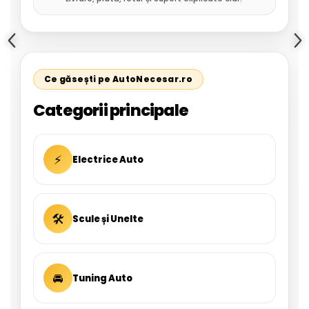
Ce găsești pe AutoNecesar.ro
Categorii principale
⚡
Electrice Auto
🛠
Scule și Unelte
🚘
Tuning Auto