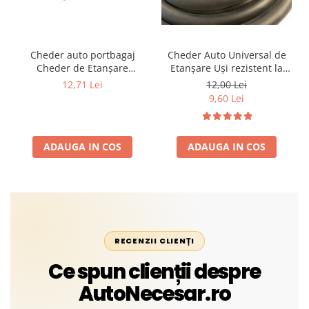
Cheder auto portbagaj
Cheder Auto Universal de
Cheder de Etanșare
Etanșare Uși rezistent la
Profesional din Cauciuc -
intemperii, raze UV,
12,71 Lei
12,00 Lei
Rezistent la Apă și
îmbătrânire și temperaturi
9,60 Lei
Temperaturi Înalte, Multi-
extreme
Aplicații Vânzare la Metru
Liniar
ADAUGA IN COS
ADAUGA IN COS
RECENZII CLIENȚI
Ce spun clienții despre
AutoNecesar.ro