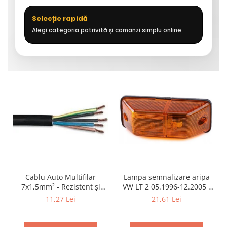
Selecție rapidă
Alegi categoria potrivită și comanzi simplu online.
Cablu Auto Multifilar
Lampa semnalizare aripa
7x1,5mm² - Rezistent și
VW LT 2 05.1996-12.2005 ;
Flexibil pentru Remorci 12V-
Mercedes Sprinter 1995-
11,27 Lei
21,61 Lei
24V
2002, 512D-814 DA; Actros
1996-2002; Unimog 1949-;
Neoplan Euroliner,