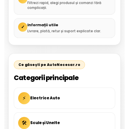
Filtrezi rapid, alegi produsul și comanzi fără
complicații.
Informații utile
✓
Livrare, plată, retur și suport explicate clar.
Ce găsești pe AutoNecesar.ro
Categorii principale
⚡
Electrice Auto
🛠
Scule și Unelte