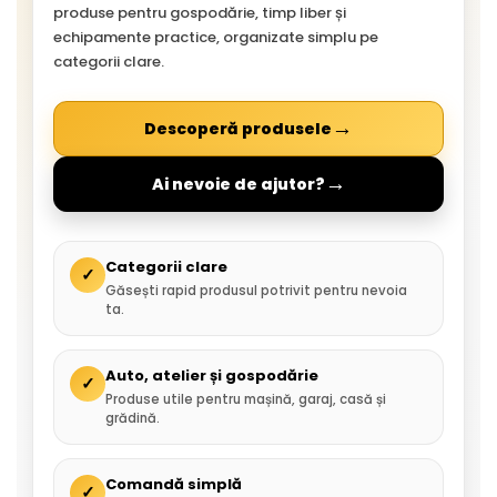
produse pentru gospodărie, timp liber și
echipamente practice, organizate simplu pe
categorii clare.
→
Descoperă produsele
→
Ai nevoie de ajutor?
Categorii clare
✓
Găsești rapid produsul potrivit pentru nevoia
ta.
Auto, atelier și gospodărie
✓
Produse utile pentru mașină, garaj, casă și
grădină.
Comandă simplă
✓