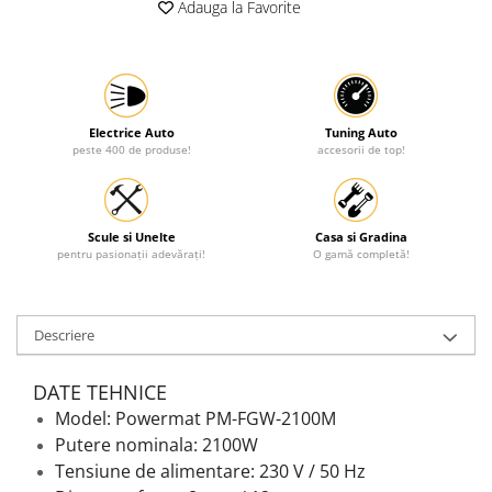
Adauga la Favorite
Protectia muncii
Scule Pneumatice
Slefuitoare
Suport auto
Electrice Auto
Tuning Auto
peste 400 de produse!
accesorii de top!
Suport motocicleta
Surubelnite
Tunuri de caldura si aeroteme
Scule si Unelte
Casa si Gradina
pentru pasionații adevărați!
O gamă completă!
Utilaje constructie
Descriere
DATE TEHNICE
Model: Powermat PM-FGW-2100M
Putere nominala: 2100W
Tensiune de alimentare: 230 V / 50 Hz