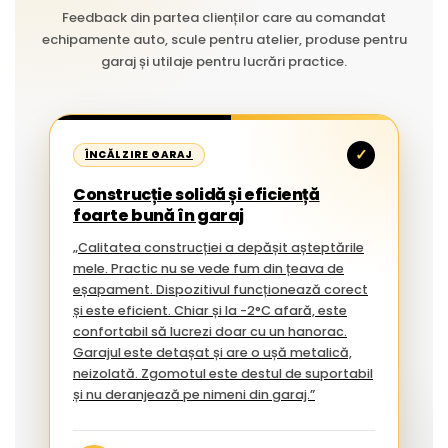
Feedback din partea clienților care au comandat
echipamente auto, scule pentru atelier, produse pentru
garaj și utilaje pentru lucrări practice.
✓
ÎNCĂLZIRE GARAJ
Construcție solidă și eficiență
foarte bună în garaj
„Calitatea construcției a depășit așteptările
mele. Practic nu se vede fum din țeava de
eșapament. Dispozitivul funcționează corect
și este eficient. Chiar și la -2°C afară, este
confortabil să lucrezi doar cu un hanorac.
Garajul este detașat și are o ușă metalică,
neizolată. Zgomotul este destul de suportabil
și nu deranjează pe nimeni din garaj.”