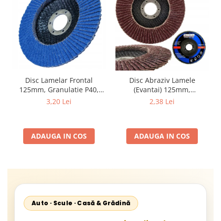
Disc Lamelar Frontal
Disc Abraziv Lamele
125mm, Granulatie P40,
(Evantai) 125mm,
Abraziv Premium din
Granulație , pentru Metal și
3,20 Lei
2,38 Lei
Zirconiu, Prindere
Lemn, P80 125x22.2mm
22.23mm, Viteza Maxima
13300 RPM, pentru Slefuire
ADAUGA IN COS
ADAUGA IN COS
Otel, Inox, Lemn si Metal,
Auto · Scule · Casă & Grădină