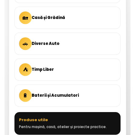
🏡
Casă și Grădină
🚗
Diverse Auto
⛺
Timp Liber
🔋
Baterii și Acumulatori
Produse utile
Pentru mașină, casă, atelier și proiecte practice.