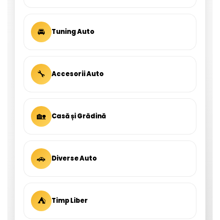
🚘
Tuning Auto
🔧
Accesorii Auto
🏡
Casă și Grădină
🚗
Diverse Auto
⛺
Timp Liber