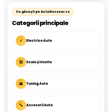
Ce găsești pe AutoNecesar.ro
Categorii principale
⚡
Electrice Auto
🛠
Scule și Unelte
🚘
Tuning Auto
🔧
Accesorii Auto