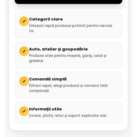
Categorii clare
✓
Găsești rapid produsul potrivit pentru nevoia
ta.
Auto, atelier și gospodărie
✓
Produse utile pentru mașină, garaj, casă și
grădină.
Comandă simplă
✓
Filtrezi rapid, alegi produsul și comanzi fără
complicații.
Informații utile
✓
Livrare, plată, retur și suport explicate clar.