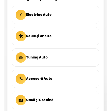
⚡
Electrice Auto
🛠
Scule și Unelte
🚘
Tuning Auto
🔧
Accesorii Auto
🏡
Casă și Grădină