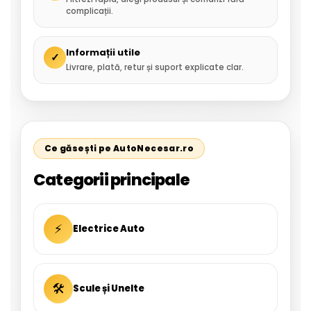
complicații.
Informații utile
✓
Livrare, plată, retur și suport explicate clar.
Ce găsești pe AutoNecesar.ro
Categorii principale
⚡
Electrice Auto
🛠
Scule și Unelte