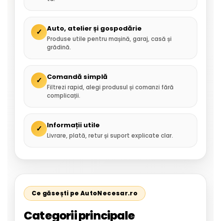
Auto, atelier și gospodărie
✓
Produse utile pentru mașină, garaj, casă și
grădină.
Comandă simplă
✓
Filtrezi rapid, alegi produsul și comanzi fără
complicații.
Informații utile
✓
Livrare, plată, retur și suport explicate clar.
Ce găsești pe AutoNecesar.ro
Categorii principale