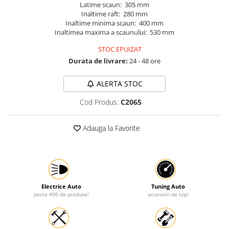
Latime scaun: 305 mm
Protectia muncii
Inaltime raft: 280 mm
Inaltime minima scaun: 400 mm
Scule Pneumatice
Inaltimea maxima a scaunului: 530 mm
Slefuitoare
STOC EPUIZAT
Durata de livrare:
24 - 48 ore
Suport auto
Suport motocicleta
ALERTA STOC
Surubelnite
Cod Produs:
C2065
Tunuri de caldura si aeroteme
Utilaje constructie
Adauga la Favorite
Electrice Auto
Tuning Auto
peste 400 de produse!
accesorii de top!