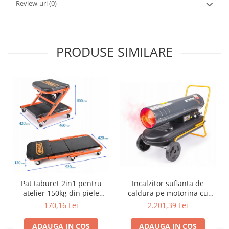
Review-uri
(0)
PRODUSE SIMILARE
Pat taburet 2in1 pentru
Incalzitor suflanta de
atelier 150kg din piele
caldura pe motorina cu
ecologica SN6711
termostat de 65KW LCD
170,16 Lei
2.201,39 Lei
ADAUGA IN COS
ADAUGA IN COS