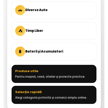
🚗
Diverse Auto
⛺
Timp Liber
🔋
Baterii și Acumulatori
Produse utile
Pentru mașină, casă, atelier și proiecte practice.
Selecție rapidă
Alegi categoria potrivită și comanzi simplu online.