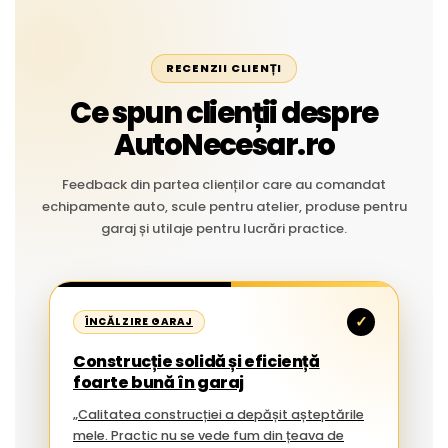
RECENZII CLIENȚI
Ce spun clienții despre
AutoNecesar.ro
Feedback din partea clienților care au comandat
echipamente auto, scule pentru atelier, produse pentru
garaj și utilaje pentru lucrări practice.
✓
ÎNCĂLZIRE GARAJ
Construcție solidă și eficiență
foarte bună în garaj
„Calitatea construcției a depășit așteptările
mele. Practic nu se vede fum din țeava de