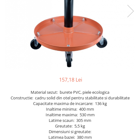
Furtune de gradina
compresoare
Mixere
Cricuri Auto Hidraulice
Pneumatice si Trapezoidale
Motocositoare si Motosape
Cricuri hidraulice
Nivela laser
Cricuri pneumatice
Pistol de vopsit
Cricuri trapezoidale
Pompe
Feon Electric
Rotopercutoare si bormasini
Generatoare curent
Taiat gresie si faianta
Gresoare
Uz intern
157,18 Lei
Macarale și vinciuri
Ventilatoare radiatoare
Masini de gaurit si Insurubat
Material sezut: burete PVC, piele ecologica
umidificatoare
Constructie: cadru solid din otel pentru stabilitate si durabilitate
Motoare electrice
Capacitate maxima de incarcare: 136 kg
Inaltime minima: 400 mm
Pistol de Lipit
Inaltime maxima: 530 mm
Polizoare
Latime scaun: 305 mm
Greutate: 5,5 kg
Pompe Combustibil
Dimensiuni si greutate:
Latimea bazei: 380 mm
Prelungitoare