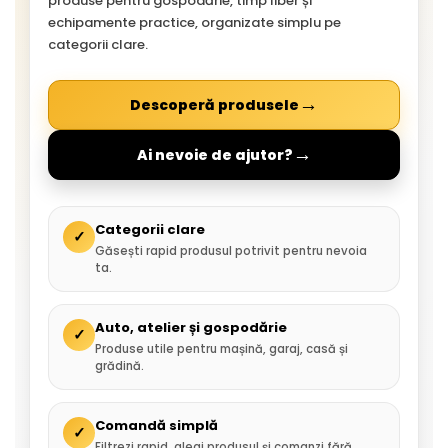
produse pentru gospodărie, timp liber și
echipamente practice, organizate simplu pe
categorii clare.
→
Descoperă produsele
→
Ai nevoie de ajutor?
Categorii clare
✓
Găsești rapid produsul potrivit pentru nevoia
ta.
Auto, atelier și gospodărie
✓
Produse utile pentru mașină, garaj, casă și
grădină.
Comandă simplă
✓
Filtrezi rapid, alegi produsul și comanzi fără