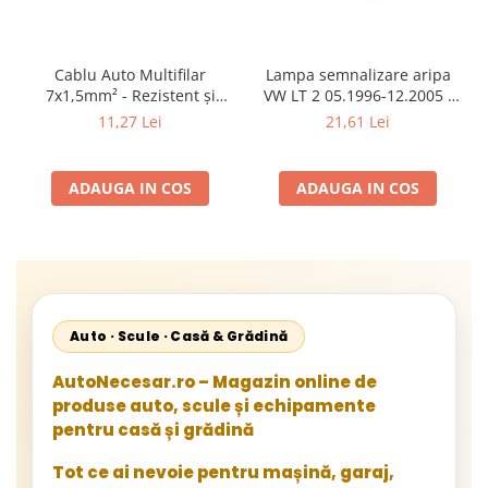
Cablu Auto Multifilar
Lampa semnalizare aripa
7x1,5mm² - Rezistent și
VW LT 2 05.1996-12.2005 ;
Flexibil pentru Remorci 12V-
Mercedes Sprinter 1995-
11,27 Lei
21,61 Lei
24V
2002, 512D-814 DA; Actros
1996-2002; Unimog 1949-;
Neoplan Euroliner,
ADAUGA IN COS
ADAUGA IN COS
Starliner,Centroliner,
Cityliner;
Auto · Scule · Casă & Grădină
AutoNecesar.ro – Magazin online de
produse auto, scule și echipamente
pentru casă și grădină
Tot ce ai nevoie pentru mașină, garaj,