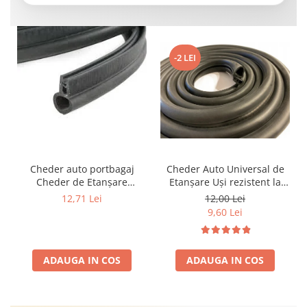
-2 LEI
Cheder auto portbagaj
Cheder Auto Universal de
Cheder de Etanșare
Etanșare Uși rezistent la
Profesional din Cauciuc -
intemperii, raze UV,
12,71 Lei
12,00 Lei
Rezistent la Apă și
îmbătrânire și temperaturi
9,60 Lei
Temperaturi Înalte, Multi-
extreme
Aplicații Vânzare la Metru
Liniar
ADAUGA IN COS
ADAUGA IN COS