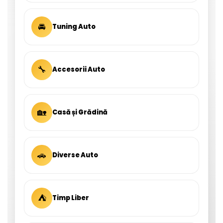
🚘
Tuning Auto
🔧
Accesorii Auto
🏡
Casă și Grădină
🚗
Diverse Auto
⛺
Timp Liber