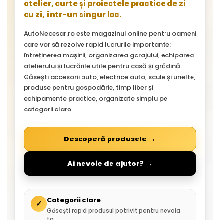
atelier, curte și proiectele practice de zi
cu zi, într-un singur loc.
AutoNecesar.ro este magazinul online pentru oameni
care vor să rezolve rapid lucrurile importante:
întreținerea mașinii, organizarea garajului, echiparea
atelierului și lucrările utile pentru casă și grădină.
Găsești accesorii auto, electrice auto, scule și unelte,
produse pentru gospodărie, timp liber și
echipamente practice, organizate simplu pe
categorii clare.
→
Descoperă produsele
→
Ai nevoie de ajutor?
Categorii clare
✓
Găsești rapid produsul potrivit pentru nevoia
ta.