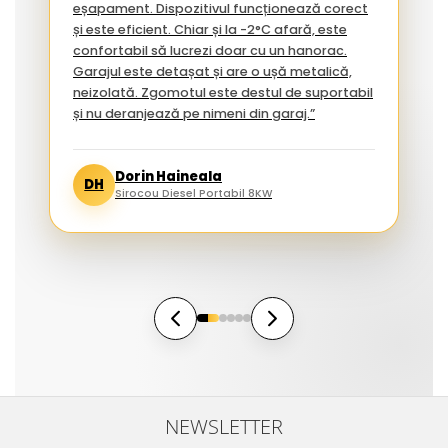
eșapament. Dispozitivul funcționează corect
și este eficient. Chiar și la -2°C afară, este
confortabil să lucrezi doar cu un hanorac.
Garajul este detașat și are o ușă metalică,
neizolată. Zgomotul este destul de suportabil
și nu deranjează pe nimeni din garaj.”
Dorin Haineala
DH
Sirocou Diesel Portabil 8KW
NEWSLETTER