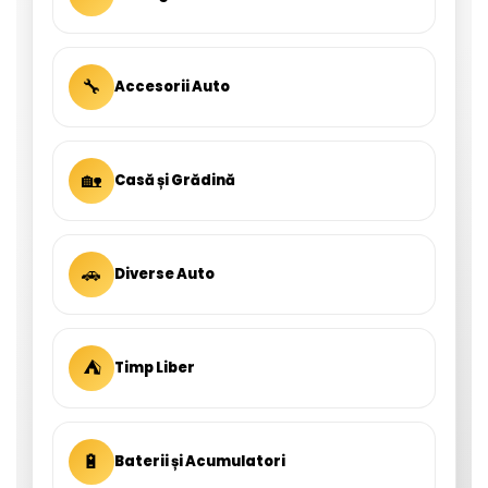
🔧
Accesorii Auto
🏡
Casă și Grădină
🚗
Diverse Auto
⛺
Timp Liber
🔋
Baterii și Acumulatori