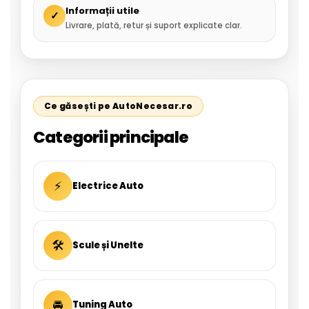
Informații utile
✓
Livrare, plată, retur și suport explicate clar.
Ce găsești pe AutoNecesar.ro
Categorii principale
⚡
Electrice Auto
🛠
Scule și Unelte
🚘
Tuning Auto