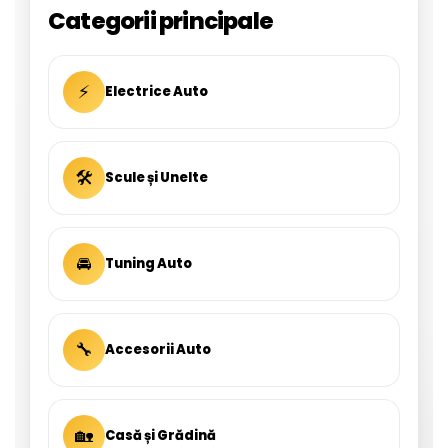
Categorii principale
⚡
Electrice Auto
🛠
Scule și Unelte
🚘
Tuning Auto
🔧
Accesorii Auto
🏡
Casă și Grădină