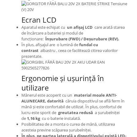
Ecran LCD
Aparatul este echipat cu
un afișaj LCD
care arată starea
de încărcare a bateriei și modul de
funcționare:
Înșurubare (FWD) / Deșurubare (REV).
În plus, afișajul are o lumină de
fundal cu
contrast
albastru , ceea ce facilitează citirea valorilor
prezentate.
Ergonomie și ușurință în
utilizare
Mânerul este acoperit cu un
material moale ANTI-
ALUNECARE, datorită
căruia dispozitivul se află ferm în
mână și este confortabil de utilizat.
În plus, confortul de
lucru este sporit de
greutatea redusă
a șurubelniței
de
1,16 kg
cu o baterie instalată.
Posibilitatea de a monta o curea de mână, utilizarea
acesteia previne scăparea șurubelniței.
În plus, pe partea laterală a dispozitivului există LED-