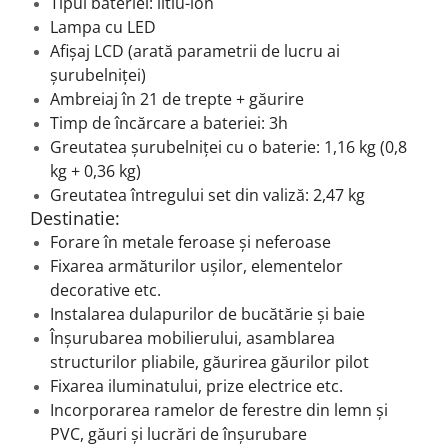
Tipul bateriei: litiu-ion
Lampa cu LED
Afișaj LCD (arată parametrii de lucru ai
șurubelniței)
Ambreiaj în 21 de trepte + găurire
Timp de încărcare a bateriei: 3h
Greutatea șurubelniței cu o baterie: 1,16 kg (0,8
kg + 0,36 kg)
Greutatea întregului set din valiză: 2,47 kg
Destinatie:
Forare în metale feroase și neferoase
Fixarea armăturilor ușilor, elementelor
decorative etc.
Instalarea dulapurilor de bucătărie și baie
Înșurubarea mobilierului, asamblarea
structurilor pliabile, găurirea găurilor pilot
Fixarea iluminatului, prize electrice etc.
Incorporarea ramelor de ferestre din lemn și
PVC, găuri și lucrări de înșurubare