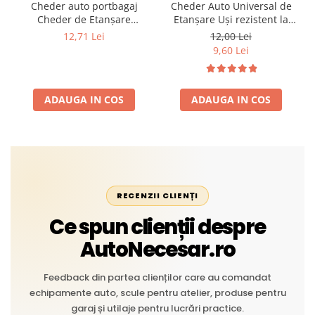
Cheder auto portbagaj
Cheder Auto Universal de
Cheder de Etanșare
Etanșare Uși rezistent la
Profesional din Cauciuc -
intemperii, raze UV,
12,71 Lei
12,00 Lei
Rezistent la Apă și
îmbătrânire și temperaturi
9,60 Lei
Temperaturi Înalte, Multi-
extreme
Aplicații Vânzare la Metru
Liniar
ADAUGA IN COS
ADAUGA IN COS
RECENZII CLIENȚI
Ce spun clienții despre
AutoNecesar.ro
Feedback din partea clienților care au comandat
echipamente auto, scule pentru atelier, produse pentru
garaj și utilaje pentru lucrări practice.