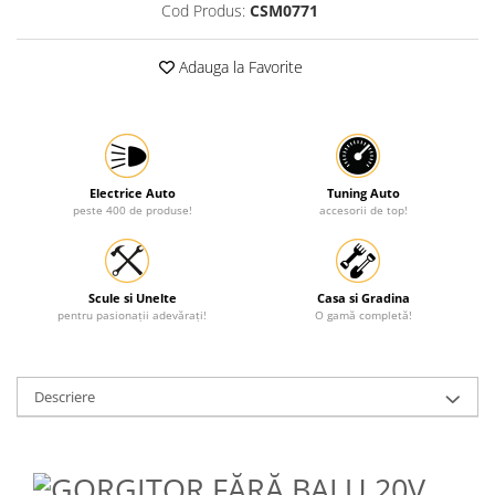
Cod Produs:
CSM0771
Protectia muncii
Scule Pneumatice
Adauga la Favorite
Slefuitoare
Suport auto
Suport motocicleta
Electrice Auto
Tuning Auto
Surubelnite
peste 400 de produse!
accesorii de top!
Tunuri de caldura si aeroteme
Utilaje constructie
Scule si Unelte
Casa si Gradina
pentru pasionații adevărați!
O gamă completă!
Descriere