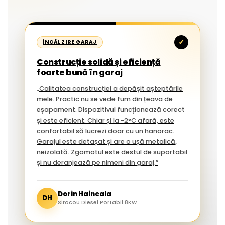
✓
ÎNCĂLZIRE GARAJ
Construcție solidă și eficiență
foarte bună în garaj
„Calitatea construcției a depășit așteptările
mele. Practic nu se vede fum din țeava de
eșapament. Dispozitivul funcționează corect
și este eficient. Chiar și la -2°C afară, este
confortabil să lucrezi doar cu un hanorac.
Garajul este detașat și are o ușă metalică,
neizolată. Zgomotul este destul de suportabil
și nu deranjează pe nimeni din garaj.”
Dorin Haineala
DH
Sirocou Diesel Portabil 8KW