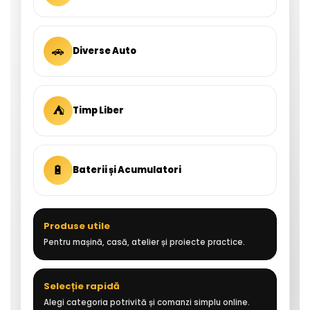
🚗
Diverse Auto
⛺
Timp Liber
🔋
Baterii și Acumulatori
Produse utile
Pentru mașină, casă, atelier și proiecte practice.
Selecție rapidă
Alegi categoria potrivită și comanzi simplu online.