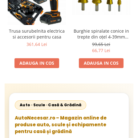
Trusa surubelnita electrica
Burghie spiralate conice in
si accesorii pentru casa
trepte din oțel 4-39mm
4elemente
361,64 Lei
99,65 Lei
66,77 Lei
ADAUGA IN COS
ADAUGA IN COS
Auto · Scule · Casă & Grădină
AutoNecesar.ro – Magazin online de
produse auto, scule și echipamente
pentru casă și grădină