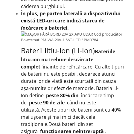
căderea burghiului.
În plus, pe partea laterală a dispozitivului
există LED-uri care indică starea de
încărcare a bateriei.
Baterii litiu-ion (Li-Ion)
Bateriile
litiu-ion nu trebuie descărcate
complet
înainte de reîncărcare.
Cu alte tipuri
de baterii nu este posibil, deoarece atunci
durata lor de viață este scurtată din cauza
așa-numitelor
efect de memorie.
Bateria Li-
Ion deține
peste 80% din
încărcare timp
de
peste 90 de zile
când nu este
utilizată.
Aceste tipuri de baterii sunt cu 40%
mai ușoare și mai mici decât cele
tradiționale.
Două baterii din set
asigură
funcționarea neîntreruptă
.