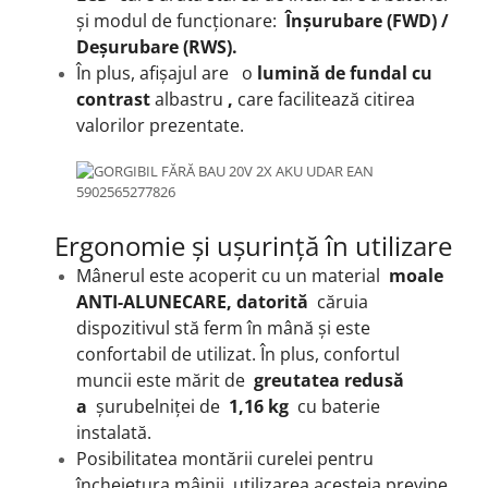
și modul de funcționare:
Înșurubare (FWD) /
Deșurubare (RWS).
În plus, afișajul are
o
lumină de fundal cu
contrast
albastru
,
care facilitează citirea
valorilor prezentate.
Ergonomie și ușurință în utilizare
Mânerul este acoperit cu un material
moale
ANTI-ALUNECARE, datorită
căruia
dispozitivul stă ferm în mână și este
confortabil de utilizat.
În plus, confortul
muncii este mărit de
greutatea redusă
a
șurubelniței de
1,16 kg
cu baterie
instalată.
Posibilitatea montării curelei pentru
încheietura mâinii, utilizarea acesteia previne