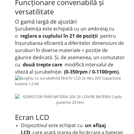
Funcționare convenabilă și
versatilitate
O gamă largă de ajustări
Șurubelnița este echipată cu un ambreiaj cu
o
reglare a cuplului în 21 de poziții
pentru
înșurubarea eficientă a diferitelor dimensiuni de
șuruburi în diverse materiale + poziție de
găurire dedicată.
Și, de asemenea, un comutator
cu
două trepte care
modifică intervalul de
viteză al șurubelniței
(0-350rpm / 0-1100rpm).
Ecran LCD
Dispozitivul este echipat cu
un afișaj
LCD
care arată starea de încărcare a bateriei