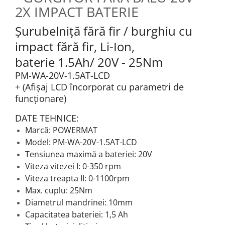
Șurubelniță fără fir / burghiu cu
impact fără fir, Li-Ion,
baterie 1.5Ah/ 20V - 25Nm
PM-WA-20V-1.5AT-LCD
+ (Afișaj LCD încorporat cu parametri de
funcționare)
DATE TEHNICE:
Marcă: POWERMAT
Model: PM-WA-20V-1.5AT-LCD
Tensiunea maximă a bateriei: 20V
Viteza vitezei I: 0-350 rpm
Viteza treapta II: 0-1100rpm
Max.
cuplu: 25Nm
Diametrul mandrinei: 10mm
Capacitatea bateriei: 1,5 Ah