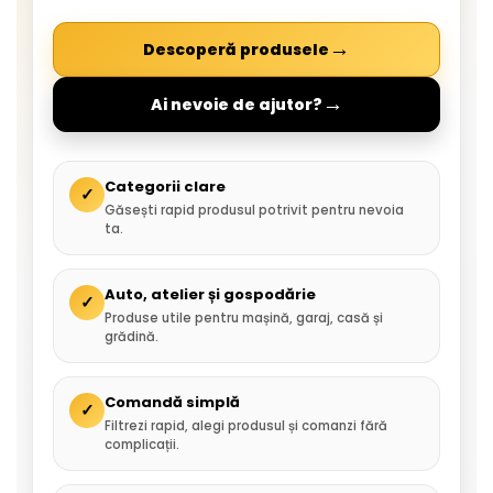
→
Descoperă produsele
→
Ai nevoie de ajutor?
Categorii clare
✓
Găsești rapid produsul potrivit pentru nevoia
ta.
Auto, atelier și gospodărie
✓
Produse utile pentru mașină, garaj, casă și
grădină.
Comandă simplă
✓
Filtrezi rapid, alegi produsul și comanzi fără
complicații.