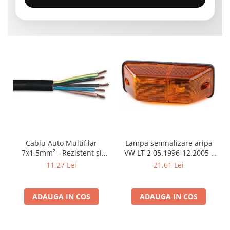
Cablu Auto Multifilar
Lampa semnalizare aripa
7x1,5mm² - Rezistent și
VW LT 2 05.1996-12.2005 ;
Flexibil pentru Remorci 12V-
Mercedes Sprinter 1995-
11,27 Lei
21,61 Lei
24V
2002, 512D-814 DA; Actros
1996-2002; Unimog 1949-;
Neoplan Euroliner,
ADAUGA IN COS
ADAUGA IN COS
Starliner,Centroliner,
Cityliner;