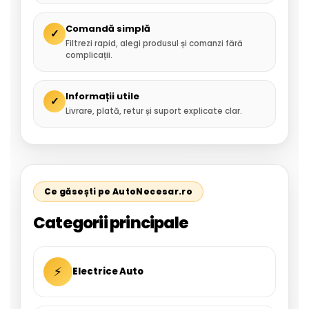
Comandă simplă
✓
Filtrezi rapid, alegi produsul și comanzi fără
complicații.
Informații utile
✓
Livrare, plată, retur și suport explicate clar.
Ce găsești pe AutoNecesar.ro
Categorii principale
⚡
Electrice Auto