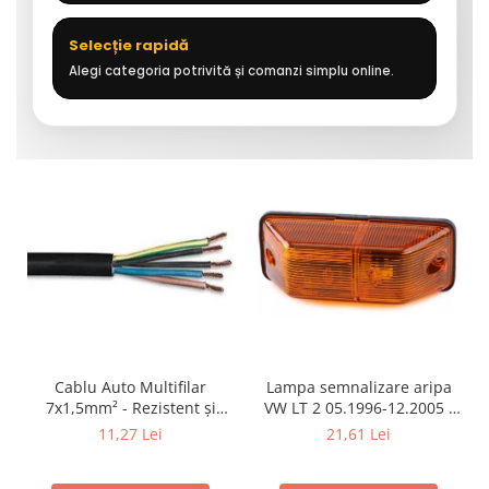
Selecție rapidă
Alegi categoria potrivită și comanzi simplu online.
Cablu Auto Multifilar
Lampa semnalizare aripa
7x1,5mm² - Rezistent și
VW LT 2 05.1996-12.2005 ;
Flexibil pentru Remorci 12V-
Mercedes Sprinter 1995-
11,27 Lei
21,61 Lei
24V
2002, 512D-814 DA; Actros
1996-2002; Unimog 1949-;