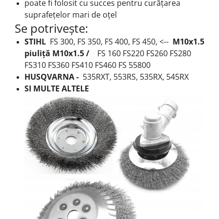
poate fi folosit cu succes pentru curățarea
suprafețelor mari de oțel
Se potrivește:
STIHL
FS 300, FS 350, FS 400, FS 450, <--
M10x1.5
piuliță M10x1.5 /
FS 160 FS220 FS260 FS280
FS310 FS360 FS410 FS460 FS 55800
HUSQVARNA -
535RXT, 553RS, 535RX, 545RX
SI MULTE ALTELE