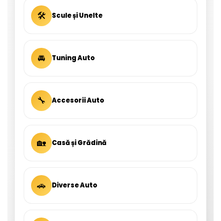
🛠
Scule și Unelte
🚘
Tuning Auto
🔧
Accesorii Auto
🏡
Casă și Grădină
🚗
Diverse Auto