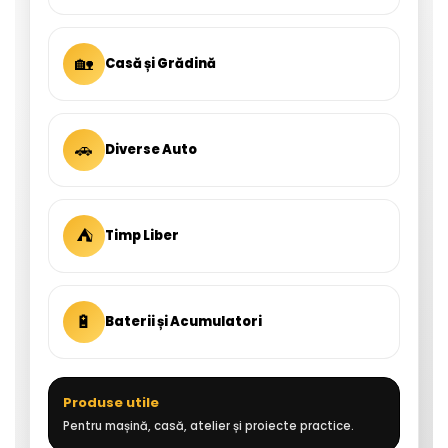
🏡
Casă și Grădină
🚗
Diverse Auto
⛺
Timp Liber
🔋
Baterii și Acumulatori
Produse utile
Pentru mașină, casă, atelier și proiecte practice.