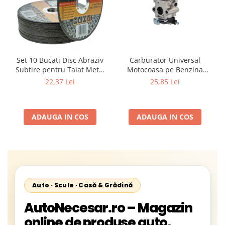
Carburator Universal
Set 10 Bucati Disc Abraziv
Motocoasa pe Benzina
Subtire pentru Taiat Metal
(Motoare 2 Timpi),
si Inox 125 x 1 x 22.2 mm,
25,85 Lei
22,37 Lei
Compatibil cu BLACK,
Profil Plat Heavy-Duty
Demon, NAC, John
(Model 42503)
Gardener, Eurotec, Makita,
ADAUGA IN COS
ADAUGA IN COS
Al-Ko, Ansamblu Complet
cu Membrana, Distanta
Gauri 31mm
Auto · Scule · Casă & Grădină
AutoNecesar.ro – Magazin
online de produse auto,