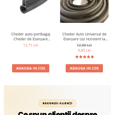
Cheder auto portbagaj
Cheder Auto Universal de
Cheder de Etanșare
Etanșare Uși rezistent la
Profesional din Cauciuc -
intemperii, raze UV,
12,71 Lei
12,00 Lei
Rezistent la Apă și
îmbătrânire și temperaturi
9,60 Lei
Temperaturi Înalte, Multi-
extreme
Aplicații Vânzare la Metru
Liniar
ADAUGA IN COS
ADAUGA IN COS
RECENZII CLIENȚI
Ce spun clienții despre