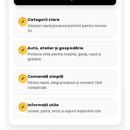
Categorii clare
✓
Găsești rapid produsul potrivit pentru nevoia
ta.
Auto, atelier și gospodărie
✓
Produse utile pentru mașină, garaj, casă și
grădină.
Comandă simplă
✓
Filtrezi rapid, alegi produsul și comanzi fără
complicații.
Informații utile
✓
Livrare, plată, retur și suport explicate clar.