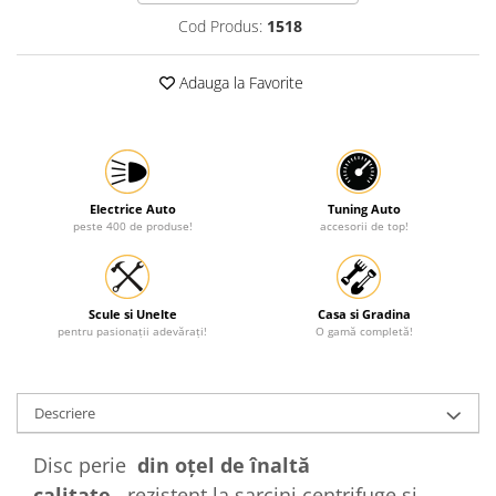
Cod Produs:
1518
Protectia muncii
Scule Pneumatice
Adauga la Favorite
Slefuitoare
Suport auto
Suport motocicleta
Surubelnite
Electrice Auto
Tuning Auto
peste 400 de produse!
accesorii de top!
Tunuri de caldura si aeroteme
Utilaje constructie
Scule si Unelte
Casa si Gradina
pentru pasionații adevărați!
O gamă completă!
Descriere
Disc perie
din oțel de înaltă
calitate,
rezistent la sarcini centrifuge și