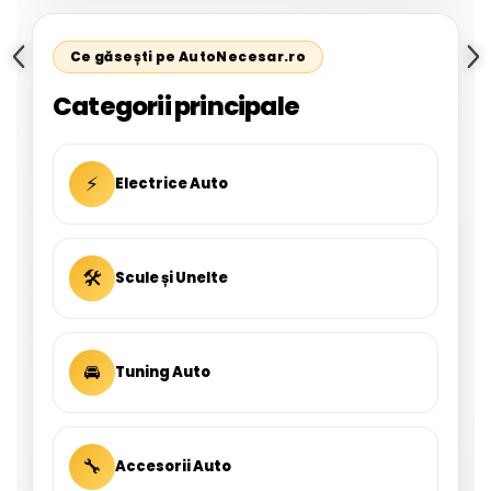
Ce găsești pe AutoNecesar.ro
Categorii principale
⚡
Electrice Auto
🛠
Scule și Unelte
🚘
Tuning Auto
🔧
Accesorii Auto