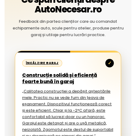
AutoNecesar.ro
Feedback din partea clienților care au comandat
echipamente auto, scule pentru atelier, produse pentru
garaj și utilaje pentru lucrări practice.
✓
ÎNCĂLZIRE GARAJ
Construcție solidă și eficiență
foarte bună în garaj
„Calitatea construcției a depășit așteptările
mele. Practic nu se vede fum din țeava de
eșapament. Dispozitivul funcționează corect
și este eficient. Chiar și la -2°C afară, este
confortabil să lucrezi doar cu un hanorac.
Garajul este detașat și are o ușă metalică,
neizolată. Zgomotul este destul de suportabil
și nu deranjează pe nimeni din garaj.”