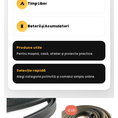
⛺
Timp Liber
🔋
Baterii și Acumulatori
Produse utile
Pentru mașină, casă, atelier și proiecte practice.
Selecție rapidă
Alegi categoria potrivită și comanzi simplu online.
-2 LEI