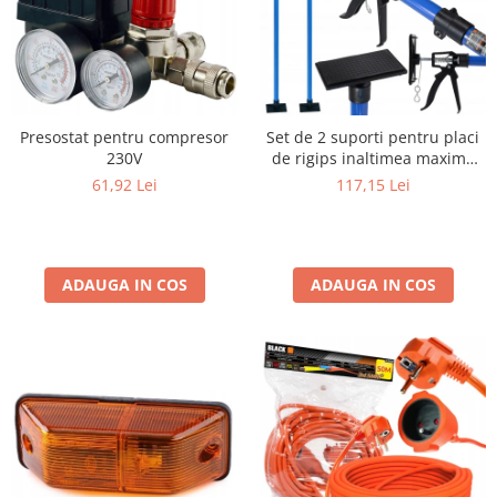
Presostat pentru compresor
Set de 2 suporti pentru placi
230V
de rigips inaltimea maxima
290cm
61,92 Lei
117,15 Lei
ADAUGA IN COS
ADAUGA IN COS