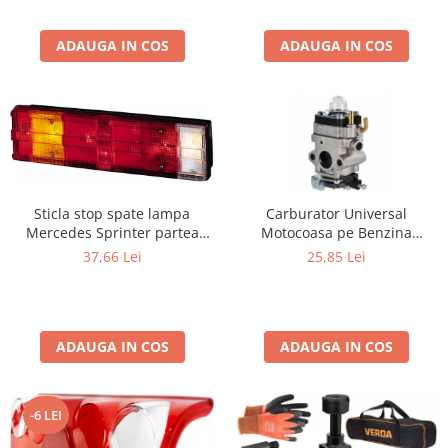
Jogging sau Santier
ADAUGA IN COS
ADAUGA IN COS
Sticla stop spate lampa
Carburator Universal
Mercedes Sprinter partea
Motocoasa pe Benzina
Dreapta/ Stanga
(Motoare 2 Timpi), Compatibil
37,66 Lei
25,85 Lei
cu BLACK, Demon, NAC, John
Gardener, Eurotec, Makita, Al-
Ko, Ansamblu Complet cu
Membrana, Distanta Gauri
ADAUGA IN COS
ADAUGA IN COS
31mm
-6 LEI