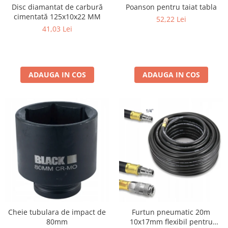
Disc diamantat de carbură
Poanson pentru taiat tabla
cimentată 125x10x22 MM
52,22 Lei
41,03 Lei
ADAUGA IN COS
ADAUGA IN COS
Cheie tubulara de impact de
Furtun pneumatic 20m
80mm
10x17mm flexibil pentru