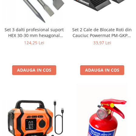
Set 2 Cale de Blocate Roti din
Set 3 dalti profesional suport
Cauciuc Powermat PM-GKPK-
HEX 30-30 mm hexagonal
133T, 135x80x60 mm, Pene
SN1404
33,97 Lei
124,25 Lei
Oprire Auto si Utilitare,
Rezistente la Uleiuri
ADAUGA IN COS
ADAUGA IN COS