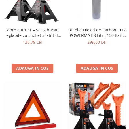
Capre auto 3T – Set 2 bucati,
Butelie Dioxid de Carbon CO2
reglabile cu clichet si stift de
POWERMAT 8 Litri, 150 Bari,
siguranta
Standard EN 1964-1, Tub
120,79 Lei
299,00 Lei
pentru Sudura MIG-MAG si
Industrie (Butelie Goala)
ADAUGA IN COS
ADAUGA IN COS