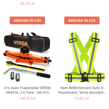
Proaspata Aprilie 2026), Kit
Plat Heavy-Duty (Model 42503)
39,14 Lei
Complet ITP / Control Politie
ADAUGA IN COS
ADAUGA IN COS
Cric Auto Trapezoidal VERDA
Ham Reflectorizant Auto si
SN4576, 2.5 Tone, 100-415
Fluorescent, Vesta Ajustabila
mm, cu Clichet, Cheie
Elastica Verde Galben Neon,
138,72 Lei
10,60 Lei
Telescopică Roți și Husă
Marime Universala Unisex
pentru Bicicleta, Trotineta,