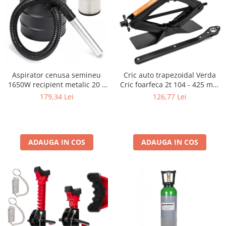
Aspirator cenusa semineu
Cric auto trapezoidal Verda
1650W recipient metalic 20 L
Cric foarfeca 2t 104 - 425 mm
SN2018
cu clichet, coloana de otel si
179,34 Lei
126,77 Lei
suport de cauciuc SN4568
ADAUGA IN COS
ADAUGA IN COS