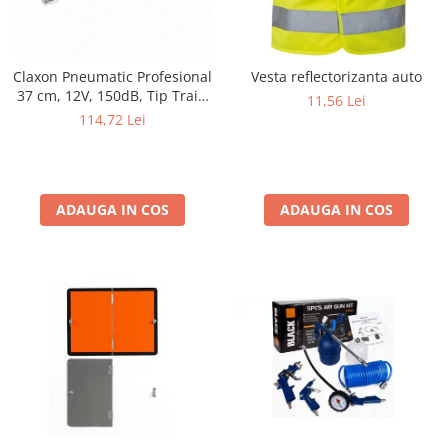
Claxon Pneumatic Profesional
Vesta reflectorizanta auto
37 cm, 12V, 150dB, Tip Train
11,56 Lei
Horn, Compresor Inclus, Zinc
114,72 Lei
Cromat
ADAUGA IN COS
ADAUGA IN COS