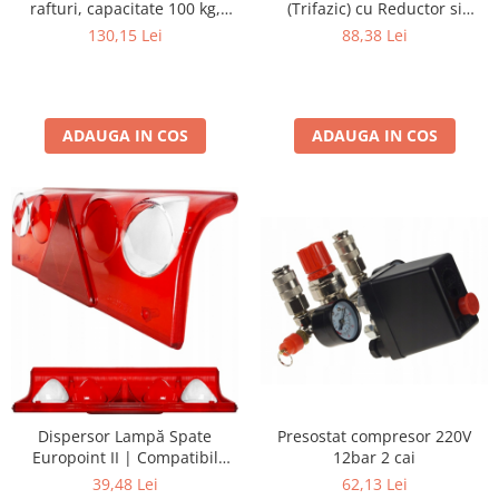
rafturi, capacitate 100 kg,
(Trifazic) cu Reductor si
portocaliu, structura din otel,
Colector Complet pentru
130,15 Lei
88,38 Lei
maner si suport scule, 4 Roti
Compresor 100L - 500L
(2 Pivotante)
ADAUGA IN COS
ADAUGA IN COS
Dispersor Lampă Spate
Presostat compresor 220V
Europoint II | Compatibil
12bar 2 cai
Schmitz, Krone, Kögel
39,48 Lei
62,13 Lei