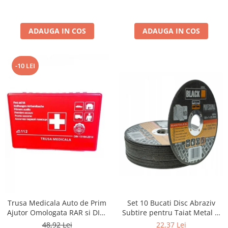
ADAUGA IN COS
ADAUGA IN COS
-10 LEI
Trusa Medicala Auto de Prim
Set 10 Bucati Disc Abraziv
Ajutor Omologata RAR si DIN,
Subtire pentru Taiat Metal si
Valabilitate 5 Ani (Productie
Inox 125 x 1 x 22.2 mm, Profil
48,92 Lei
22,37 Lei