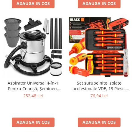
ADAUGA IN COS
ADAUGA IN COS
Aspirator Universal 4-în-1
Set surubelnite izolate
Pentru Cenușă, Șemineu,
profesionale VDE, 13 Piese,
Atelier și Casă SN125
1000V, QUICK SWAP si Trusa
252,48 Lei
76,94 Lei
Compacta
ADAUGA IN COS
ADAUGA IN COS