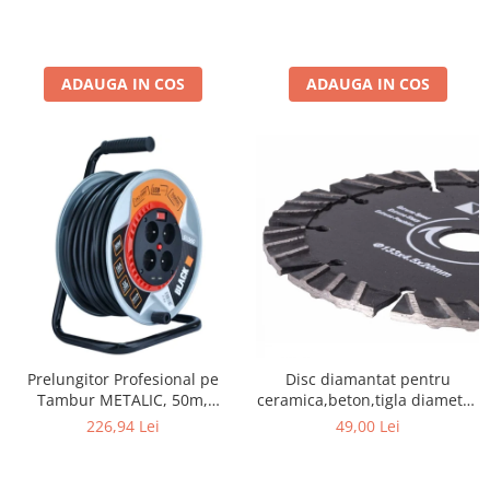
ADAUGA IN COS
ADAUGA IN COS
Prelungitor Profesional pe
Disc diamantat pentru
Tambur METALIC, 50m,
ceramica,beton,tigla diametru
3x2.5mm², 4 Prize IP44 + 2x
133 mm grosimea 4,5 mm
226,94 Lei
49,00 Lei
USB,