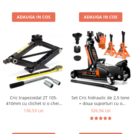
SN184, SN2018
ADAUGA IN COS
ADAUGA IN COS
Cric trapezoidal 2T 105-
Set Cric hidraulic de 2,5 tone
410mm cu clichet si o cheie
+ doua suporturi cu o
telescopica pentru roti
capacitate de ridicare de 3T
130,53 Lei
326,56 Lei
SN4549