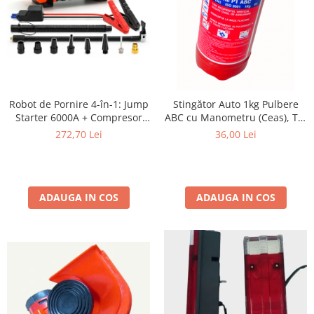
Robot de Pornire 4-în-1: Jump
Stingător Auto 1kg Pulbere
Starter 6000A + Compresor
ABC cu Manometru (Ceas), Tip
Digital + Powerbank +
P1 BETA-L, Fabricație ianuarie
272,70 Lei
36,00 Lei
Lanternă LED SN6014
2026
ADAUGA IN COS
ADAUGA IN COS