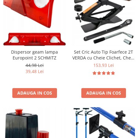
Dispersor geam lampa
Set Cric Auto Tip Foarfece 2T
Europoint 2 SCHMITZ
VERDA cu Cheie Clichet, Cheie
Telescopica Roti 17-23mm,
44,98 Lei
153,93 Lei
Prelungitor, Pad Cauciuc,
39,48 Lei
Manusi si Husa SN4570
ADAUGA IN COS
ADAUGA IN COS