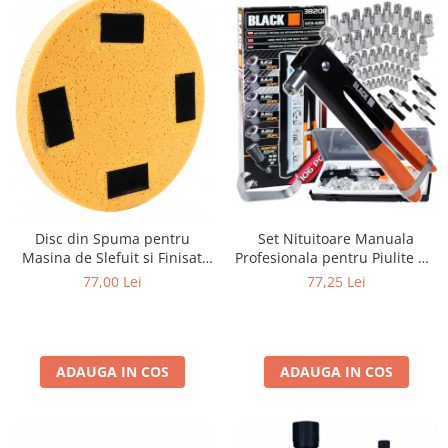
Disc din Spuma pentru
Set Nituitoare Manuala
Masina de Slefuit si Finisat
Profesionala pentru Piulite Nit
Tencuieli, 390 mm, Prindere
M3-M8 BLACKTOOLS 38208,
77,00 Lei
77,25 Lei
Velcro (Arici
106 Piese
ADAUGA IN COS
ADAUGA IN COS