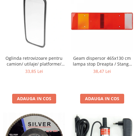
Oglinda retrovizoare pentru
Geam dispersor 465x130 cm
camion/ utilaje/ platforme/
lampa stop Dreapta / Stanga
tractoare
Iveco DAF MAN Renault
33,85 Lei
38,47 Lei
Scania Volvo
ADAUGA IN COS
ADAUGA IN COS