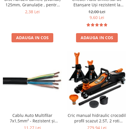
Etanșare Uși rezistent la
125mm, Granulație , pentru
Protectia muncii
intemperii, raze UV,
Metal și Lemn, P80
12,00 Lei
2,38 Lei
îmbătrânire și temperaturi
125x22.2mm
Scule Pneumatice
9,60 Lei
extreme
Slefuitoare
Suport auto
ADAUGA IN COS
ADAUGA IN COS
Suport motocicleta
Surubelnite
Tunuri de caldura si aeroteme
Utilaje constructie
Cablu Auto Multifilar
Cric manual hidraulic crocodil
7x1,5mm² - Rezistent și
profil scazut 2.5T, 2 roti
Flexibil pentru Remorci 12V-
pivotante, 80-360mm+ set 2
11,27 Lei
279,94 Lei