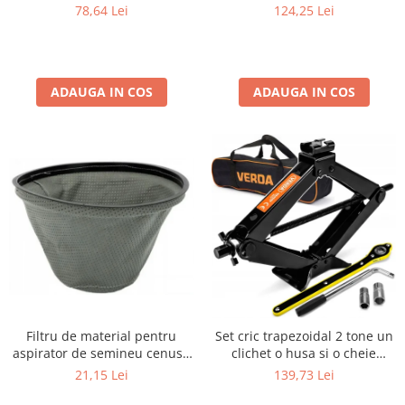
compresor rezistent la ulei
78,64 Lei
124,25 Lei
SN6012
ADAUGA IN COS
ADAUGA IN COS
Filtru de material pentru
Set cric trapezoidal 2 tone un
aspirator de semineu cenusa
clichet o husa si o cheie
cu un diametru de 295 mm
telescopica pentru roti
21,15 Lei
139,73 Lei
(29,5 cm) adancimea filtrului -
SN4550
aproximativ 200 mm SN121,