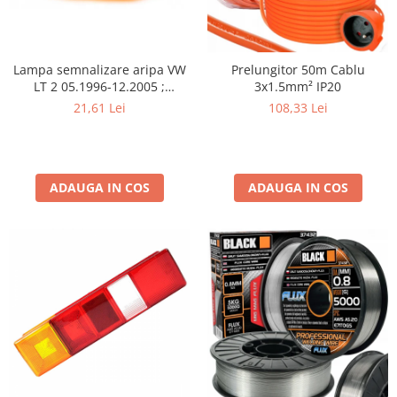
Lampa semnalizare aripa VW
Prelungitor 50m Cablu
LT 2 05.1996-12.2005 ;
3x1.5mm² IP20
Mercedes Sprinter 1995-2002,
21,61 Lei
108,33 Lei
512D-814 DA; Actros 1996-
2002; Unimog 1949-; Neoplan
Euroliner,
Starliner,Centroliner,
ADAUGA IN COS
Cityliner;
ADAUGA IN COS