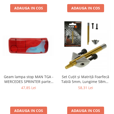
ADAUGA IN COS
ADAUGA IN COS
Geam lampa stop MAN TGA -
Set Cuțit și Matriță Foarfecă
MERCEDES SPRINTER partea
Tablă 5mm, Lungime 58mm,
dreapta
Universal (Nibbler)
47,85 Lei
58,31 Lei
ADAUGA IN COS
ADAUGA IN COS