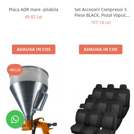
Placa ADR mare -pliabila
Set Accesorii Compresor 5
Piese BLACK, Pistol Vopsit,
49,82 Lei
Umflat, Suflat, Spălat și Furtun
107,14 Lei
Spiralat
ADAUGA IN COS
ADAUGA IN COS
-40 LEI