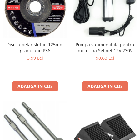
Pompa submersibila pentru
Disc lamelar slefuit 125mm
motorina Sellnet 12V 230V
granulatie P36
38mm cu adaptor pentru
90,63 Lei
3,99 Lei
bricheta SN909-230V
ADAUGA IN COS
ADAUGA IN COS