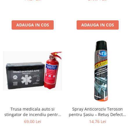
24V
capre auto pentru sprijin 3T
cu pin
ADAUGA IN COS
ADAUGA IN COS
Trusa medicala auto si
Spray Anticoroziv Teroson
stingator de incendiu pentru
pentru Șasiu – Retuș Defecte,
siguranta rutiera Conform
Revopsibil Durabil Compatibil
69,00 Lei
14,76 Lei
Legislatiei Valabilitate 2031
PVC negru 650 ml