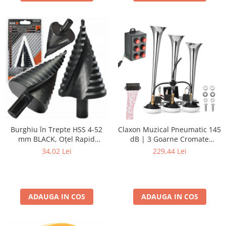
Burghiu în Trepte HSS 4-52
Claxon Muzical Pneumatic 145
mm BLACK, Oțel Rapid
dB | 3 Goarne Cromate
HSS4241, Prindere 12mm
Premium | 6 Melodii
34,02 Lei
229,44 Lei
Selectabile
ADAUGA IN COS
ADAUGA IN COS