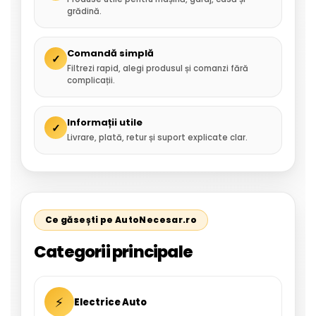
grădină.
Comandă simplă
✓
Filtrezi rapid, alegi produsul și comanzi fără
complicații.
Informații utile
✓
Livrare, plată, retur și suport explicate clar.
Ce găsești pe AutoNecesar.ro
Categorii principale
⚡
Electrice Auto