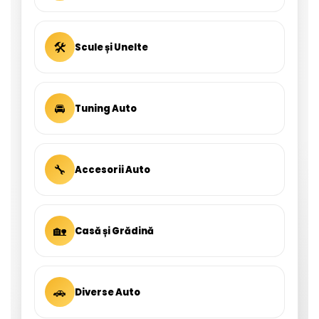
🛠
Scule și Unelte
🚘
Tuning Auto
🔧
Accesorii Auto
🏡
Casă și Grădină
🚗
Diverse Auto