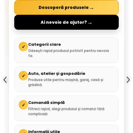
→
Descoperă produsele
→
Ai nevoie de ajutor?
Categorii clare
✓
Găsești rapid produsul potrivit pentru nevoia
ta.
Auto, atelier și gospodărie
✓
Produse utile pentru mașină, garaj, casă și
grădină.
Comandă simplă
✓
Filtrezi rapid, alegi produsul și comanzi fără
complicații.
Informații utile