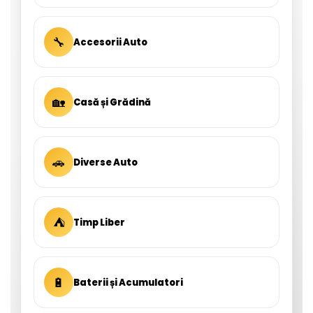
🔧
Accesorii Auto
🏡
Casă și Grădină
🚗
Diverse Auto
⛺
Timp Liber
🔋
Baterii și Acumulatori