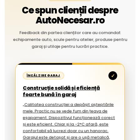
Ce spun clienții despre
AutoNecesar.ro
Feedback din partea clienților care au comandat
echipamente auto, scule pentru atelier, produse pentru
garaj și utilaje pentru lucrări practice.
✓
ÎNCĂLZIRE GARAJ
Construcție solidă și eficiență
foarte bună în garaj
„Calitatea construcției a depășit așteptările
mele. Practic nu se vede fum din țeava de
eșapament. Dispozitivul funcționează corect
și este eficient. Chiar și la -2°C afară, este
confortabil să lucrezi doar cu un hanorac.
Garajul este detașat și are o ușă metalică,