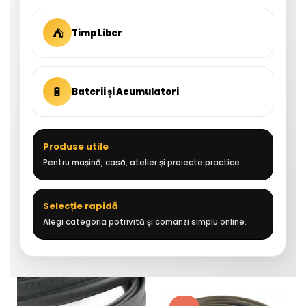
⛺
Timp Liber
🔋
Baterii și Acumulatori
Produse utile
Pentru mașină, casă, atelier și proiecte practice.
Selecție rapidă
Alegi categoria potrivită și comanzi simplu online.