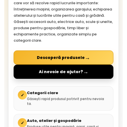
care vor să rezolve rapid lucrurile importante:
întreținerea mașinii, organizarea garajului, echiparea
atelierului și lucrările utile pentru casă și grădină.
Găsești accesorii auto, electrice auto, scule și unelte,
produse pentru gospodărie, timp liber și
echipamente practice, organizate simplu pe
categorii clare.
→
Descoperă produsele
→
Ai nevoie de ajutor?
Categorii clare
✓
Găsești rapid produsul potrivit pentru nevoia
ta.
Auto, atelier și gospodărie
✓
Produse utile pentru mașină, garaj, casă și