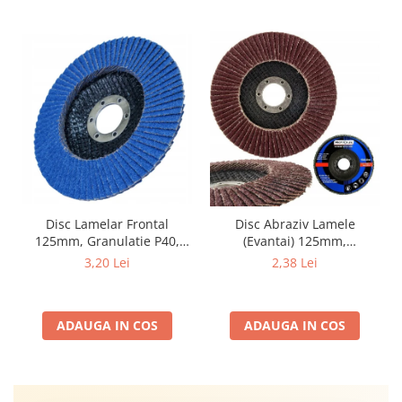
Disc Lamelar Frontal
Disc Abraziv Lamele
125mm, Granulatie P40,
(Evantai) 125mm,
Abraziv Premium din
Granulație , pentru Metal și
3,20 Lei
2,38 Lei
Zirconiu, Prindere
Lemn, P80 125x22.2mm
22.23mm, Viteza Maxima
13300 RPM, pentru Slefuire
ADAUGA IN COS
ADAUGA IN COS
Otel, Inox, Lemn si Metal,