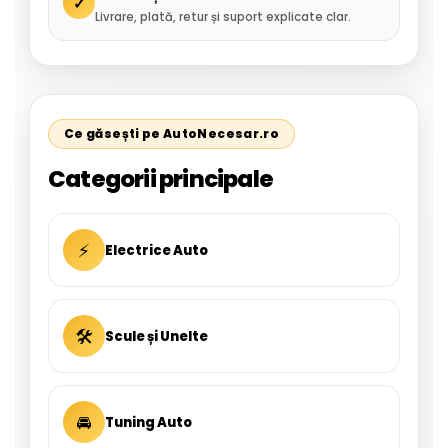
✓
Livrare, plată, retur și suport explicate clar.
Ce găsești pe AutoNecesar.ro
Categorii principale
⚡
Electrice Auto
🛠
Scule și Unelte
🚘
Tuning Auto