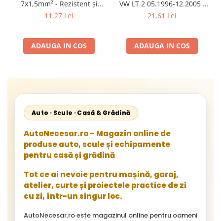
7x1,5mm² - Rezistent și
VW LT 2 05.1996-12.2005 ;
Flexibil pentru Remorci 12V-
Mercedes Sprinter 1995-
11,27 Lei
21,61 Lei
24V
2002, 512D-814 DA; Actros
1996-2002; Unimog 1949-;
Neoplan Euroliner,
ADAUGA IN COS
ADAUGA IN COS
Starliner,Centroliner,
Cityliner;
Auto · Scule · Casă & Grădină
AutoNecesar.ro – Magazin online de
produse auto, scule și echipamente
pentru casă și grădină
Tot ce ai nevoie pentru mașină, garaj,
atelier, curte și proiectele practice de zi
cu zi, într-un singur loc.
AutoNecesar.ro este magazinul online pentru oameni