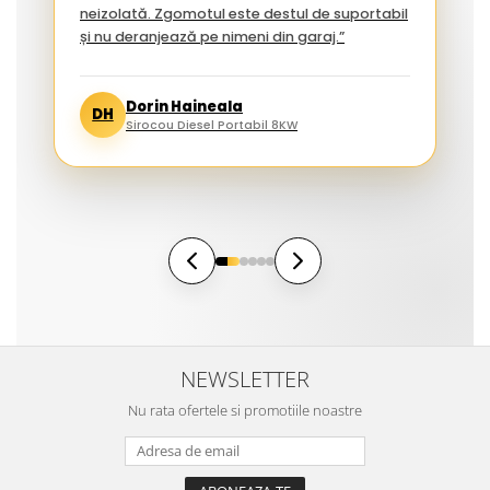
neizolată. Zgomotul este destul de suportabil
și nu deranjează pe nimeni din garaj.”
Dorin Haineala
DH
Sirocou Diesel Portabil 8KW
NEWSLETTER
Nu rata ofertele si promotiile noastre