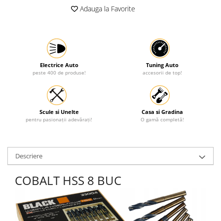
Adauga la Favorite
Protectia muncii
Scule Pneumatice
Slefuitoare
Suport auto
Electrice Auto
Tuning Auto
peste 400 de produse!
accesorii de top!
Suport motocicleta
Surubelnite
Tunuri de caldura si aeroteme
Scule si Unelte
Casa si Gradina
Utilaje constructie
pentru pasionații adevărați!
O gamă completă!
Descriere
COBALT HSS 8 BUC