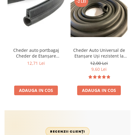
-2 LEI
Cheder auto portbagaj
Cheder Auto Universal de
Cheder de Etanșare
Etanșare Uși rezistent la
Profesional din Cauciuc -
intemperii, raze UV,
12,71 Lei
12,00 Lei
Rezistent la Apă și
îmbătrânire și temperaturi
9,60 Lei
Temperaturi Înalte, Multi-
extreme
Aplicații Vânzare la Metru
Liniar
ADAUGA IN COS
ADAUGA IN COS
RECENZII CLIENȚI