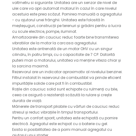
voltmetru si sigurante.
Unitatea are un senzor de nivel de
ulei care va opri automat motorul în cazul în care nivelul
acestuia este prea scăzut.
Pornirea manuală a agregatului
- cu ajutorul unei frânghii.
Unitatea este folosită în
meșteșuguri, construcții pe terenuri și grădini pentru a lucra
cu scule electrice, pompe, iluminat.
Amortizoarele din cauciuc reduc foarte bine transmiterea
vibratiilor de la motor la carcasa agregatului.
Unitatea este antrenată de un motor OHV cu un singur
cilindru, în patru timpi, cu o capacitate de 7 CP.
Datorită
puterii mari a motorului, unitatea va menține viteza chiar și
la sarcina maximă.
Rezervorul are un indicator aproximativ al nivelului benzinei.
Filtrul instalat în rezervorul de combustibil va prinde eficient
impuritățile solide care pot fi în combustibil.
Roțile din cauciuc solid sunt echipate cu rulmenți cu bile,
ceea ce asigură o rezistență scăzută la rulare și crește
durata de viață.
Mânerele de transport pliabile cu vârfuri de cauciuc reduc
stresul și reduc vibrațiile în timpul transportului.
Pentru un confort sporit, unitatea este echipată cu pornire
electrică.
Agregatul este echipat cu o baterie cu gel.
Exista si posibilitatea de a porni manual agregatul cu
ajutorul unui starter.