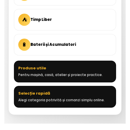
⛺
Timp Liber
🔋
Baterii și Acumulatori
Produse utile
Pentru mașină, casă, atelier și proiecte practice.
Selecție rapidă
Alegi categoria potrivită și comanzi simplu online.