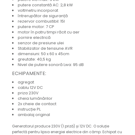
putere constantă AC: 2,8 kW
voltmetru incorporat
întrerupător de siguranță
rezervor combustibil: 15l
putere motor: 7 CP
motor în patru timpi răcit cu aer
pornire electrică
senzor de presiune ulei
Stabilizator de tensiune AVR
dimensiuni: 50 x 60 x 45cm
greutate: 40,5 kg
Nivel de putere sonoră Lwa: 95 dB
ECHIPAMENTE:
agregat
cablu 12V DC
priza 230V
cheia lumânărilor
2x cheie de contact
instrucție PL
ambalaj original
Generatorul produce 230V (1 priză) și 12V DC.
O soluție
perfectă pentru lipsa energiei electrice din câmp.
Echipat cu