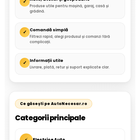
✓
Produse utile pentru mașină, garaj, casă și
grădină.
Comandă simplă
✓
Filtrezi rapid, alegi produsul și comanzi fără
complicații.
Informații utile
✓
Livrare, plată, retur și suport explicate clar.
Ce găsești pe AutoNecesar.ro
Categorii principale
⚡
Electrice Auto