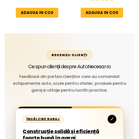
Temperaturi Înalte, Multi-
extreme
Aplicații Vânzare la Metru
ADAUGA IN COS
ADAUGA IN COS
Liniar
RECENZII CLIENȚI
Ce spun clienții despre AutoNecesar.ro
Feedback din partea clienților care au comandat
echipamente auto, scule pentru atelier, produse pentru
garaj și utilaje pentru lucrări practice.
✓
ÎNCĂLZIRE GARAJ
Construcție solidă și eficiență
foarte bună în garaj