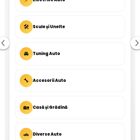
🛠
Scule și Unelte
🚘
Tuning Auto
🔧
Accesorii Auto
🏡
Casă și Grădină
🚗
Diverse Auto