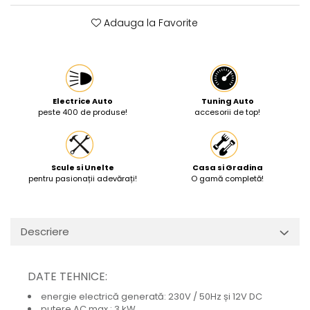
Protectia muncii
Adauga la Favorite
Scule Pneumatice
Slefuitoare
Suport auto
Electrice Auto
Tuning Auto
Suport motocicleta
peste 400 de produse!
accesorii de top!
Surubelnite
Tunuri de caldura si aeroteme
Scule si Unelte
Casa si Gradina
Utilaje constructie
pentru pasionații adevărați!
O gamă completă!
Descriere
DATE TEHNICE:
energie electrică generată: 230V / 50Hz și 12V DC
putere AC max.: 3 kW