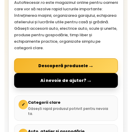
AutoNecesar.ro este magazinul online pentru oameni
care vor să rezolve rapid lucrurile importante:
întreținerea mașinii, organizarea garajului, echiparea
atelierului și lucrările utile pentru casă și grădină.
Găsești accesorii auto, electrice auto, scule și unelte,
produse pentru gospodărie, timp liber și
echipamente practice, organizate simplu pe
categorii clare.
→
Descoperă produsele
→
Ai nevoie de ajutor?
Categorii clare
✓
Găsești rapid produsul potrivit pentru nevoia
ta.
Auto, atelier și gospodărie