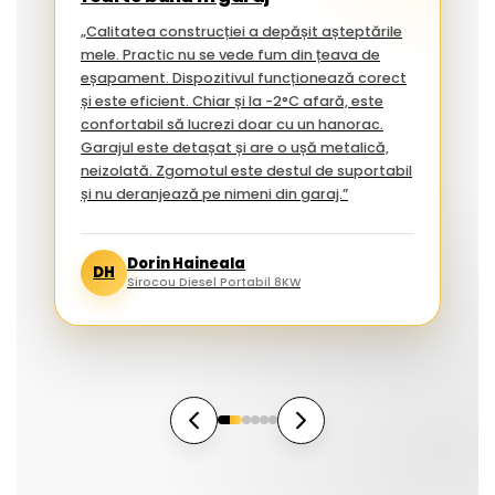
„Calitatea construcției a depășit așteptările
mele. Practic nu se vede fum din țeava de
eșapament. Dispozitivul funcționează corect
și este eficient. Chiar și la -2°C afară, este
confortabil să lucrezi doar cu un hanorac.
Garajul este detașat și are o ușă metalică,
neizolată. Zgomotul este destul de suportabil
și nu deranjează pe nimeni din garaj.”
Dorin Haineala
DH
Sirocou Diesel Portabil 8KW