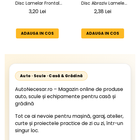
Disc Lamelar Frontal
Disc Abraziv Lamele
125mm, Granulatie P40,
(Evantai) 125mm,
3,20 Lei
2,38 Lei
Abraziv Premium din
Granulație , pentru Metal și
Zirconiu, Prindere 22.23mm,
Lemn, P80 125x22.2mm
Viteza Maxima 13300 RPM,
ADAUGA IN COS
ADAUGA IN COS
pentru Slefuire Otel, Inox,
Lemn si Metal,
Auto · Scule · Casă & Grădină
AutoNecesar.ro – Magazin online de produse
auto, scule și echipamente pentru casă și
grădină
Tot ce ai nevoie pentru mașină, garaj, atelier,
curte și proiectele practice de zi cu zi, într-un
singur loc.