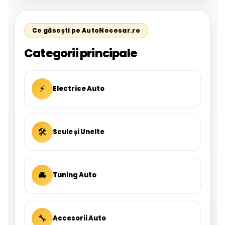
Ce găsești pe AutoNecesar.ro
Categorii principale
⚡
Electrice Auto
🛠
Scule și Unelte
🚘
Tuning Auto
🔧
Accesorii Auto