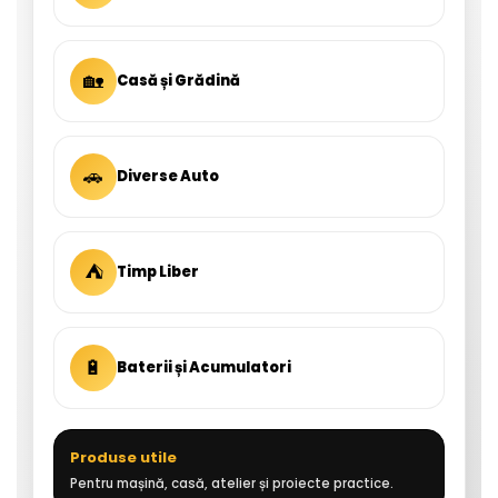
🏡
Casă și Grădină
🚗
Diverse Auto
⛺
Timp Liber
🔋
Baterii și Acumulatori
Produse utile
Pentru mașină, casă, atelier și proiecte practice.