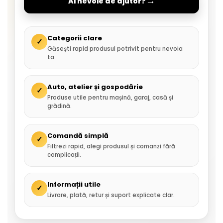
→
Ai nevoie de ajutor?
Categorii clare
✓
Găsești rapid produsul potrivit pentru nevoia
ta.
Auto, atelier și gospodărie
✓
Produse utile pentru mașină, garaj, casă și
grădină.
Comandă simplă
✓
Filtrezi rapid, alegi produsul și comanzi fără
complicații.
Informații utile
✓
Livrare, plată, retur și suport explicate clar.