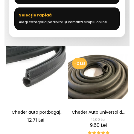
Selecție rapidă
Alegi categoria potrivită și comanzi simplu online.
-2 LEI
Cheder auto portbagaj
Cheder Auto Universal de
Cheder de Etanșare
Etanșare Uși rezistent la
12,71 Lei
12,00 Lei
Profesional din Cauciuc -
intemperii, raze UV,
9,60 Lei
Rezistent la Apă și
îmbătrânire și temperaturi