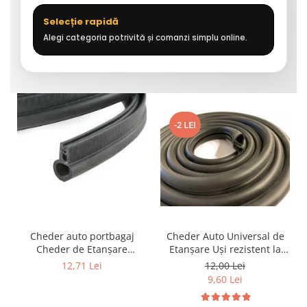
Selecție rapidă
Alegi categoria potrivită și comanzi simplu online.
-2 LEI
Cheder auto portbagaj
Cheder Auto Universal de
Cheder de Etanșare
Etanșare Uși rezistent la
Profesional din Cauciuc -
intemperii, raze UV,
12,71 Lei
12,00 Lei
Rezistent la Apă și
îmbătrânire și temperaturi
9,60 Lei
Temperaturi Înalte, Multi-
extreme
Aplicații Vânzare la Metru