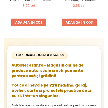
Abraziv Premium din
Granulație , pentru Metal și
3,20 Lei
2,38 Lei
Zirconiu, Prindere
Lemn, P80 125x22.2mm
22.23mm, Viteza Maxima
13300 RPM, pentru Slefuire
ADAUGA IN COS
ADAUGA IN COS
Otel, Inox, Lemn si Metal,
Auto · Scule · Casă & Grădină
AutoNecesar.ro – Magazin online de
produse auto, scule și echipamente
pentru casă și grădină
Tot ce ai nevoie pentru mașină, garaj,
atelier, curte și proiectele practice de zi
cu zi, într-un singur loc.
AutoNecesar.ro este magazinul online pentru oameni