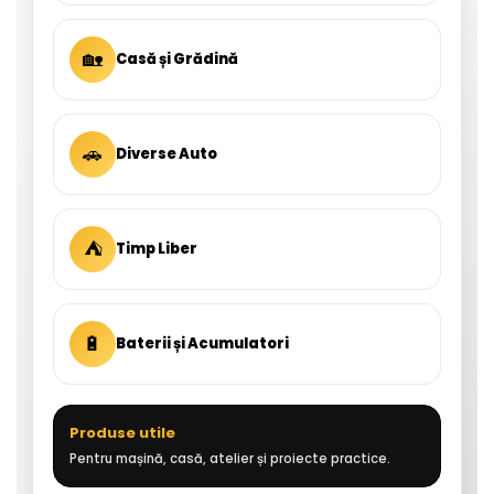
🏡
Casă și Grădină
🚗
Diverse Auto
⛺
Timp Liber
🔋
Baterii și Acumulatori
Produse utile
Pentru mașină, casă, atelier și proiecte practice.