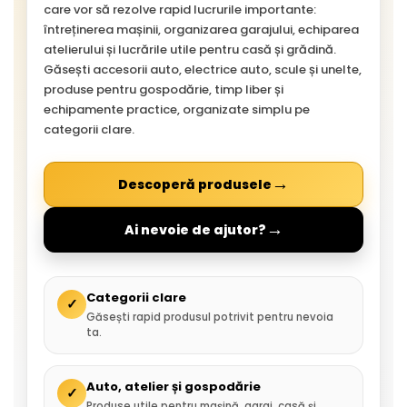
care vor să rezolve rapid lucrurile importante:
întreținerea mașinii, organizarea garajului, echiparea
atelierului și lucrările utile pentru casă și grădină.
Găsești accesorii auto, electrice auto, scule și unelte,
produse pentru gospodărie, timp liber și
echipamente practice, organizate simplu pe
categorii clare.
→
Descoperă produsele
→
Ai nevoie de ajutor?
Categorii clare
✓
Găsești rapid produsul potrivit pentru nevoia
ta.
Auto, atelier și gospodărie
✓
Produse utile pentru mașină, garaj, casă și