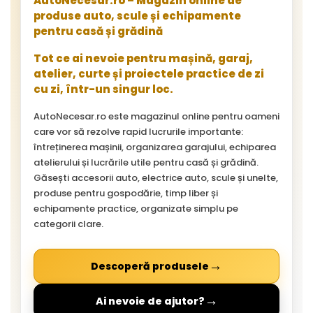
AutoNecesar.ro – Magazin online de
produse auto, scule și echipamente
pentru casă și grădină
Tot ce ai nevoie pentru mașină, garaj,
atelier, curte și proiectele practice de zi
cu zi, într-un singur loc.
AutoNecesar.ro este magazinul online pentru oameni
care vor să rezolve rapid lucrurile importante:
întreținerea mașinii, organizarea garajului, echiparea
atelierului și lucrările utile pentru casă și grădină.
Găsești accesorii auto, electrice auto, scule și unelte,
produse pentru gospodărie, timp liber și
echipamente practice, organizate simplu pe
categorii clare.
→
Descoperă produsele
→
Ai nevoie de ajutor?