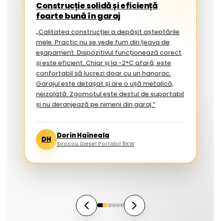
Construcție solidă și eficiență
foarte bună în garaj
„Calitatea construcției a depășit așteptările
mele. Practic nu se vede fum din țeava de
eșapament. Dispozitivul funcționează corect
și este eficient. Chiar și la -2°C afară, este
confortabil să lucrezi doar cu un hanorac.
Garajul este detașat și are o ușă metalică,
neizolată. Zgomotul este destul de suportabil
și nu deranjează pe nimeni din garaj.”
Dorin Haineala
DH
Sirocou Diesel Portabil 8KW