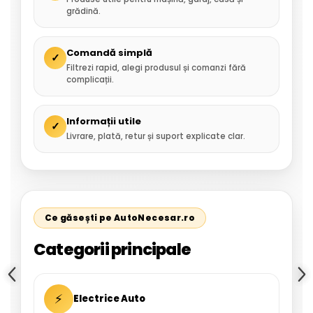
grădină.
Comandă simplă
✓
Filtrezi rapid, alegi produsul și comanzi fără
complicații.
Informații utile
✓
Livrare, plată, retur și suport explicate clar.
Ce găsești pe AutoNecesar.ro
Categorii principale
⚡
Electrice Auto