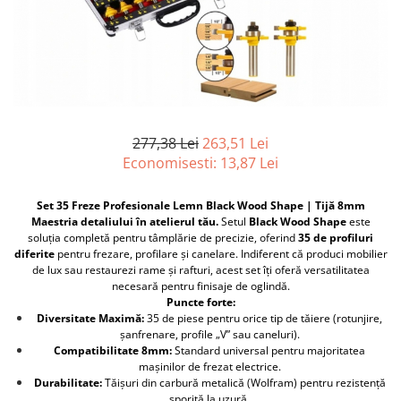
Furtune de gradina
compresoare
Mixere
Cricuri Auto Hidraulice
Pneumatice si Trapezoidale
Motocositoare si Motosape
Cricuri hidraulice
Nivela laser
Cricuri pneumatice
Pistol de vopsit
Cricuri trapezoidale
Pompe
277,38 Lei
263,51 Lei
Feon Electric
Economisesti:
13,87
Lei
Rotopercutoare si bormasini
Generatoare curent
Taiat gresie si faianta
Gresoare
Set 35 Freze Profesionale Lemn Black Wood Shape | Tijă 8mm
Uz intern
Maestria detaliului în atelierul tău.
Setul
Black Wood Shape
este
Macarale și vinciuri
soluția completă pentru tâmplărie de precizie, oferind
35 de profiluri
Ventilatoare radiatoare
diferite
pentru frezare, profilare și canelare. Indiferent că produci mobilier
Masini de gaurit si Insurubat
umidificatoare
de lux sau restaurezi rame și rafturi, acest set îți oferă versatilitatea
Motoare electrice
necesară pentru finisaje de oglindă.
Puncte forte:
Pistol de Lipit
Diversitate Maximă:
35 de piese pentru orice tip de tăiere (rotunjire,
șanfrenare, profile „V” sau caneluri).
Polizoare
Compatibilitate 8mm:
Standard universal pentru majoritatea
mașinilor de frezat electrice.
Pompe Combustibil
Durabilitate:
Tăișuri din carbură metalică (Wolfram) pentru rezistență
Prelungitoare
sporită la uzură.