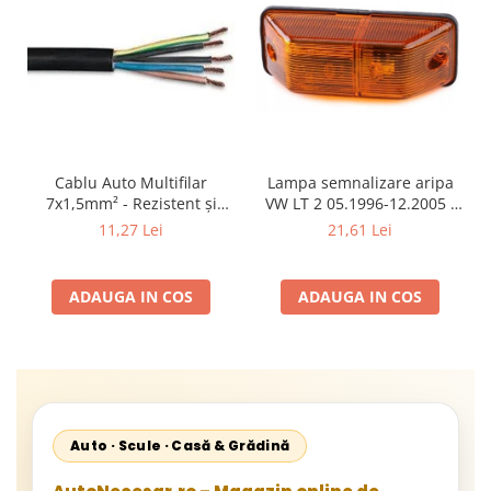
Cablu Auto Multifilar
Lampa semnalizare aripa
7x1,5mm² - Rezistent și
VW LT 2 05.1996-12.2005 ;
Flexibil pentru Remorci 12V-
Mercedes Sprinter 1995-
11,27 Lei
21,61 Lei
24V
2002, 512D-814 DA; Actros
1996-2002; Unimog 1949-;
Neoplan Euroliner,
ADAUGA IN COS
ADAUGA IN COS
Starliner,Centroliner,
Cityliner;
Auto · Scule · Casă & Grădină