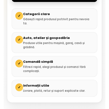
Categorii clare
✓
Găsești rapid produsul potrivit pentru nevoia
ta.
Auto, atelier și gospodărie
✓
Produse utile pentru mașină, garaj, casă și
grădină.
Comandă simplă
✓
Filtrezi rapid, alegi produsul și comanzi fără
complicații.
Informații utile
✓
Livrare, plată, retur și suport explicate clar.