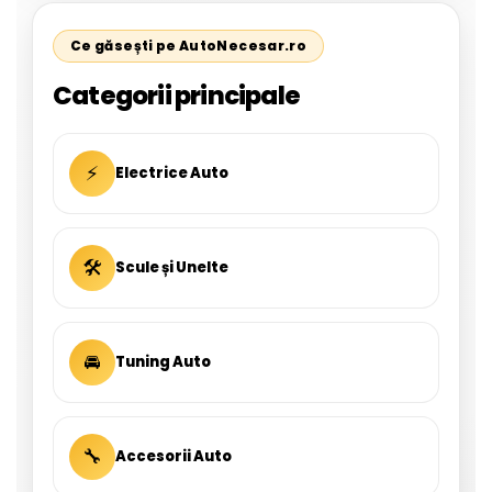
Ce găsești pe AutoNecesar.ro
Categorii principale
⚡
Electrice Auto
🛠
Scule și Unelte
🚘
Tuning Auto
🔧
Accesorii Auto