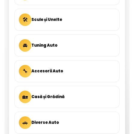
🛠
Scule și Unelte
🚘
Tuning Auto
🔧
Accesorii Auto
🏡
Casă și Grădină
🚗
Diverse Auto