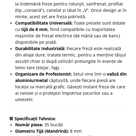
la îndemână freze pentru rotunjit, sanfrenat, profilat
(tip „coroană”), canelat și tăiat în „V”. Orice design ai în
minte, acest set are freza potrivită.
Compatibilitate Universală:
Toate piesele sunt dotate
cu
tijă de 8 mm
, fiind compatibile cu majoritatea
mașinilor de frezat electrice (de mână sau de banc)
disponibile pe piață.
Durabilitate Industrială:
Fiecare freză este realizată
din aliaje dure, tratate termic, pentru a menține tăișul
ascuțit chiar și după utilizări prelungite în esențe de
lemn tare (stejar, fag).
Organizare de Profesionist:
Setul vine într-o
valiză din
aluminiu/metal
căptușită, unde fiecare piesă are
locația sa marcată grafic. Găsești instant freza de care
ai nevoie și o protejezi împotriva șocurilor sau a
umezelii.
🛠️ Specificații Tehnice:
Număr piese:
35 bucăți
Diametru Tijă (Mandrină):
8 mm