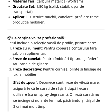
Material Tăiș:
Carbură metalică (Wolfram)
Greutate Set:
1.50 kg (solid, stabil, ușor de
transportat)
Aplicații:
Lustruire muchii, canelare, profilare rame,
producție mobilier.
📦 Ce conține valiza profesională?
Setul include o selecție vastă de profile, printre care:
Freze cu rulment:
Pentru copierea conturului fără
șablon suplimentar.
Freze de canelat:
Pentru îmbinări tip „nut și feder”
sau canale de glisare.
Freze decorative:
Pentru cornișe, plinte și finisaje de
lux la mobilier.
Sfat de „peer”:
Deoarece sunt freze de viteză mare,
asigură-te că le cureți de rășină după fiecare
utilizare (cu un spray degresant). O freză curată nu
se încinge și nu arde lemnul, păstrându-și tăișul de
3 ori mai mult timp!