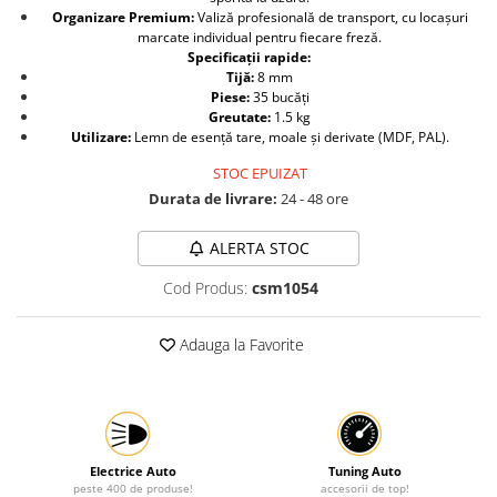
Organizare Premium:
Valiză profesională de transport, cu locașuri
Protectia muncii
marcate individual pentru fiecare freză.
Specificații rapide:
Scule Pneumatice
Tijă:
8 mm
Slefuitoare
Piese:
35 bucăți
Greutate:
1.5 kg
Suport auto
Utilizare:
Lemn de esență tare, moale și derivate (MDF, PAL).
Suport motocicleta
STOC EPUIZAT
Durata de livrare:
24 - 48 ore
Surubelnite
Tunuri de caldura si aeroteme
ALERTA STOC
Utilaje constructie
Cod Produs:
csm1054
Adauga la Favorite
Electrice Auto
Tuning Auto
peste 400 de produse!
accesorii de top!