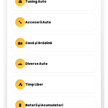
🚘
Tuning Auto
🔧
Accesorii Auto
🏡
Casă și Grădină
🚗
Diverse Auto
⛺
Timp Liber
🔋
Baterii și Acumulatori