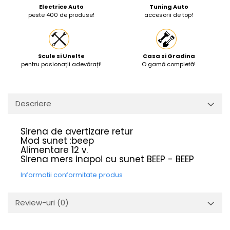
Electrice Auto
Tuning Auto
Protectia muncii
peste 400 de produse!
accesorii de top!
Scule Pneumatice
Slefuitoare
Scule si Unelte
Casa si Gradina
Suport auto
pentru pasionații adevărați!
O gamă completă!
Suport motocicleta
Surubelnite
Descriere
Tunuri de caldura si aeroteme
Utilaje constructie
Sirena de avertizare retur
Mod sunet :beep
Alimentare 12 v.
Sirena mers inapoi cu sunet BEEP - BEEP
Informatii conformitate produs
Review-uri
(0)