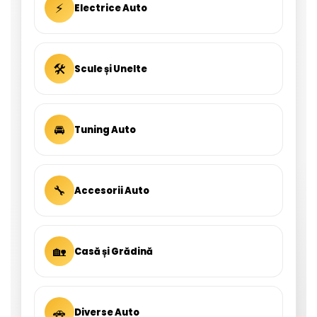
⚡
Electrice Auto
🛠
Scule și Unelte
🚘
Tuning Auto
🔧
Accesorii Auto
🏡
Casă și Grădină
🚗
Diverse Auto