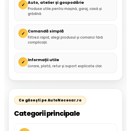
Auto, atelier și gospodărie
✓
Produse utile pentru mașină, garaj, casă și
grădină.
Comandă simplă
✓
Filtrezi rapid, alegi produsul și comanzi fără
complicații.
Informații utile
✓
Livrare, plată, retur și suport explicate clar.
Ce găsești pe AutoNecesar.ro
Categorii principale