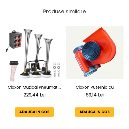
Produse similare
Claxon Muzical Pneumatic
Claxon Puternic cu
145 dB | 3 Goarne Cromate
Compresor 139 dB 12V | Kit
229,44 Lei
69,14 Lei
Premium | 6 Melodii
Complet
Selectabile
ADAUGA IN COS
ADAUGA IN COS