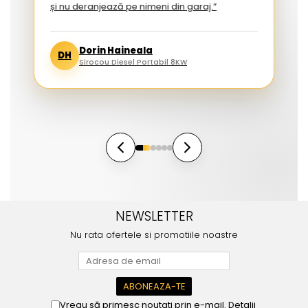
și nu deranjează pe nimeni din garaj.”
Dorin Haineala
DH
Sirocou Diesel Portabil 8KW
NEWSLETTER
Nu rata ofertele si promotiile noastre
Vreau să primesc noutati prin e-mail. Detalii