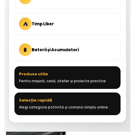
⛺
Timp Liber
🔋
Baterii și Acumulatori
Produse utile
Pentru mașină, casă, atelier și proiecte practice.
Selecție rapidă
Alegi categoria potrivită și comanzi simplu online.