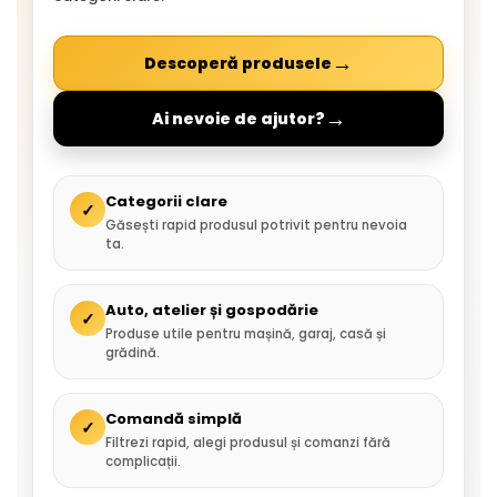
→
Descoperă produsele
→
Ai nevoie de ajutor?
Categorii clare
✓
Găsești rapid produsul potrivit pentru nevoia
ta.
Auto, atelier și gospodărie
✓
Produse utile pentru mașină, garaj, casă și
grădină.
Comandă simplă
✓
Filtrezi rapid, alegi produsul și comanzi fără
complicații.