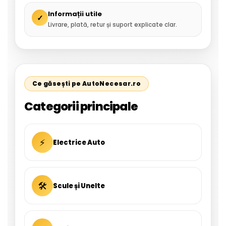
Informații utile
✓
Livrare, plată, retur și suport explicate clar.
Ce găsești pe AutoNecesar.ro
Categorii principale
⚡
Electrice Auto
🛠
Scule și Unelte