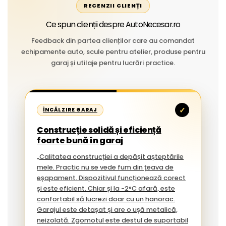
RECENZII CLIENȚI
Ce spun clienții despre AutoNecesar.ro
Feedback din partea clienților care au comandat
echipamente auto, scule pentru atelier, produse pentru
garaj și utilaje pentru lucrări practice.
✓
ÎNCĂLZIRE GARAJ
Construcție solidă și eficiență
foarte bună în garaj
„Calitatea construcției a depășit așteptările
mele. Practic nu se vede fum din țeava de
eșapament. Dispozitivul funcționează corect
și este eficient. Chiar și la -2°C afară, este
confortabil să lucrezi doar cu un hanorac.
Garajul este detașat și are o ușă metalică,
neizolată. Zgomotul este destul de suportabil