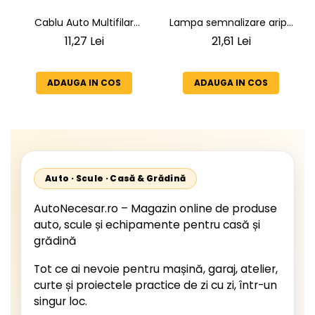
Lampa semnalizare aripa
Cablu Auto Multifilar
VW LT 2 05.1996-12.2005 ;
7x1,5mm² - Rezistent și
21,61 Lei
11,27 Lei
Mercedes Sprinter 1995-
Flexibil pentru Remorci 12V-
2002, 512D-814 DA; Actros
24V
1996-2002; Unimog 1949-;
ADAUGA IN COS
ADAUGA IN COS
Neoplan Euroliner,
Starliner,Centroliner,
Cityliner;
Auto · Scule · Casă & Grădină
AutoNecesar.ro – Magazin online de produse
auto, scule și echipamente pentru casă și
grădină
Tot ce ai nevoie pentru mașină, garaj, atelier,
curte și proiectele practice de zi cu zi, într-un
singur loc.