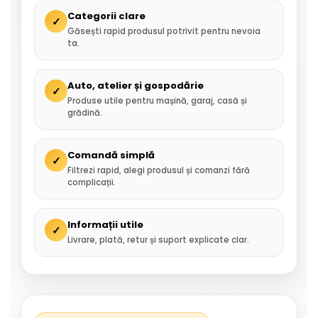
Categorii clare
✓
Găsești rapid produsul potrivit pentru nevoia
ta.
Auto, atelier și gospodărie
✓
Produse utile pentru mașină, garaj, casă și
grădină.
Comandă simplă
✓
Filtrezi rapid, alegi produsul și comanzi fără
complicații.
Informații utile
✓
Livrare, plată, retur și suport explicate clar.