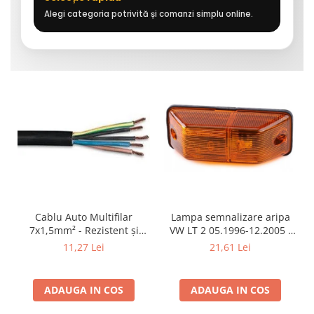
Alegi categoria potrivită și comanzi simplu online.
Cablu Auto Multifilar
Lampa semnalizare aripa
7x1,5mm² - Rezistent și
VW LT 2 05.1996-12.2005 ;
Flexibil pentru Remorci 12V-
Mercedes Sprinter 1995-
11,27 Lei
21,61 Lei
24V
2002, 512D-814 DA; Actros
1996-2002; Unimog 1949-;
Neoplan Euroliner,
ADAUGA IN COS
ADAUGA IN COS
Starliner,Centroliner,
Cityliner;