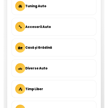
🚘
Tuning Auto
🔧
Accesorii Auto
🏡
Casă și Grădină
🚗
Diverse Auto
⛺
Timp Liber