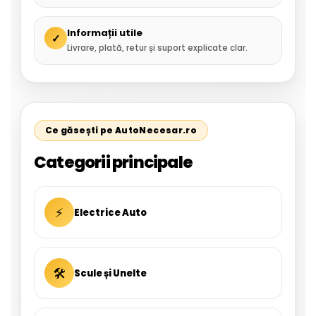
Informații utile
✓
Livrare, plată, retur și suport explicate clar.
Ce găsești pe AutoNecesar.ro
Categorii principale
⚡
Electrice Auto
🛠
Scule și Unelte