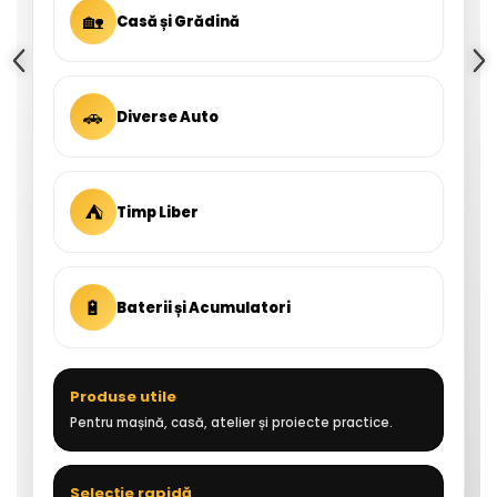
🏡
Casă și Grădină
🚗
Diverse Auto
⛺
Timp Liber
🔋
Baterii și Acumulatori
Produse utile
Pentru mașină, casă, atelier și proiecte practice.
Selecție rapidă