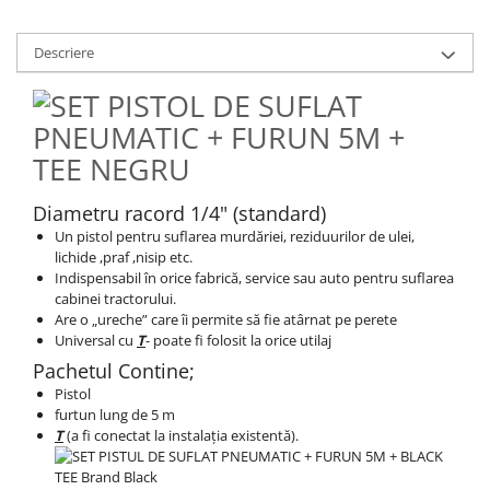
Descriere
Diametru racord 1/4" (standard)
Un pistol pentru suflarea murdăriei, reziduurilor de ulei,
lichide ,praf ,nisip etc.
Indispensabil în orice fabrică, service sau auto pentru suflarea
cabinei tractorului.
Are o „ureche” care îi permite să fie atârnat pe perete
Universal cu
T
- poate fi folosit la orice utilaj
Pachetul Contine;
Pistol
furtun lung de 5 m
T
(a fi conectat la instalația existentă).