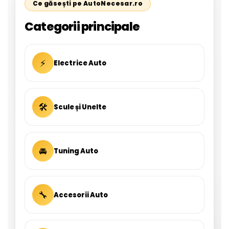
Ce găsești pe AutoNecesar.ro
Categorii principale
⚡
Electrice Auto
🛠
Scule și Unelte
🚘
Tuning Auto
🔧
Accesorii Auto