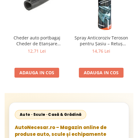
Cheder auto portbagaj
Spray Anticoroziv Teroson
Cheder de Etanșare
pentru Șasiu – Retuș
Profesional din Cauciuc -
Defecte, Revopsibil Durabil
12,71 Lei
14,76 Lei
Rezistent la Apă și
Compatibil PVC negru 650
Temperaturi Înalte, Multi-
ml
Aplicații Vânzare la Metru
ADAUGA IN COS
ADAUGA IN COS
Liniar
Auto · Scule · Casă & Grădină
AutoNecesar.ro – Magazin online de
produse auto, scule și echipamente