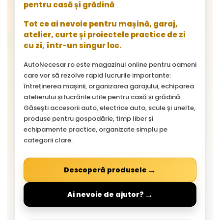
pentru casă și grădină
Tot ce ai nevoie pentru mașină, garaj,
atelier, curte și proiectele practice de zi
cu zi, într-un singur loc.
AutoNecesar.ro este magazinul online pentru oameni
care vor să rezolve rapid lucrurile importante:
întreținerea mașinii, organizarea garajului, echiparea
atelierului și lucrările utile pentru casă și grădină.
Găsești accesorii auto, electrice auto, scule și unelte,
produse pentru gospodărie, timp liber și
echipamente practice, organizate simplu pe
categorii clare.
→
Descoperă produsele
→
Ai nevoie de ajutor?