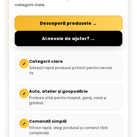
categorii clare.
→
Descoperă produsele
→
Ai nevoie de ajutor?
Categorii clare
✓
Găsești rapid produsul potrivit pentru nevoia
ta.
Auto, atelier și gospodărie
✓
Produse utile pentru mașină, garaj, casă și
grădină.
Comandă simplă
✓
Filtrezi rapid, alegi produsul și comanzi fără
complicații.