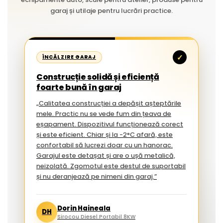
garaj și utilaje pentru lucrări practice.
✓
ÎNCĂLZIRE GARAJ
Construcție solidă și eficiență
foarte bună în garaj
„Calitatea construcției a depășit așteptările
mele. Practic nu se vede fum din țeava de
eșapament. Dispozitivul funcționează corect
și este eficient. Chiar și la -2°C afară, este
confortabil să lucrezi doar cu un hanorac.
Garajul este detașat și are o ușă metalică,
neizolată. Zgomotul este destul de suportabil
și nu deranjează pe nimeni din garaj.”
Dorin Haineala
DH
Sirocou Diesel Portabil 8KW