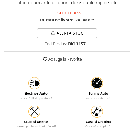
cabina, cum ar fi furtunuri, duze, cuple rapide, etc.
Protectia muncii
STOC EPUIZAT
Scule Pneumatice
Durata de livrare:
24 - 48 ore
Slefuitoare
ALERTA STOC
Suport auto
Cod Produs:
BK13157
Suport motocicleta
Surubelnite
Adauga la Favorite
Tunuri de caldura si aeroteme
Utilaje constructie
Electrice Auto
Tuning Auto
peste 400 de produse!
accesorii de top!
Scule si Unelte
Casa si Gradina
pentru pasionații adevărați!
O gamă completă!