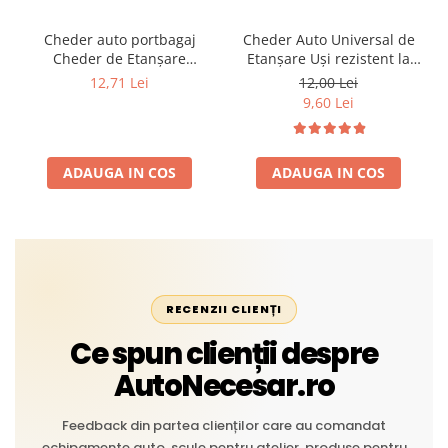
Cheder auto portbagaj
Cheder Auto Universal de
Cheder de Etanșare
Etanșare Uși rezistent la
Profesional din Cauciuc -
intemperii, raze UV,
12,71 Lei
12,00 Lei
Rezistent la Apă și
îmbătrânire și temperaturi
9,60 Lei
Temperaturi Înalte, Multi-
extreme
Aplicații Vânzare la Metru
Liniar
ADAUGA IN COS
ADAUGA IN COS
RECENZII CLIENȚI
Ce spun clienții despre
AutoNecesar.ro
Feedback din partea clienților care au comandat
echipamente auto, scule pentru atelier, produse pentru