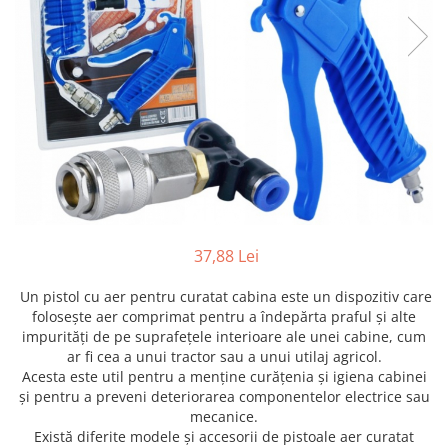
Furtune de gradina
compresoare
Mixere
Cricuri Auto Hidraulice
Pneumatice si Trapezoidale
Motocositoare si Motosape
Cricuri hidraulice
Nivela laser
Cricuri pneumatice
Pistol de vopsit
Cricuri trapezoidale
Pompe
Feon Electric
Rotopercutoare si bormasini
Generatoare curent
Taiat gresie si faianta
Gresoare
Uz intern
37,88 Lei
Macarale și vinciuri
Ventilatoare radiatoare
Masini de gaurit si Insurubat
Un pistol cu aer pentru curatat cabina este un dispozitiv care
umidificatoare
folosește aer comprimat pentru a îndepărta praful și alte
Motoare electrice
impurități de pe suprafețele interioare ale unei cabine, cum
Pistol de Lipit
ar fi cea a unui tractor sau a unui utilaj agricol.
Acesta este util pentru a menține curățenia și igiena cabinei
Polizoare
și pentru a preveni deteriorarea componentelor electrice sau
Pompe Combustibil
mecanice.
Există diferite modele și accesorii de pistoale aer curatat
Prelungitoare