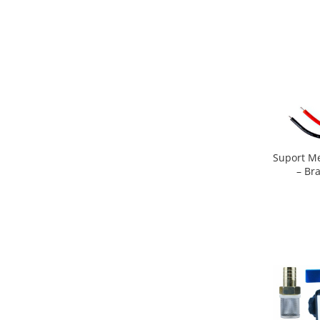
Suport Me
– Bra