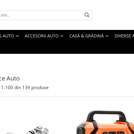
G AUTO
ACCESORII AUTO
CASĂ & GRĂDINĂ
DIVERSE 
ice Auto
1-
100
din
139
produse