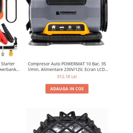
Compresor Auto POWERMAT 10 Bar, 35
 Starter
l/min, Alimentare 230V/12V, Ecran LCD,
owerbank +
Lanternă LED
312,18 Lei
ADAUGA IN COS