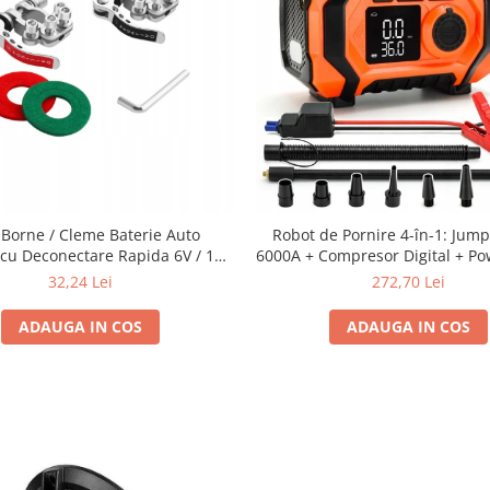
 Borne / Cleme Baterie Auto
Robot de Pornire 4-în-1: Jump
cu Deconectare Rapida 6V / 12V
6000A + Compresor Digital + P
zitiv + Negativ) cu Multipunct de
Lanternă LED SN6014
32,24 Lei
272,70 Lei
Conectare
ADAUGA IN COS
ADAUGA IN COS