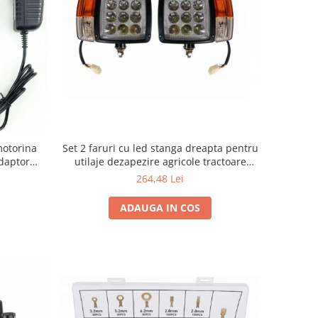
motorina
Set 2 faruri cu led stanga dreapta pentru
daptor
utilaje dezapezire agricole tractoare
30V
buldo 12 V
264,48 Lei
ADAUGA IN COS