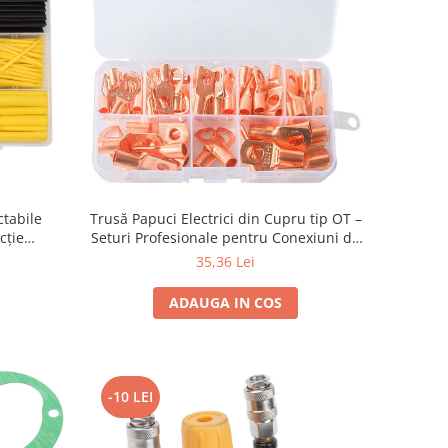
ctabile
Trusă Papuci Electrici din Cupru tip OT –
cție
Seturi Profesionale pentru Conexiuni de
Putere
35,36 Lei
ADAUGA IN COS
-10 LEI