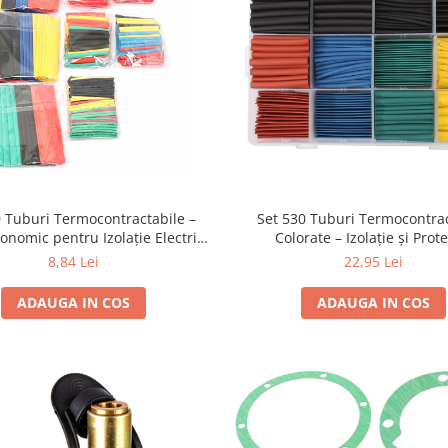
0 Tuburi Termocontractabile –
Set 530 Tuburi Termocontra
onomic pentru Izolație Electrică
Colorate – Izolație și Prote
(Cod: 10732)
Profesională
8,84 Lei
22,95 Lei
ADAUGA IN COS
ADAUGA IN COS