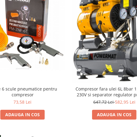
e 6 scule pneumatice pentru
Compresor fara ulei 6L 8bar 
compresor
230V si separator regulator 
silentios 59dB
73,58 Lei
647,72 Lei
582,95 Lei
ADAUGA IN COS
ADAUGA IN COS