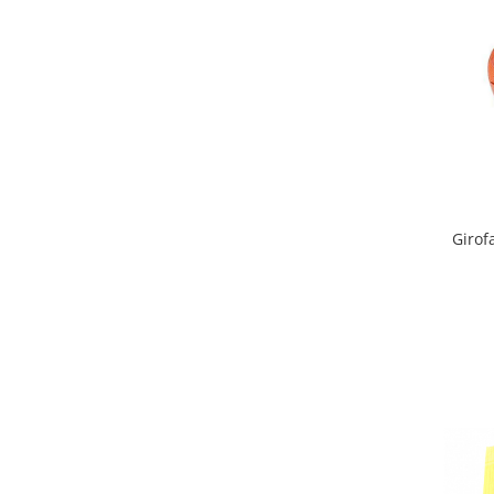
Protectia muncii
Scule Pneumatice
Slefuitoare
Suport auto
Suport motocicleta
Surubelnite
Tunuri de caldura si aeroteme
Girof
Utilaje constructie