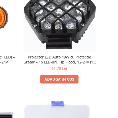
1 LED) –
Proiector LED Auto 48W cu Protecție
V-24V
Grătar – 16 LED-uri, Tip Flood, 12-24V (16
cm)
61,78 Lei
ADAUGA IN COS