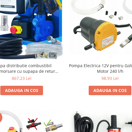
pa distributie combustibil
Pompa Electrica 12V pentru Goli
morsare cu supapa de retur
Motor 240 l/h
: 40l/min inaltime de
867,23 Lei
98,93 Lei
ort - verticala - pana la 15 m
ADAUGA IN COS
ADAUGA IN COS
I