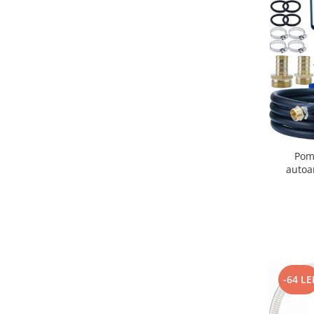
Pom
autoa
automat capacitat e
transp
-64 LE