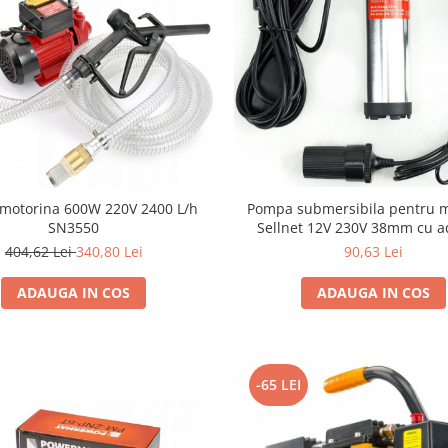
Pompa submersibila pentru 
motorina 600W 220V 2400 L/h
Sellnet 12V 230V 38mm cu a
SN3550
pentru bricheta SN909-2
90,63 Lei
404,62 Lei
340,80 Lei
ADAUGA IN COS
ADAUGA IN COS
-65 LEI