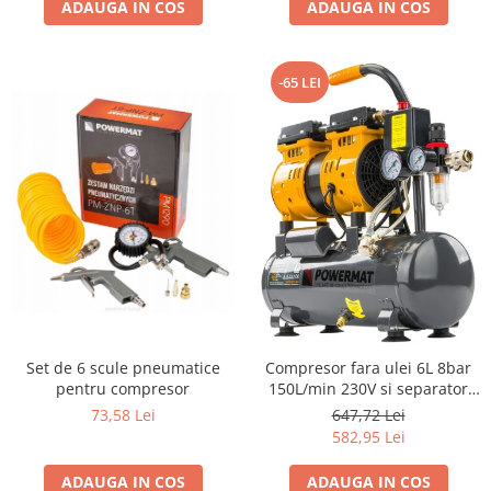
ADAUGA IN COS
ADAUGA IN COS
-65 LEI
Set de 6 scule pneumatice
Compresor fara ulei 6L 8bar
pentru compresor
150L/min 230V si separator
regulator presiune silentios
73,58 Lei
647,72 Lei
59dB
582,95 Lei
ADAUGA IN COS
ADAUGA IN COS