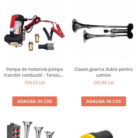
Pompa de motorină-pompa
Claxon,goarna dubla pentru
transfer combustil - Tensiune
camion
220 Volti
334,53 Lei
293,86 Lei
ADAUGA IN COS
ADAUGA IN COS