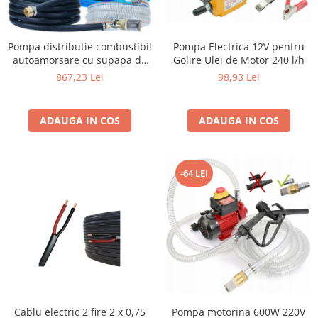
Pompa Electrica 12V pentru
Pompa distributie combustibil
Golire Ulei de Motor 240 l/h
autoamorsare cu supapa de
retur automat capacitat e:
98,93 Lei
867,23 Lei
40l/min inaltime de transport
- verticala - pana la 15 m
ADAUGA IN COS
ADAUGA IN COS
-64 LEI
Cablu electric 2 fire 2 x 0,75
Pompa motorina 600W 220V