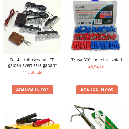
Set 4 stroboscoape LED
Trusa 300 conectori izolati
galben avertizare gabarit
48,54 Lei
115,36 Lei
ADAUGA IN COS
ADAUGA IN COS