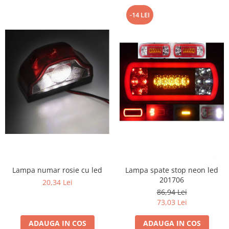
-14 LEI
Lampa numar rosie cu led
Lampa spate stop neon led
201706
20,34 Lei
86,94 Lei
73,03 Lei
ADAUGA IN COS
ADAUGA IN COS