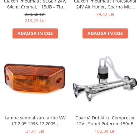
Claxon Pneumatic SEGER 24V,
Claxon Pneumatic Profesional
64cm, Cromat, 115dB – Tip
24V Air Honor, Goarna Mica
Marin/Camion/Rulota
Camion 48W, 135dB, pentru
239,58 Lei
79,42 Lei
Scania, Volvo, DAF, MAN,
213,23 Lei
Mercedes
ADAUGA IN COS
ADAUGA IN COS
Lampa semnalizare aripa VW
Goarnă Dublă cu Compresor
LT 2 05.1996-12.2005 ;
12V - Sunet Puternic 150dB
Mercedes Sprinter 1995-2002,
21,61 Lei
162,34 Lei
512D-814 DA; Actros 1996-