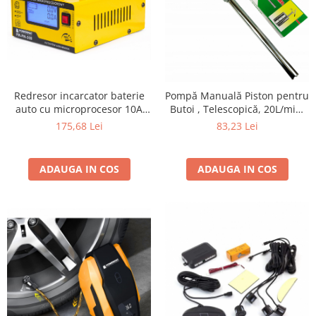
Redresor incarcator baterie
Pompă Manuală Piston pentru
auto cu microprocesor 10A
Butoi , Telescopică, 20L/min,
220V 12-24V
pentru Ulei și Combustibil
175,68 Lei
83,23 Lei
ADAUGA IN COS
ADAUGA IN COS