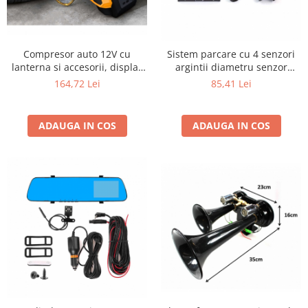
Compresor auto 12V cu
Sistem parcare cu 4 senzori
lanterna si accesorii, display
argintii diametru senzor
de control 8 bar
18.5mm alarma display led
164,72 Lei
85,41 Lei
ADAUGA IN COS
ADAUGA IN COS