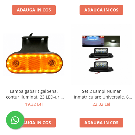
2002; Unimog 1949-; Neoplan
Euroliner,
ADAUGA IN COS
ADAUGA IN COS
Starliner,Centroliner,
Cityliner;
Lampa gabarit galbena,
Set 2 Lampi Numar
contur iluminat, 23 LED-uri,
Inmatriculare Universale, 6
cu suport
LED-uri, 12V-24V, Lumina Alb
19,32 Lei
22,32 Lei
Rece 6000K, Fixare 55mm,
ABS/PC
ADAUGA IN COS
ADAUGA IN COS