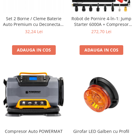
Furtune de gradina
compresoare
Mixere
Cricuri Auto Hidraulice
Pneumatice si Trapezoidale
Set 2 Borne / Cleme Baterie
Robot de Pornire 4-în-1: Jump
Motocositoare si Motosape
Auto Premium cu Deconectare
Starter 6000A + Compresor
Cricuri hidraulice
Nivela laser
Rapida 6V / 12V / 24V (Pozitiv +
Digital + Powerbank +
32,24 Lei
272,70 Lei
Cricuri pneumatice
Negativ) cu Multipunct de
Lanternă LED SN6014
Pistol de vopsit
Conectare
Cricuri trapezoidale
Pompe
Feon Electric
ADAUGA IN COS
ADAUGA IN COS
Rotopercutoare si bormasini
Generatoare curent
Taiat gresie si faianta
Gresoare
Uz intern
Macarale și vinciuri
Ventilatoare radiatoare
Masini de gaurit si Insurubat
umidificatoare
Motoare electrice
Pistol de Lipit
Polizoare
Pompe Combustibil
Compresor Auto POWERMAT
Girofar LED Galben cu Profil
Prelungitoare