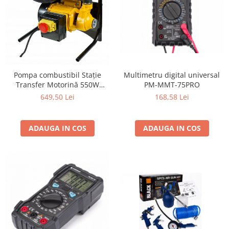
Multimetru digital universal
Pompa combustibil Stație
PM-MMT-75PRO
Transfer Motorină 550W
BLACK, 40L/min, Contor
168,58 Lei
649,50 Lei
Dublu, Pistol Automat
ADAUGA IN COS
ADAUGA IN COS