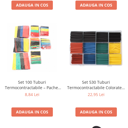
ADAUGA IN COS
ADAUGA IN COS
Set 100 Tuburi
Set 530 Tuburi
Termocontractabile – Pachet
Termocontractabile Colorate –
Economic pentru Izolație
Izolație și Protecție
8,84 Lei
22,95 Lei
Electrică (Cod: 10732)
Profesională
ADAUGA IN COS
ADAUGA IN COS