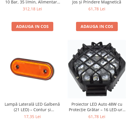
10 Bar, 35 l/min, Alimentare
Jos și Prindere Magnetică
230V/12V, Ecran LCD,
Protectia muncii
312,18 Lei
61,78 Lei
Lanternă LED
Scule Pneumatice
Slefuitoare
ADAUGA IN COS
ADAUGA IN COS
Suport auto
Suport motocicleta
Surubelnite
Tunuri de caldura si aeroteme
Utilaje constructie
Lampă Laterală LED Galbenă
Proiector LED Auto 48W cu
(21 LED) – Contur și
Protecție Grătar – 16 LED-uri,
Semnalizare, 12V-24V
Tip Flood, 12-24V (16 cm)
17,35 Lei
61,78 Lei