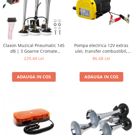
Claxon Muzical Pneumatic 145
Pompa electrica 12V extras
dB | 3 Goarne Cromate
ulei, transfer combustibil,
Premium | 6 Melodii
motorina 60W
229,44 Lei
86,68 Lei
Selectabile
ADAUGA IN COS
ADAUGA IN COS