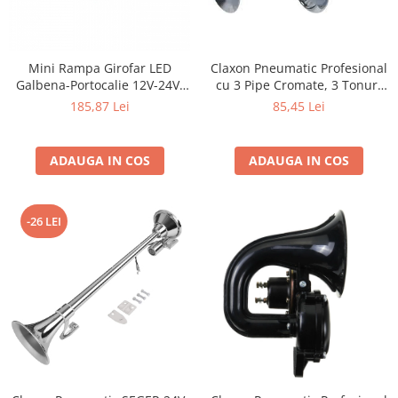
Claxon Pneumatic Profesional
Mini Rampa Girofar LED
cu 3 Pipe Cromate, 3 Tonuri
Galbena-Portocalie 12V-24V,
Muzicale, 12V/24V, 150dB,
20 LED-uri, Prindere
85,45 Lei
185,87 Lei
Lungimi 17/23/29 cm
Magnetica si Fixa
ADAUGA IN COS
ADAUGA IN COS
-26 LEI