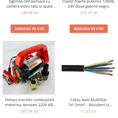
Claxon foarte puternic 130dB,
Oglinda retrovizoare cu
24V doua goarne negru
camera video fata si spate
1080p
223,14 Lei
148,58 Lei
ADAUGA IN COS
ADAUGA IN COS
Pompa transfer combustibil
Cablu Auto Multifilar
motorina, kerosen 220V 40l/
7x1,5mm² - Rezistent și
min
Flexibil pentru Remorci 12V-
307,58 Lei
11,27 Lei
24V