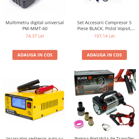
Multimetru digital universal
Set Accesorii Compresor 5
PM-MMT-60
Piese BLACK, Pistol Vopsit,
Umflat, Suflat, Spălat și Furtun
74,37 Lei
107,14 Lei
Spiralat
ADAUGA IN COS
ADAUGA IN COS
Incarcator redresor auto cu
Pompa Portabila de Transfer