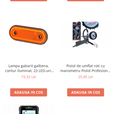
Lampa gabarit galbena,
Pistol de umflat roti cu
contur iluminat, 23 LED-uri,
manometru Pistol Profesional
cu suport
de Umflat Anvelope cu
19,32 Lei
25,45 Lei
Manometru Protejat | 16 Bar /
220 PSI 13150
ADAUGA IN COS
ADAUGA IN COS