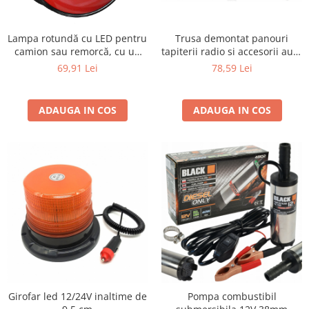
Lampa rotundă cu LED pentru
Trusa demontat panouri
camion sau remorcă, cu un
tapiterii radio si accesorii auto
diametru de 139 mm, 12-24V
43 buc
69,91 Lei
78,59 Lei
5 functii cu semnalizare
dinamica
ADAUGA IN COS
ADAUGA IN COS
Girofar led 12/24V inaltime de
Pompa combustibil