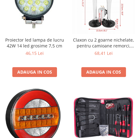
Proiector led lampa de lucru
Claxon cu 2 goarne nichelate,
42W 14 led grosime 7,5 cm
pentru camioane remorci,
semiremorci, autoutilitare,
46,15 Lei
68,41 Lei
universal
ADAUGA IN COS
ADAUGA IN COS