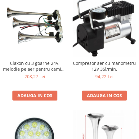
Claxon cu 3 goarne 24V,
Compresor aer cu manometru
melodie pe aer pentru camion
12V 35l/min.
şi TIR
208,27 Lei
94,22 Lei
ADAUGA IN COS
ADAUGA IN COS