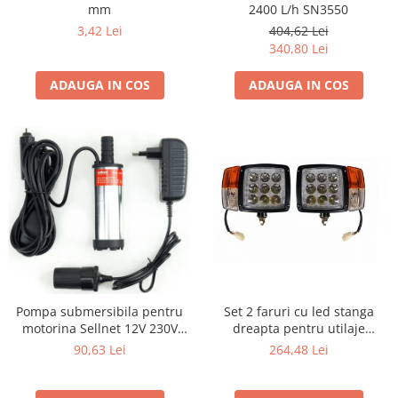
mm
2400 L/h SN3550
3,42 Lei
404,62 Lei
340,80 Lei
ADAUGA IN COS
ADAUGA IN COS
Pompa submersibila pentru
Set 2 faruri cu led stanga
motorina Sellnet 12V 230V
dreapta pentru utilaje
38mm cu adaptor pentru
dezapezire agricole tractoare
90,63 Lei
264,48 Lei
bricheta SN909-230V
buldo 12 V