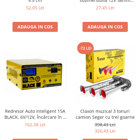
9.5 cm
submersibila 12V 38mm
capacitate 12 l/min
52,05 Lei
27,45 Lei
ADAUGA IN COS
ADAUGA IN COS
-72 LEI
Redresor Auto Inteligent 15A
Claxon muzical 3 tonuri
BLACK, 6V/12V, Încărcare în 8
camion Seger cu trei goarne
Pași, Microprocesor MCU
162,58 Lei
398,43 Lei
326,43 Lei