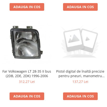
Transport
ADAUGA IN COS
ADAUGA IN COS
Far Volkswagen LT 28-35 II bus
Pistol digital de înaltă precizie
(2DB, 2DE, 2DK) 1996-2006
pentru pneuri, manometru
pentru pneuri pentru
312,27 Lei
137,27 Lei
automobile, manometru,
pompă de aer, pistol gonflabil
ADAUGA IN COS
ADAUGA IN COS