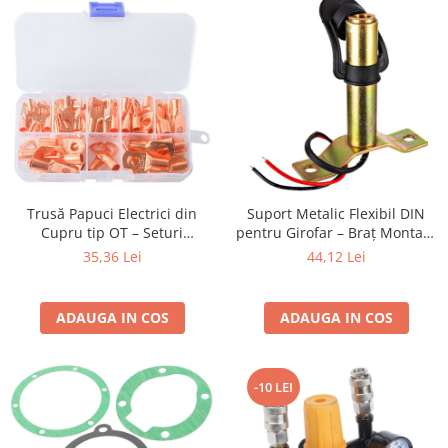
Trusă Papuci Electrici din
Suport Metalic Flexibil DIN
Cupru tip OT – Seturi
pentru Girofar – Braț Montare
Profesionale pentru Conexiuni
Tractor și Utilaje
35,36 Lei
44,12 Lei
de Putere
ADAUGA IN COS
ADAUGA IN COS
-10 LEI