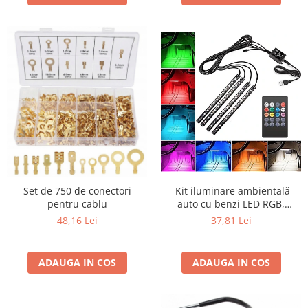
​​​​​​​ Kit iluminare ambientală
Set de 750 de conectori
auto cu benzi LED RGB,
pentru cablu
interior mașină, 4 benzi, 48
37,81 Lei
48,16 Lei
leduri, senzor muzică,
multicolor, 12V, cu
telecomandă
ADAUGA IN COS
ADAUGA IN COS