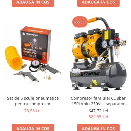
ADAUGA IN COS
ADAUGA IN COS
-65 LEI
Set de 6 scule pneumatice
Compresor fara ulei 6L 8bar
pentru compresor
150L/min 230V si separator
regulator presiune silentios
73,58 Lei
647,72 Lei
59dB
582,95 Lei
ADAUGA IN COS
ADAUGA IN COS