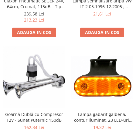
Claxon Pneumatic SEGER 24V,
Lampa semnalizare aripa VW
64cm, Cromat, 115dB – Tip
LT 2 05.1996-12.2005 ;
Marin/Camion/Rulota
Mercedes Sprinter 1995-2002,
239,58 Lei
21,61 Lei
512D-814 DA; Actros 1996-
213,23 Lei
2002; Unimog 1949-; Neoplan
Euroliner,
ADAUGA IN COS
ADAUGA IN COS
Starliner,Centroliner,
Cityliner;
Lampa gabarit galbena,
Goarnă Dublă cu Compresor
contur iluminat, 23 LED-uri,
12V - Sunet Puternic 150dB
cu suport
19,32 Lei
162,34 Lei