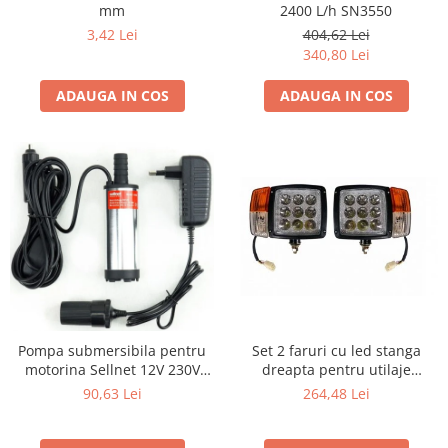
mm
2400 L/h SN3550
3,42 Lei
404,62 Lei
340,80 Lei
ADAUGA IN COS
ADAUGA IN COS
Pompa submersibila pentru
Set 2 faruri cu led stanga
motorina Sellnet 12V 230V
dreapta pentru utilaje
38mm cu adaptor pentru
dezapezire agricole tractoare
90,63 Lei
264,48 Lei
bricheta SN909-230V
buldo 12 V