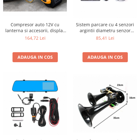
Compresor auto 12V cu
Sistem parcare cu 4 senzori
lanterna si accesorii, display
argintii diametru senzor
de control 8 bar
18.5mm alarma display led
164,72 Lei
85,41 Lei
ADAUGA IN COS
ADAUGA IN COS