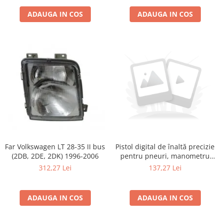
Transport
ADAUGA IN COS
ADAUGA IN COS
Far Volkswagen LT 28-35 II bus
Pistol digital de înaltă precizie
(2DB, 2DE, 2DK) 1996-2006
pentru pneuri, manometru
pentru pneuri pentru
312,27 Lei
137,27 Lei
automobile, manometru,
pompă de aer, pistol gonflabil
ADAUGA IN COS
ADAUGA IN COS