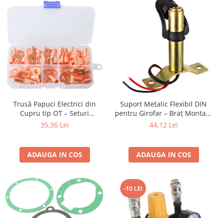
Trusă Papuci Electrici din
Suport Metalic Flexibil DIN
Cupru tip OT – Seturi
pentru Girofar – Braț Montare
Profesionale pentru Conexiuni
Tractor și Utilaje
35,36 Lei
44,12 Lei
de Putere
ADAUGA IN COS
ADAUGA IN COS
-10 LEI