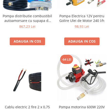
Pompa Electrica 12V pentru
Pompa distributie combustibil
Golire Ulei de Motor 240 l/h
autoamorsare cu supapa de
retur automat capacitat e:
98,93 Lei
867,23 Lei
40l/min inaltime de transport
- verticala - pana la 15 m
ADAUGA IN COS
ADAUGA IN COS
-64 LEI
Cablu electric 2 fire 2 x 0,75
Pompa motorina 600W 220V