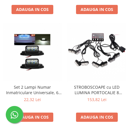
ADAUGA IN COS
ADAUGA IN COS
Set 2 Lampi Numar
STROBOSCOAPE cu LED
Inmatriculare Universale, 6
LUMINA PORTOCALIE 8
LED-uri, 12V-24V, Lumina Alb
proiectoare cu telecomanda
22,32 Lei
153,82 Lei
Rece 6000K, Fixare 55mm,
ABS/PC
ADAUGA IN COS
ADAUGA IN COS