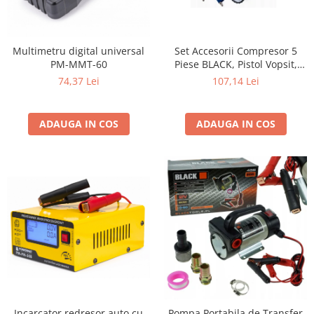
Multimetru digital universal
Set Accesorii Compresor 5
PM-MMT-60
Piese BLACK, Pistol Vopsit,
Umflat, Suflat, Spălat și Furtun
74,37 Lei
107,14 Lei
Spiralat
ADAUGA IN COS
ADAUGA IN COS
Incarcator redresor auto cu
Pompa Portabila de Transfer