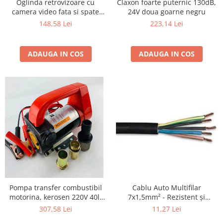
Claxon foarte puternic 130dB,
Oglinda retrovizoare cu
24V doua goarne negru
camera video fata si spate
1080p
223,14 Lei
148,58 Lei
ADAUGA IN COS
ADAUGA IN COS
Pompa transfer combustibil
Cablu Auto Multifilar
motorina, kerosen 220V 40l/
7x1,5mm² - Rezistent și
min
Flexibil pentru Remorci 12V-
307,58 Lei
11,27 Lei
24V