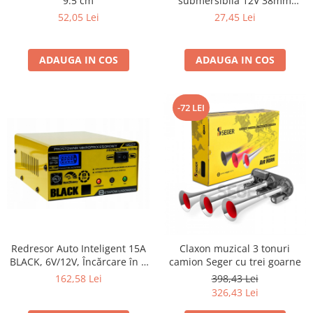
9.5 cm
submersibila 12V 38mm
capacitate 12 l/min
52,05 Lei
27,45 Lei
ADAUGA IN COS
ADAUGA IN COS
-72 LEI
Redresor Auto Inteligent 15A
Claxon muzical 3 tonuri
BLACK, 6V/12V, Încărcare în 8
camion Seger cu trei goarne
Pași, Microprocesor MCU
162,58 Lei
398,43 Lei
326,43 Lei