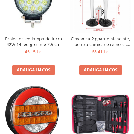
Proiector led lampa de lucru
Claxon cu 2 goarne nichelate,
42W 14 led grosime 7,5 cm
pentru camioane remorci,
semiremorci, autoutilitare,
46,15 Lei
68,41 Lei
universal
ADAUGA IN COS
ADAUGA IN COS