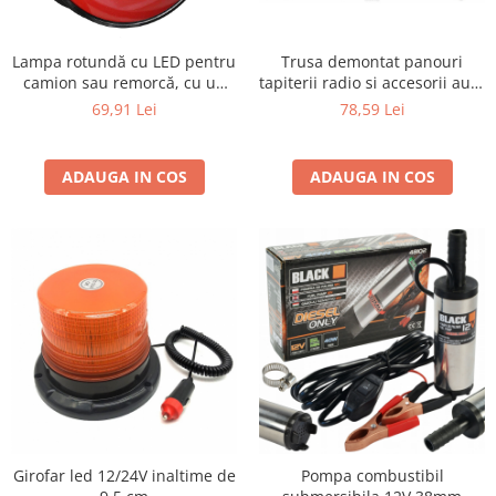
Lampa rotundă cu LED pentru
Trusa demontat panouri
camion sau remorcă, cu un
tapiterii radio si accesorii auto
diametru de 139 mm, 12-24V
43 buc
69,91 Lei
78,59 Lei
5 functii cu semnalizare
dinamica
ADAUGA IN COS
ADAUGA IN COS
Girofar led 12/24V inaltime de
Pompa combustibil