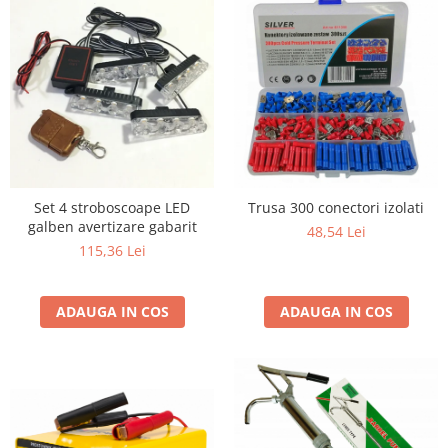
Set 4 stroboscoape LED
Trusa 300 conectori izolati
galben avertizare gabarit
48,54 Lei
115,36 Lei
ADAUGA IN COS
ADAUGA IN COS