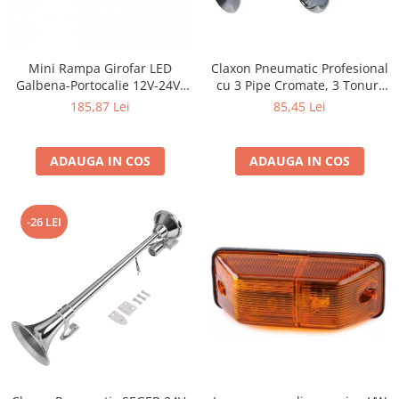
Claxon Pneumatic Profesional
Mini Rampa Girofar LED
cu 3 Pipe Cromate, 3 Tonuri
Galbena-Portocalie 12V-24V,
Muzicale, 12V/24V, 150dB,
20 LED-uri, Prindere
85,45 Lei
185,87 Lei
Lungimi 17/23/29 cm
Magnetica si Fixa
ADAUGA IN COS
ADAUGA IN COS
-26 LEI