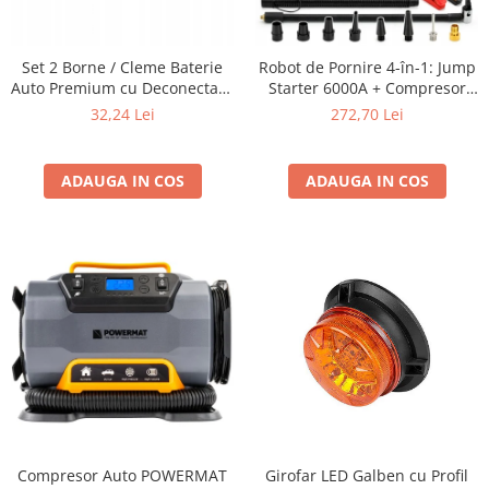
Furtune de gradina
compresoare
Mixere
Cricuri Auto Hidraulice
Pneumatice si Trapezoidale
Set 2 Borne / Cleme Baterie
Robot de Pornire 4-în-1: Jump
Motocositoare si Motosape
Auto Premium cu Deconectare
Starter 6000A + Compresor
Cricuri hidraulice
Nivela laser
Rapida 6V / 12V / 24V (Pozitiv +
Digital + Powerbank +
32,24 Lei
272,70 Lei
Cricuri pneumatice
Negativ) cu Multipunct de
Lanternă LED SN6014
Pistol de vopsit
Conectare
Cricuri trapezoidale
Pompe
Feon Electric
ADAUGA IN COS
ADAUGA IN COS
Rotopercutoare si bormasini
Generatoare curent
Taiat gresie si faianta
Gresoare
Uz intern
Macarale și vinciuri
Ventilatoare radiatoare
Masini de gaurit si Insurubat
umidificatoare
Motoare electrice
Pistol de Lipit
Polizoare
Pompe Combustibil
Compresor Auto POWERMAT
Girofar LED Galben cu Profil
Prelungitoare