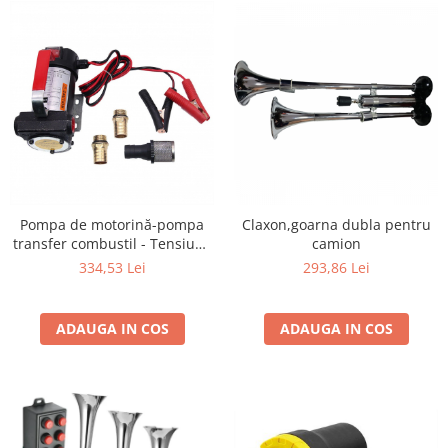
Pompa de motorină-pompa
Claxon,goarna dubla pentru
transfer combustil - Tensiune
camion
220 Volti
334,53 Lei
293,86 Lei
ADAUGA IN COS
ADAUGA IN COS