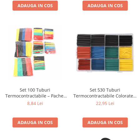
ADAUGA IN COS
ADAUGA IN COS
Set 100 Tuburi
Set 530 Tuburi
Termocontractabile – Pachet
Termocontractabile Colorate –
Economic pentru Izolație
Izolație și Protecție
8,84 Lei
22,95 Lei
Electrică (Cod: 10732)
Profesională
ADAUGA IN COS
ADAUGA IN COS