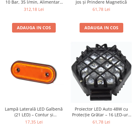
10 Bar, 35 l/min, Alimentare
Jos și Prindere Magnetică
230V/12V, Ecran LCD,
Protectia muncii
312,18 Lei
61,78 Lei
Lanternă LED
Scule Pneumatice
Slefuitoare
ADAUGA IN COS
ADAUGA IN COS
Suport auto
Suport motocicleta
Surubelnite
Tunuri de caldura si aeroteme
Utilaje constructie
Lampă Laterală LED Galbenă
Proiector LED Auto 48W cu
(21 LED) – Contur și
Protecție Grătar – 16 LED-uri,
Semnalizare, 12V-24V
Tip Flood, 12-24V (16 cm)
17,35 Lei
61,78 Lei