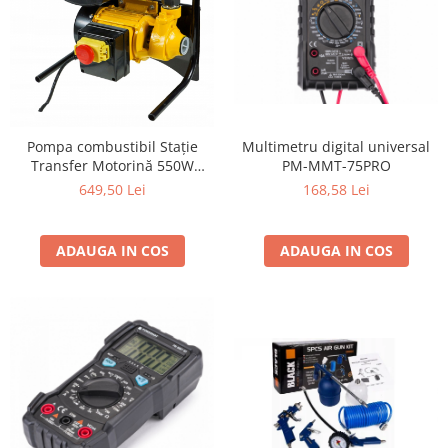
Multimetru digital universal
Pompa combustibil Stație
PM-MMT-75PRO
Transfer Motorină 550W
BLACK, 40L/min, Contor
168,58 Lei
649,50 Lei
Dublu, Pistol Automat
ADAUGA IN COS
ADAUGA IN COS