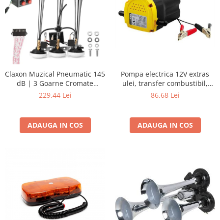
Claxon Muzical Pneumatic 145
Pompa electrica 12V extras
dB | 3 Goarne Cromate
ulei, transfer combustibil,
Premium | 6 Melodii
motorina 60W
229,44 Lei
86,68 Lei
Selectabile
ADAUGA IN COS
ADAUGA IN COS