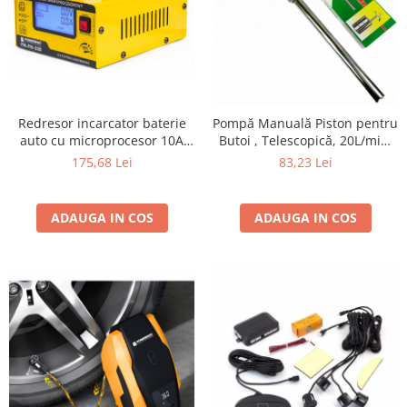
Redresor incarcator baterie
Pompă Manuală Piston pentru
auto cu microprocesor 10A
Butoi , Telescopică, 20L/min,
220V 12-24V
pentru Ulei și Combustibil
175,68 Lei
83,23 Lei
ADAUGA IN COS
ADAUGA IN COS