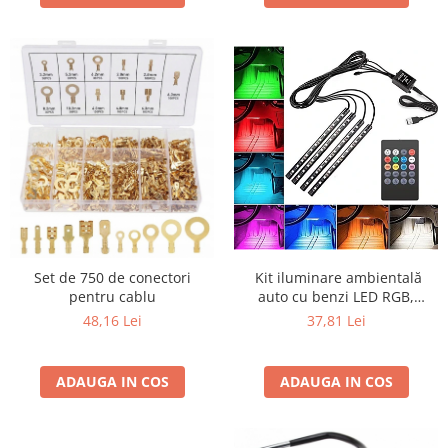
​​​​​​​ Kit iluminare ambientală
Set de 750 de conectori
auto cu benzi LED RGB,
pentru cablu
interior mașină, 4 benzi, 48
37,81 Lei
48,16 Lei
leduri, senzor muzică,
multicolor, 12V, cu
telecomandă
ADAUGA IN COS
ADAUGA IN COS