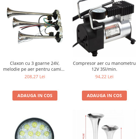
Claxon cu 3 goarne 24V,
Compresor aer cu manometru
melodie pe aer pentru camion
12V 35l/min.
şi TIR
208,27 Lei
94,22 Lei
ADAUGA IN COS
ADAUGA IN COS