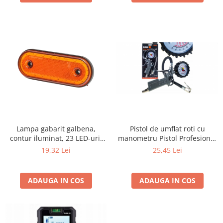
Lampa gabarit galbena,
Pistol de umflat roti cu
contur iluminat, 23 LED-uri,
manometru Pistol Profesional
cu suport
de Umflat Anvelope cu
19,32 Lei
25,45 Lei
Manometru Protejat | 16 Bar /
220 PSI 13150
ADAUGA IN COS
ADAUGA IN COS