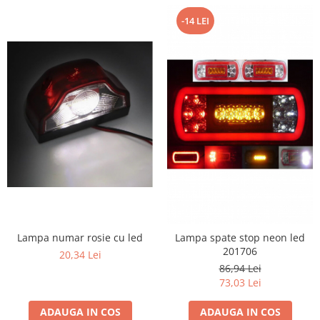
-14 LEI
Lampa numar rosie cu led
Lampa spate stop neon led
201706
20,34 Lei
86,94 Lei
73,03 Lei
ADAUGA IN COS
ADAUGA IN COS