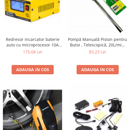
Redresor incarcator baterie
Pompă Manuală Piston pentru
auto cu microprocesor 10A
Butoi , Telescopică, 20L/min,
220V 12-24V
pentru Ulei și Combustibil
175,68 Lei
83,23 Lei
ADAUGA IN COS
ADAUGA IN COS