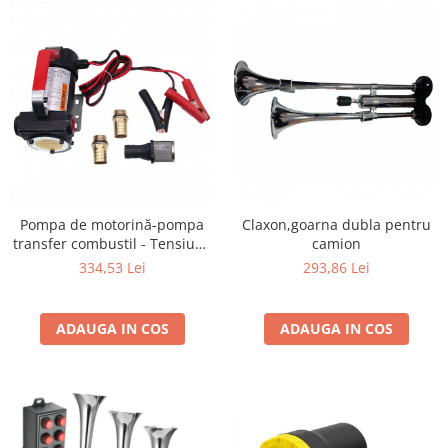
Pompa de motorină-pompa
Claxon,goarna dubla pentru
transfer combustil - Tensiune
camion
220 Volti
334,53 Lei
293,86 Lei
ADAUGA IN COS
ADAUGA IN COS