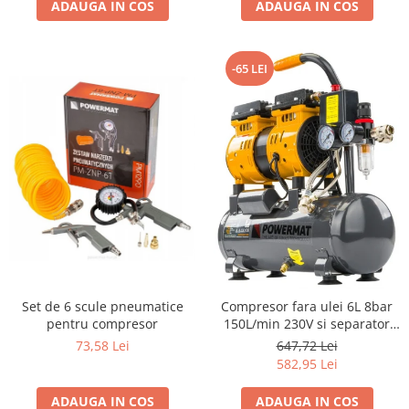
ADAUGA IN COS
ADAUGA IN COS
-65 LEI
Set de 6 scule pneumatice
Compresor fara ulei 6L 8bar
pentru compresor
150L/min 230V si separator
regulator presiune silentios
73,58 Lei
647,72 Lei
59dB
582,95 Lei
ADAUGA IN COS
ADAUGA IN COS