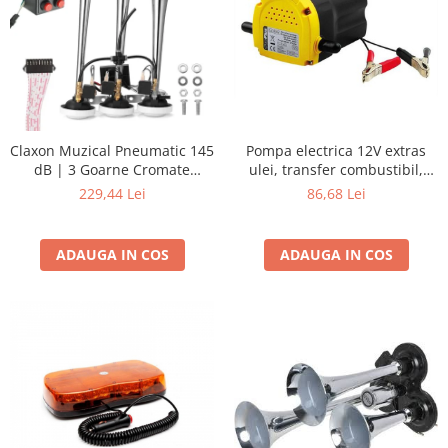
Claxon Muzical Pneumatic 145
Pompa electrica 12V extras
dB | 3 Goarne Cromate
ulei, transfer combustibil,
Premium | 6 Melodii
motorina 60W
229,44 Lei
86,68 Lei
Selectabile
ADAUGA IN COS
ADAUGA IN COS