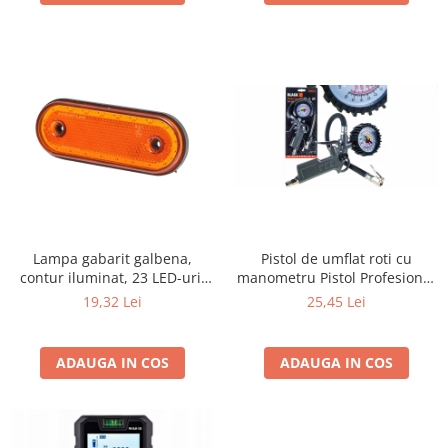
Lampa gabarit galbena,
Pistol de umflat roti cu
contur iluminat, 23 LED-uri,
manometru Pistol Profesional
cu suport
de Umflat Anvelope cu
19,32 Lei
25,45 Lei
Manometru Protejat | 16 Bar /
220 PSI 13150
ADAUGA IN COS
ADAUGA IN COS