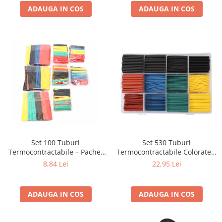
ADAUGA IN COS
ADAUGA IN COS
Set 100 Tuburi
Set 530 Tuburi
Termocontractabile – Pachet
Termocontractabile Colorate –
Economic pentru Izolație
Izolație și Protecție
8,84 Lei
22,95 Lei
Electrică (Cod: 10732)
Profesională
ADAUGA IN COS
ADAUGA IN COS