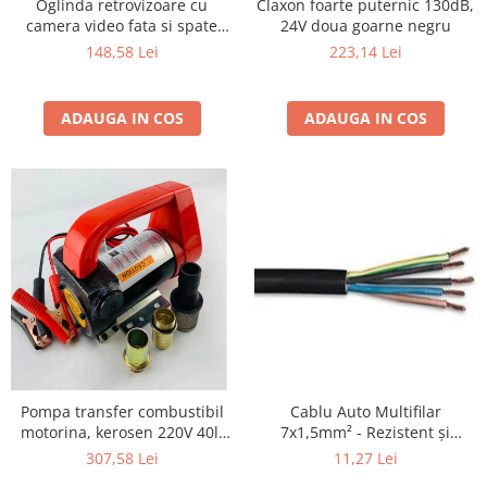
Claxon foarte puternic 130dB,
Oglinda retrovizoare cu
24V doua goarne negru
camera video fata si spate
1080p
223,14 Lei
148,58 Lei
ADAUGA IN COS
ADAUGA IN COS
Pompa transfer combustibil
Cablu Auto Multifilar
motorina, kerosen 220V 40l/
7x1,5mm² - Rezistent și
min
Flexibil pentru Remorci 12V-
307,58 Lei
11,27 Lei
24V