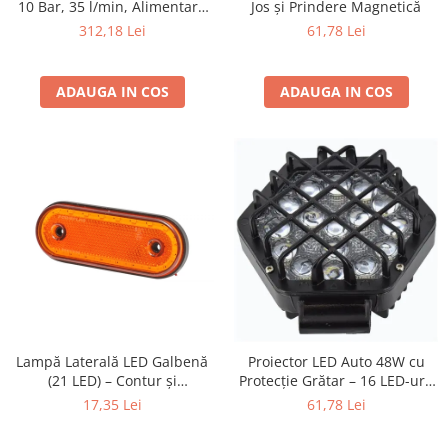
10 Bar, 35 l/min, Alimentare
Jos și Prindere Magnetică
230V/12V, Ecran LCD,
Protectia muncii
312,18 Lei
61,78 Lei
Lanternă LED
Scule Pneumatice
Slefuitoare
ADAUGA IN COS
ADAUGA IN COS
Suport auto
Suport motocicleta
Surubelnite
Tunuri de caldura si aeroteme
Utilaje constructie
Lampă Laterală LED Galbenă
Proiector LED Auto 48W cu
(21 LED) – Contur și
Protecție Grătar – 16 LED-uri,
Semnalizare, 12V-24V
Tip Flood, 12-24V (16 cm)
17,35 Lei
61,78 Lei