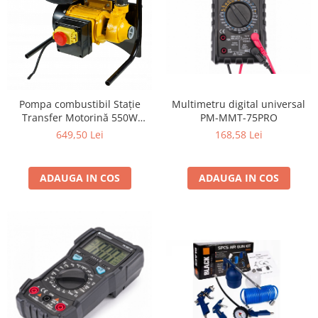
Multimetru digital universal
Pompa combustibil Stație
PM-MMT-75PRO
Transfer Motorină 550W
BLACK, 40L/min, Contor
168,58 Lei
649,50 Lei
Dublu, Pistol Automat
ADAUGA IN COS
ADAUGA IN COS