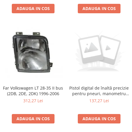
Transport
ADAUGA IN COS
ADAUGA IN COS
Far Volkswagen LT 28-35 II bus
Pistol digital de înaltă precizie
(2DB, 2DE, 2DK) 1996-2006
pentru pneuri, manometru
pentru pneuri pentru
312,27 Lei
137,27 Lei
automobile, manometru,
pompă de aer, pistol gonflabil
ADAUGA IN COS
ADAUGA IN COS