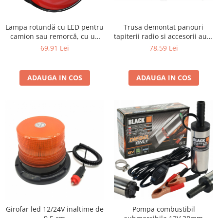
Lampa rotundă cu LED pentru
Trusa demontat panouri
camion sau remorcă, cu un
tapiterii radio si accesorii auto
diametru de 139 mm, 12-24V
43 buc
69,91 Lei
78,59 Lei
5 functii cu semnalizare
dinamica
ADAUGA IN COS
ADAUGA IN COS
Girofar led 12/24V inaltime de
Pompa combustibil