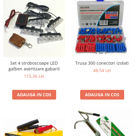
Set 4 stroboscoape LED
Trusa 300 conectori izolati
galben avertizare gabarit
48,54 Lei
115,36 Lei
ADAUGA IN COS
ADAUGA IN COS