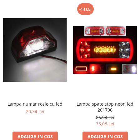
-14 LEI
Lampa numar rosie cu led
Lampa spate stop neon led
201706
20,34 Lei
86,94 Lei
73,03 Lei
ADAUGA IN COS
ADAUGA IN COS