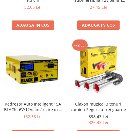
9.5 cm
submersibila 12V 38mm
capacitate 12 l/min
52,05 Lei
27,45 Lei
ADAUGA IN COS
ADAUGA IN COS
-72 LEI
Redresor Auto Inteligent 15A
Claxon muzical 3 tonuri
BLACK, 6V/12V, Încărcare în 8
camion Seger cu trei goarne
Pași, Microprocesor MCU
162,58 Lei
398,43 Lei
326,43 Lei