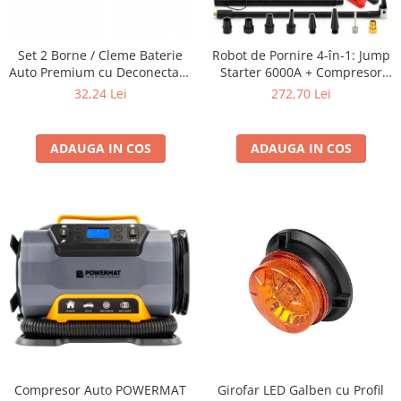
Furtune de gradina
compresoare
Mixere
Cricuri Auto Hidraulice
Pneumatice si Trapezoidale
Set 2 Borne / Cleme Baterie
Robot de Pornire 4-în-1: Jump
Motocositoare si Motosape
Auto Premium cu Deconectare
Starter 6000A + Compresor
Cricuri hidraulice
Nivela laser
Rapida 6V / 12V / 24V (Pozitiv +
Digital + Powerbank +
32,24 Lei
272,70 Lei
Cricuri pneumatice
Negativ) cu Multipunct de
Lanternă LED SN6014
Pistol de vopsit
Conectare
Cricuri trapezoidale
Pompe
Feon Electric
ADAUGA IN COS
ADAUGA IN COS
Rotopercutoare si bormasini
Generatoare curent
Taiat gresie si faianta
Gresoare
Uz intern
Macarale și vinciuri
Ventilatoare radiatoare
Masini de gaurit si Insurubat
umidificatoare
Motoare electrice
Pistol de Lipit
Polizoare
Pompe Combustibil
Compresor Auto POWERMAT
Girofar LED Galben cu Profil
Prelungitoare