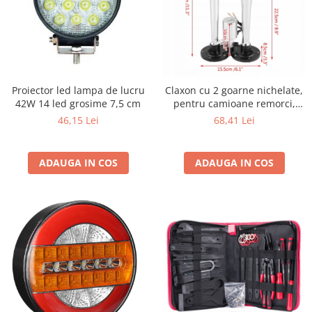
Proiector led lampa de lucru
Claxon cu 2 goarne nichelate,
42W 14 led grosime 7,5 cm
pentru camioane remorci,
semiremorci, autoutilitare,
46,15 Lei
68,41 Lei
universal
ADAUGA IN COS
ADAUGA IN COS