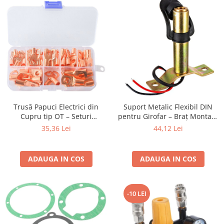
Trusă Papuci Electrici din
Suport Metalic Flexibil DIN
Cupru tip OT – Seturi
pentru Girofar – Braț Montare
Profesionale pentru Conexiuni
Tractor și Utilaje
35,36 Lei
44,12 Lei
de Putere
ADAUGA IN COS
ADAUGA IN COS
-10 LEI