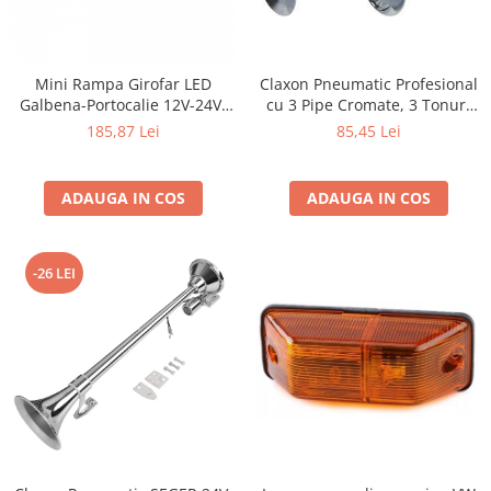
Claxon Pneumatic Profesional
Mini Rampa Girofar LED
cu 3 Pipe Cromate, 3 Tonuri
Galbena-Portocalie 12V-24V,
Muzicale, 12V/24V, 150dB,
20 LED-uri, Prindere
85,45 Lei
185,87 Lei
Lungimi 17/23/29 cm
Magnetica si Fixa
ADAUGA IN COS
ADAUGA IN COS
-26 LEI