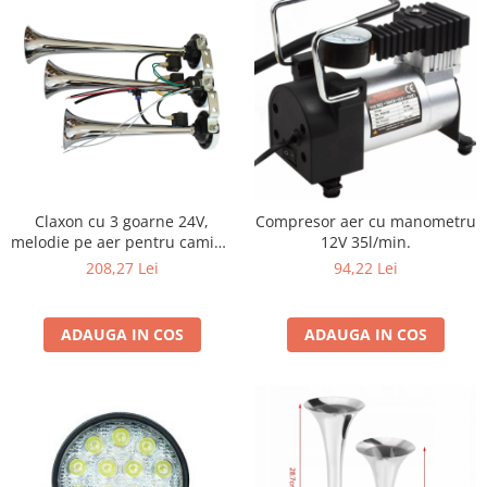
Claxon cu 3 goarne 24V,
Compresor aer cu manometru
melodie pe aer pentru camion
12V 35l/min.
şi TIR
208,27 Lei
94,22 Lei
ADAUGA IN COS
ADAUGA IN COS