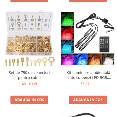
​​​​​​​ Kit iluminare ambientală
Set de 750 de conectori
auto cu benzi LED RGB,
pentru cablu
interior mașină, 4 benzi, 48
37,81 Lei
48,16 Lei
leduri, senzor muzică,
multicolor, 12V, cu
telecomandă
ADAUGA IN COS
ADAUGA IN COS