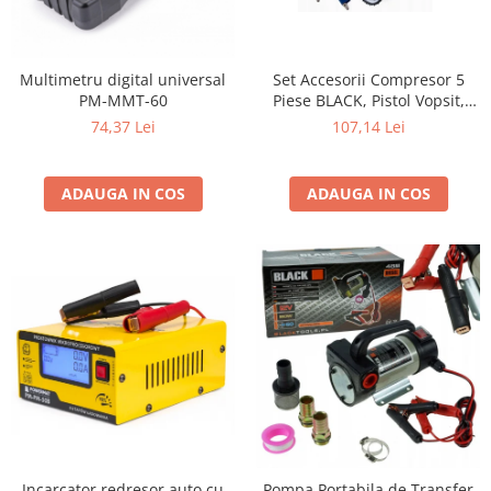
Multimetru digital universal
Set Accesorii Compresor 5
PM-MMT-60
Piese BLACK, Pistol Vopsit,
Umflat, Suflat, Spălat și Furtun
74,37 Lei
107,14 Lei
Spiralat
ADAUGA IN COS
ADAUGA IN COS
Incarcator redresor auto cu
Pompa Portabila de Transfer