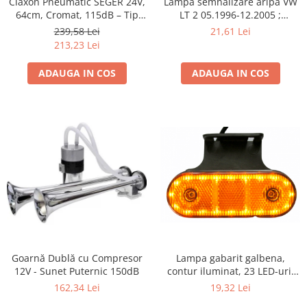
Claxon Pneumatic SEGER 24V,
Lampa semnalizare aripa VW
64cm, Cromat, 115dB – Tip
LT 2 05.1996-12.2005 ;
Marin/Camion/Rulota
Mercedes Sprinter 1995-2002,
239,58 Lei
21,61 Lei
512D-814 DA; Actros 1996-
213,23 Lei
2002; Unimog 1949-; Neoplan
Euroliner,
ADAUGA IN COS
ADAUGA IN COS
Starliner,Centroliner,
Cityliner;
Lampa gabarit galbena,
Goarnă Dublă cu Compresor
contur iluminat, 23 LED-uri,
12V - Sunet Puternic 150dB
cu suport
19,32 Lei
162,34 Lei