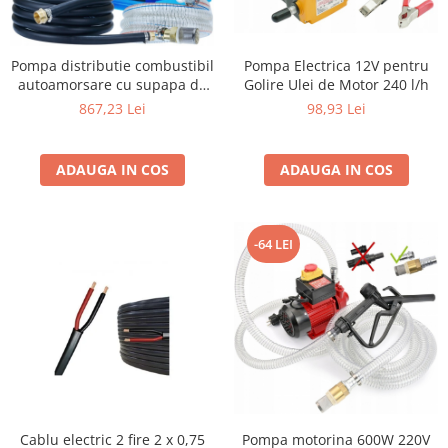
Pompa Electrica 12V pentru
Pompa distributie combustibil
Golire Ulei de Motor 240 l/h
autoamorsare cu supapa de
retur automat capacitat e:
98,93 Lei
867,23 Lei
40l/min inaltime de transport
- verticala - pana la 15 m
ADAUGA IN COS
ADAUGA IN COS
-64 LEI
Cablu electric 2 fire 2 x 0,75
Pompa motorina 600W 220V