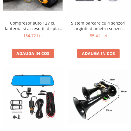
Compresor auto 12V cu
Sistem parcare cu 4 senzori
lanterna si accesorii, display
argintii diametru senzor
de control 8 bar
18.5mm alarma display led
164,72 Lei
85,41 Lei
ADAUGA IN COS
ADAUGA IN COS