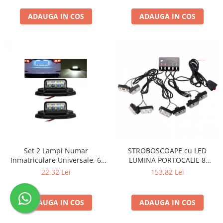
ADAUGA IN COS
ADAUGA IN COS
Set 2 Lampi Numar
STROBOSCOAPE cu LED
Inmatriculare Universale, 6
LUMINA PORTOCALIE 8
LED-uri, 12V-24V, Lumina Alb
proiectoare cu telecomanda
22,32 Lei
153,82 Lei
Rece 6000K, Fixare 55mm,
ABS/PC
ADAUGA IN COS
ADAUGA IN COS