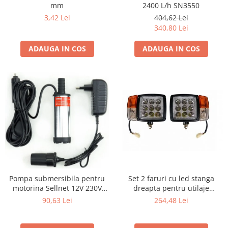
mm
2400 L/h SN3550
3,42 Lei
404,62 Lei
340,80 Lei
ADAUGA IN COS
ADAUGA IN COS
Pompa submersibila pentru
Set 2 faruri cu led stanga
motorina Sellnet 12V 230V
dreapta pentru utilaje
38mm cu adaptor pentru
dezapezire agricole tractoare
90,63 Lei
264,48 Lei
bricheta SN909-230V
buldo 12 V