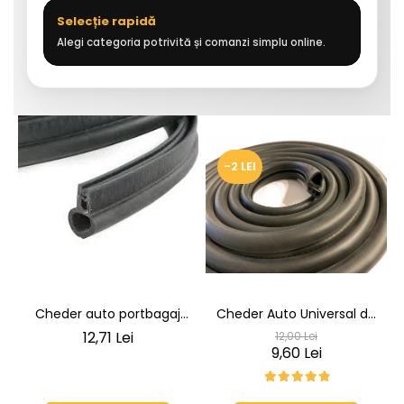
Selecție rapidă
Alegi categoria potrivită și comanzi simplu online.
-2 LEI
Cheder auto portbagaj
Cheder Auto Universal de
Cheder de Etanșare
Etanșare Uși rezistent la
12,71 Lei
12,00 Lei
Profesional din Cauciuc -
intemperii, raze UV,
9,60 Lei
Rezistent la Apă și
îmbătrânire și temperaturi
Temperaturi Înalte, Multi-
extreme