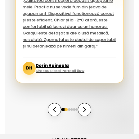
„Calitatea construcției a depășit așteptările
mele. Practic nu se vede fum din țeava de
eșapament. Dispozitivul funcționează corect
și este eficient. Chiar și la -2°C afară, este
confortabil să lucrezi doar cu un hanorac.
Garajul este detașat și are o ușă metalică,
neizolată. Zgomotul este destul de suportabil
și nu deranjează pe nimeni din garaj.”
Dorin Haineala
DH
Sirocou Diesel Portabil 8KW