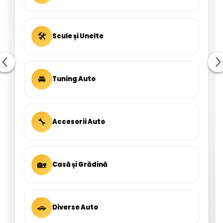
🛠
Scule și Unelte
🚘
Tuning Auto
🔧
Accesorii Auto
🏡
Casă și Grădină
🚗
Diverse Auto