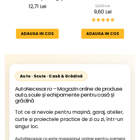
Cheder de Etanșare
Etanșare Uși rezistent la
12,71 Lei
12,00 Lei
Profesional din Cauciuc -
intemperii, raze UV,
9,60 Lei
Rezistent la Apă și
îmbătrânire și temperaturi
Temperaturi Înalte, Multi-
extreme
Aplicații Vânzare la Metru
ADAUGA IN COS
ADAUGA IN COS
Liniar
Auto · Scule · Casă & Grădină
AutoNecesar.ro – Magazin online de produse
auto, scule și echipamente pentru casă și
grădină
Tot ce ai nevoie pentru mașină, garaj, atelier,
curte și proiectele practice de zi cu zi, într-un
singur loc.
AutoNecesar.ro este magazinul online pentru oameni