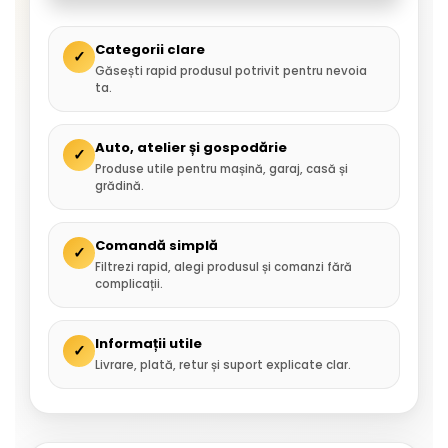
Categorii clare
✓
Găsești rapid produsul potrivit pentru nevoia
ta.
Auto, atelier și gospodărie
✓
Produse utile pentru mașină, garaj, casă și
grădină.
Comandă simplă
✓
Filtrezi rapid, alegi produsul și comanzi fără
complicații.
Informații utile
✓
Livrare, plată, retur și suport explicate clar.