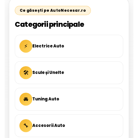
Ce găsești pe AutoNecesar.ro
Categorii principale
⚡
Electrice Auto
🛠
Scule și Unelte
🚘
Tuning Auto
🔧
Accesorii Auto