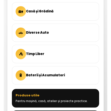
🏡
Casă și Grădină
🚗
Diverse Auto
⛺
Timp Liber
🔋
Baterii și Acumulatori
Produse utile
Pentru mașină, casă, atelier și proiecte practice.