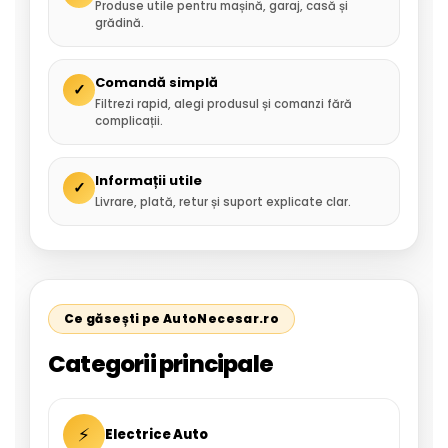
Produse utile pentru mașină, garaj, casă și
grădină.
Comandă simplă
✓
Filtrezi rapid, alegi produsul și comanzi fără
complicații.
Informații utile
✓
Livrare, plată, retur și suport explicate clar.
Ce găsești pe AutoNecesar.ro
Categorii principale
⚡
Electrice Auto