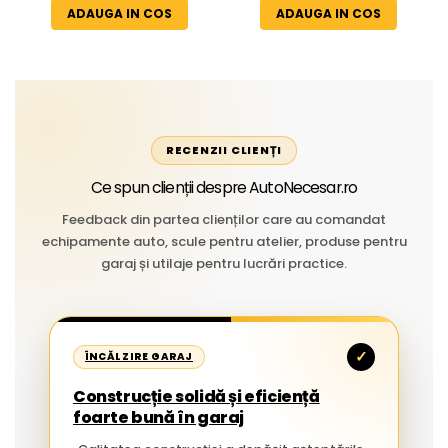
Aplicații Vânzare la Metru
ADAUGA IN COS
ADAUGA IN COS
Liniar
RECENZII CLIENȚI
Ce spun clienții despre AutoNecesar.ro
Feedback din partea clienților care au comandat
echipamente auto, scule pentru atelier, produse pentru
garaj și utilaje pentru lucrări practice.
✓
ÎNCĂLZIRE GARAJ
Construcție solidă și eficiență
foarte bună în garaj