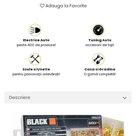
Adauga la Favorite
Protectia muncii
Scule Pneumatice
Slefuitoare
Suport auto
Electrice Auto
Tuning Auto
peste 400 de produse!
accesorii de top!
Suport motocicleta
Surubelnite
Tunuri de caldura si aeroteme
Scule si Unelte
Casa si Gradina
Utilaje constructie
pentru pasionații adevărați!
O gamă completă!
Descriere