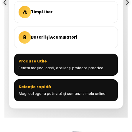
⛺
Timp Liber
🔋
Baterii și Acumulatori
Produse utile
Pentru mașină, casă, atelier și proiecte practice.
Selecție rapidă
Alegi categoria potrivită și comanzi simplu online.