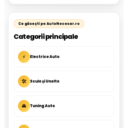
Ce găsești pe AutoNecesar.ro
Categorii principale
⚡
Electrice Auto
🛠
Scule și Unelte
🚘
Tuning Auto