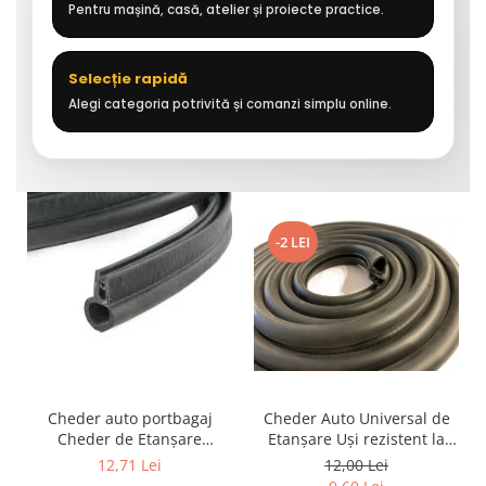
Pentru mașină, casă, atelier și proiecte practice.
Selecție rapidă
Alegi categoria potrivită și comanzi simplu online.
-2 LEI
Cheder auto portbagaj
Cheder Auto Universal de
Cheder de Etanșare
Etanșare Uși rezistent la
Profesional din Cauciuc -
intemperii, raze UV,
12,71 Lei
12,00 Lei
Rezistent la Apă și
îmbătrânire și temperaturi