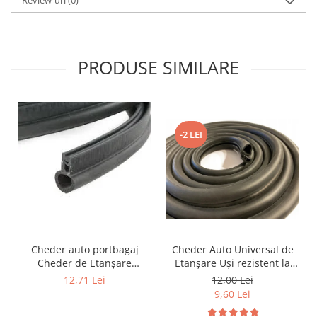
PRODUSE SIMILARE
-2 LEI
Cheder auto portbagaj
Cheder Auto Universal de
Cheder de Etanșare
Etanșare Uși rezistent la
Profesional din Cauciuc -
intemperii, raze UV,
12,71 Lei
12,00 Lei
Rezistent la Apă și
îmbătrânire și temperaturi
9,60 Lei
Temperaturi Înalte, Multi-
extreme
Aplicații Vânzare la Metru