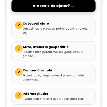
→
Ai nevoie de ajutor?
Categorii clare
✓
Găsești rapid produsul potrivit pentru nevoia
ta.
Auto, atelier și gospodărie
✓
Produse utile pentru mașină, garaj, casă și
grădină.
Comandă simplă
✓
Filtrezi rapid, alegi produsul și comanzi fără
complicații.
Informații utile
✓
Livrare, plată, retur și suport explicate clar.