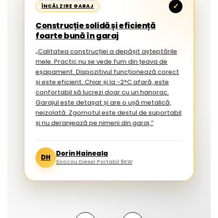
✓
ÎNCĂLZIRE GARAJ
Construcție solidă și eficiență
foarte bună în garaj
„Calitatea construcției a depășit așteptările
mele. Practic nu se vede fum din țeava de
eșapament. Dispozitivul funcționează corect
și este eficient. Chiar și la -2°C afară, este
confortabil să lucrezi doar cu un hanorac.
Garajul este detașat și are o ușă metalică,
neizolată. Zgomotul este destul de suportabil
și nu deranjează pe nimeni din garaj.”
Dorin Haineala
DH
Sirocou Diesel Portabil 8KW