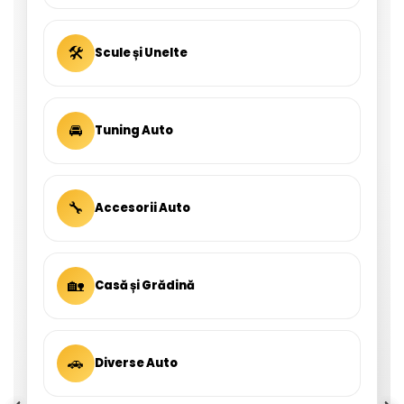
🛠
Scule și Unelte
🚘
Tuning Auto
🔧
Accesorii Auto
🏡
Casă și Grădină
🚗
Diverse Auto