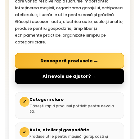
care vor să rezolve rapid lucrurile importante:
întreținerea mașinii, organizarea garajului, echiparea
atelierului și lucrările utile pentru casă și grădină.
Găsești accesorii auto, electrice auto, scule și unelte,
produse pentru gospodărie, timp liber și
echipamente practice, organizate simplu pe
categorii clare.
→
Descoperă produsele
→
Ai nevoie de ajutor?
Categorii clare
✓
Găsești rapid produsul potrivit pentru nevoia
ta.
Auto, atelier și gospodărie
✓
Produse utile pentru mașină, garaj, casă și