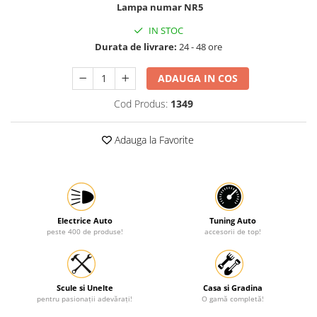
Lampa numar NR5
Protectia muncii
IN STOC
Scule Pneumatice
Durata de livrare:
24 - 48 ore
Slefuitoare
ADAUGA IN COS
Suport auto
Cod Produs:
1349
Suport motocicleta
Surubelnite
Adauga la Favorite
Tunuri de caldura si aeroteme
Utilaje constructie
Electrice Auto
Tuning Auto
peste 400 de produse!
accesorii de top!
Scule si Unelte
Casa si Gradina
pentru pasionații adevărați!
O gamă completă!