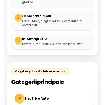
grădină.
Comandă simplă
✓
Filtrezi rapid, alegi produsul și comanzi fără
complicații.
Informații utile
✓
Livrare, plată, retur și suport explicate clar.
Ce găsești pe AutoNecesar.ro
Categorii principale
⚡
Electrice Auto