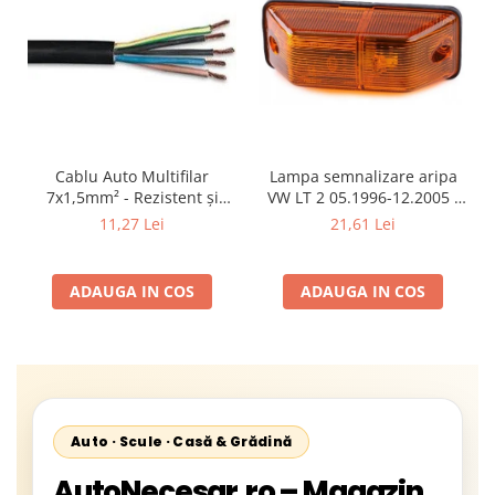
Cablu Auto Multifilar
Lampa semnalizare aripa
7x1,5mm² - Rezistent și
VW LT 2 05.1996-12.2005 ;
Flexibil pentru Remorci 12V-
Mercedes Sprinter 1995-
11,27 Lei
21,61 Lei
24V
2002, 512D-814 DA; Actros
1996-2002; Unimog 1949-;
Neoplan Euroliner,
ADAUGA IN COS
ADAUGA IN COS
Starliner,Centroliner,
Cityliner;
Auto · Scule · Casă & Grădină
AutoNecesar.ro – Magazin