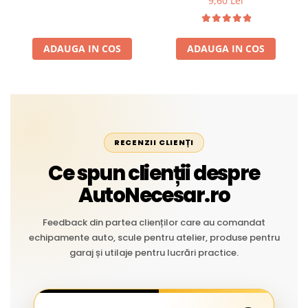
9,60 Lei
Temperaturi Înalte, Multi-
extreme
Aplicații Vânzare la Metru
Liniar
ADAUGA IN COS
ADAUGA IN COS
RECENZII CLIENȚI
Ce spun clienții despre
AutoNecesar.ro
Feedback din partea clienților care au comandat
echipamente auto, scule pentru atelier, produse pentru
garaj și utilaje pentru lucrări practice.