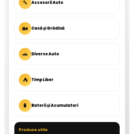
🔧
Accesorii Auto
🏡
Casă și Grădină
🚗
Diverse Auto
⛺
Timp Liber
🔋
Baterii și Acumulatori
Produse utile