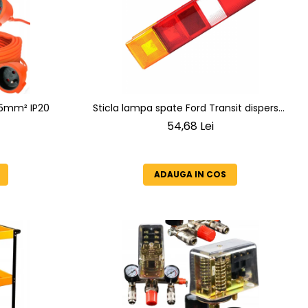
Prelungitor 50m Cablu 3x1.5mm² IP20
Sticla lampa spate Ford Transit dispersor
lampa spate
54,68 Lei
ADAUGA IN COS