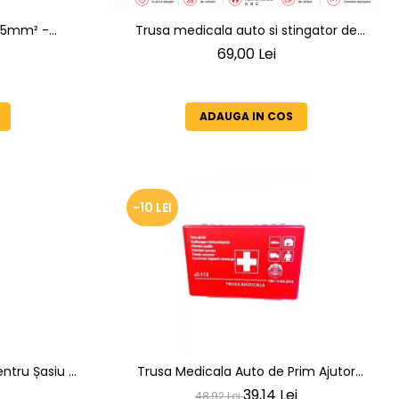
1,5mm² -
Trusa medicala auto si stingator de
orci 12V-
incendiu pentru siguranta rutiera
69,00 Lei
Conform Legislatiei Valabilitate 2031
ADAUGA IN COS
-10 LEI
entru Șasiu –
Trusa Medicala Auto de Prim Ajutor
il
Omologata RAR si DIN, Valabilitate 5 Ani
39,14 Lei
48,92 Lei