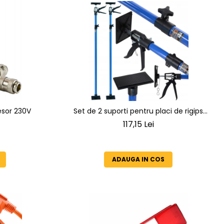
esor 230V
Set de 2 suporti pentru placi de rigips
inaltimea maxima 290cm
117,15 Lei
ADAUGA IN COS