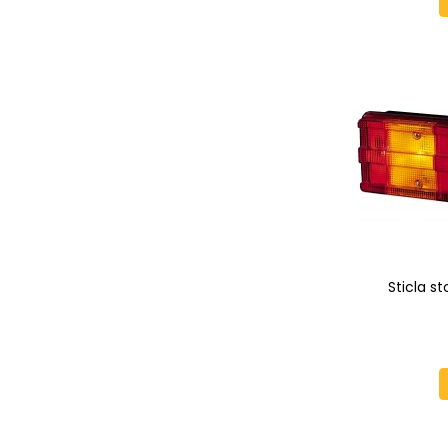
Sticla s
Sprinte