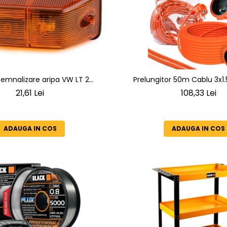
emnalizare aripa VW LT 2
005 ; Mercedes Sprinter 1995-
21,61 Lei
108,33 Lei
D-814 DA; Actros 1996-2002;
1949-; Neoplan Euroliner,
ner,Centroliner, Cityliner;
ADAUGA IN COS
ADAUGA IN COS