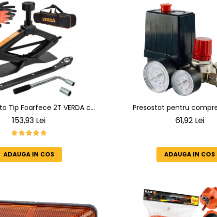
uto Tip Foarfece 2T VERDA cu
Presostat pentru compr
t, Cheie Telescopica Roti 17-
153,93 Lei
61,92 Lei
ungitor, Pad Cauciuc, Manusi
si Husa SN4570
ADAUGA IN COS
ADAUGA IN COS