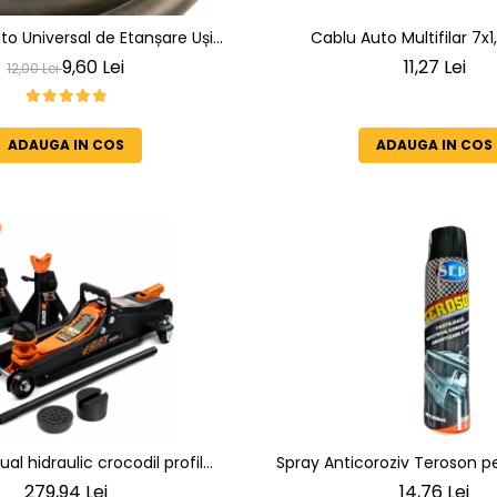
o Universal de Etanșare Uși
Cablu Auto Multifilar 7x
nt la intemperii, raze UV,
Rezistent și Flexibil pentru Rem
9,60 Lei
11,27 Lei
12,00 Lei
ire și temperaturi extreme
24V
ADAUGA IN COS
ADAUGA IN COS
al hidraulic crocodil profil
Spray Anticoroziv Teroson p
.5T, 2 roti pivotante, 80-
Retuș Defecte, Revopsibil Durab
279,94 Lei
14,76 Lei