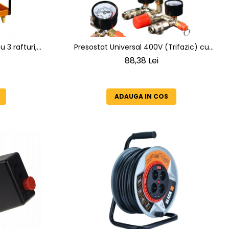
 3 rafturi,
Presostat Universal 400V (Trifazic) cu
u, structura
Reductor si Colector Complet pentru
88,38 Lei
le, 4 Roti (2
Compresor 100L - 500L
ADAUGA IN COS