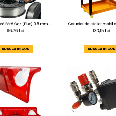
ă Fără Gaz (Flux) 0.8 mm, 5
Carucior de atelier mobil cu
T-GS BLACK, Autoprotejată
capacitate 100 kg, portocali
116,76 Lei
130,15 Lei
din otel, maner si suport scu
Pivotante)
ADAUGA IN COS
ADAUGA IN COS