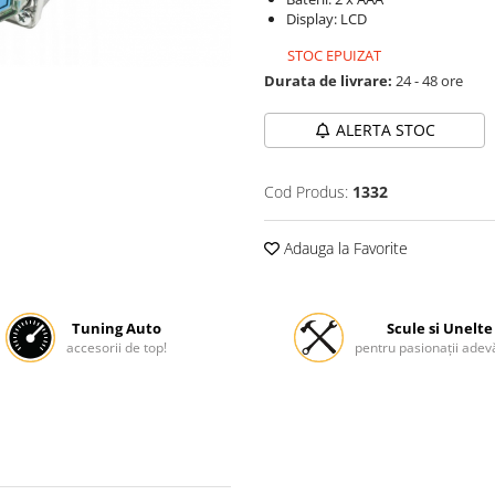
Display: LCD
STOC EPUIZAT
Durata de livrare:
24 - 48 ore
ALERTA STOC
Cod Produs:
1332
Adauga la Favorite
Tuning Auto
Scule si Unelte
accesorii de top!
pentru pasionații adevă