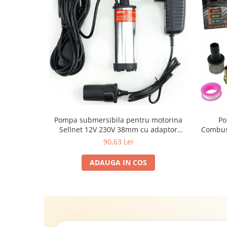
Pompa submersibila pentru motorina
Po
Sellnet 12V 230V 38mm cu adaptor
Combust
pentru bricheta SN909-230V
180W, 
90,63 Lei
(1"),
ADAUGA IN COS