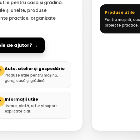
 utile pentru casă și grădină.
ule și unelte, produse
Produse utile
ente practice, organizate
Pentru mașină, casă
proiecte practice.
→
oie de ajutor?
Auto, atelier și gospodărie
✓
Produse utile pentru mașină,
garaj, casă și grădină.
Informații utile
✓
Livrare, plată, retur și suport
explicate clar.