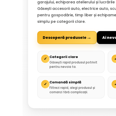
garajului, echiparea atelierului și lucrările
Găsești accesorii auto, electrice auto, sc
pentru gospodărie, timp liber și echipam
simplu pe categorii clare.
→
Descoperă produsele
Ai nev
Categorii clare
✓
Găsești rapid produsul potrivit
pentru nevoia ta.
Comandă simplă
✓
Filtrezi rapid, alegi produsul și
comanzi fără complicații.