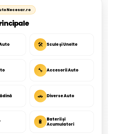
AutoNecesar.ro
rincipale
🛠
 Auto
Scule și Unelte
🔧
uto
Accesorii Auto
🚗
rădină
Diverse Auto
Baterii și
🔋
r
Acumulatori