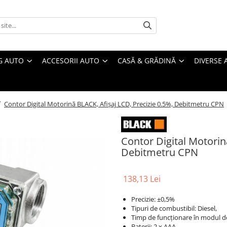
G AUTO
ACCESORII AUTO
CASĂ & GRĂDINĂ
DIVERSE 
/
Contor Digital Motorină BLACK, Afișaj LCD, Precizie 0.5%, Debitmetru CPN
Contor Digital Motorin
Debitmetru CPN
138,13 Lei
Precizie: ±0,5%
Tipuri de combustibil: Diesel,
Timp de funcționare în modul de
Baterii: 2 x AAA