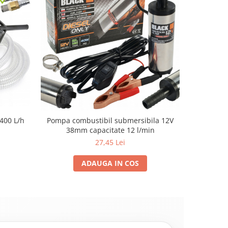
400 L/h
Pompa combustibil submersibila 12V
Pompa elec
38mm capacitate 12 l/min
27,45 Lei
ADAUGA IN COS