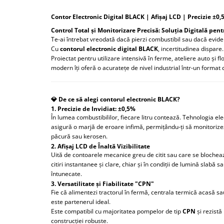
Protectia muncii
Contor Electronic Digital BLACK | Afișaj LCD | Precizie ±0
Scule Pneumatice
Control Total și Monitorizare Precisă: Soluția Digitală pe
Te-ai întrebat vreodată dacă pierzi combustibil sau dacă evid
Slefuitoare
Cu
contorul electronic digital BLACK
, incertitudinea dispare.
Proiectat pentru utilizare intensivă în ferme, ateliere auto și fl
Suport auto
modern îți oferă o acuratețe de nivel industrial într-un format 
Suport motocicleta
Surubelnite
💎 De ce să alegi contorul electronic BLACK?
Tunuri de caldura si aeroteme
1. Precizie de Invidiat: ±0,5%
În lumea combustibililor, fiecare litru contează. Tehnologia e
Utilaje constructie
asigură o marjă de eroare infimă, permițându-ți să monitorizez
păcură sau kerosen.
2. Afișaj LCD de Înaltă Vizibilitate
Uită de contoarele mecanice greu de citit sau care se blocheaz
citiri instantanee și clare, chiar și în condiții de lumină slabă s
întunecate.
3. Versatilitate și Fiabilitate "CPN"
Fie că alimentezi tractorul în fermă, centrala termică acasă sau
este partenerul ideal.
Este compatibil cu majoritatea pompelor de tip
CPN
și rezistă 
construcției robuste.