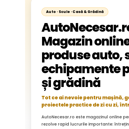
Auto · Scule · Casă & Grădină
AutoNecesar.r
Magazin online
produse auto, s
echipamente p
și grădină
Tot ce ai nevoie pentru mașină, gar
proiectele practice de zi cu zi, înt
AutoNecesar.ro este magazinul online pe
rezolve rapid lucrurile importante: întreț