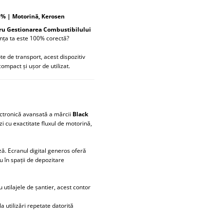
,5% | Motorină, Kerosen
ntru Gestionarea Combustibilului
ența ta este 100% corectă?
ote de transport, acest dispozitiv
compact și ușor de utilizat.
lectronică avansată a mărcii
Black
i cu exactitate fluxul de motorină,
ă. Ecranul digital generos oferă
au în spații de depozitare
 utilajele de șantier, acest contor
la utilizări repetate datorită