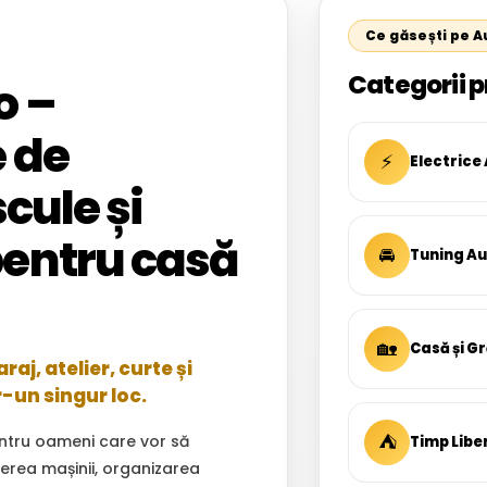
Ce găsești pe 
Categorii p
o –
 de
⚡
Electrice
cule și
entru casă
🚘
Tuning A
🏡
Casă și G
aj, atelier, curte și
r-un singur loc.
⛺
ntru oameni care vor să
Timp Libe
inerea mașinii, organizarea