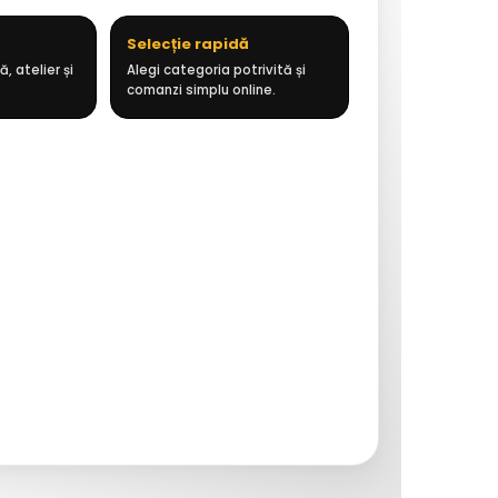
Selecție rapidă
, atelier și
Alegi categoria potrivită și
comanzi simplu online.