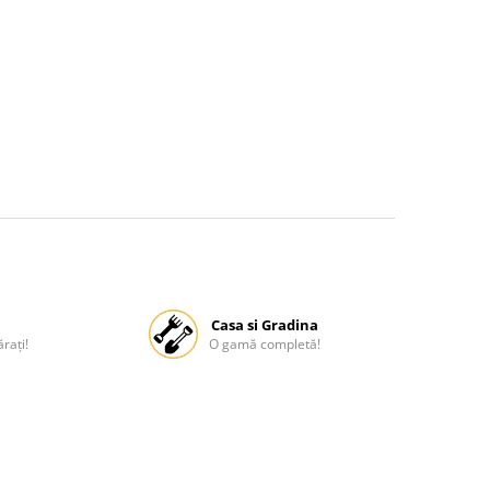
Casa si Gradina
rați!
O gamă completă!