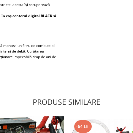
stricte, acesta își recuperează
în coș contorul digital BLACK și
ă montezi un filtru de combustibil
 interni de debit. Curățarea
ncționare impecabilă timp de ani de
PRODUSE SIMILARE
-64 LEI