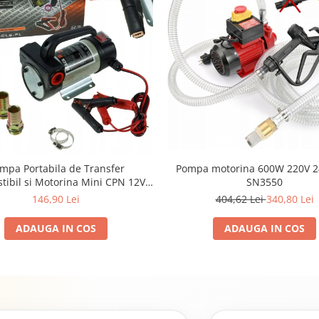
Pompa motorina 600W 220V 2
mpa Portabila de Transfer
SN3550
ibil si Motorina Mini CPN 12V,
Debit 50 l/min, Absorbire 1 Tol
404,62 Lei
340,80 Lei
146,90 Lei
 Kit Conectori si Filtru Incluse
ADAUGA IN COS
ADAUGA IN COS