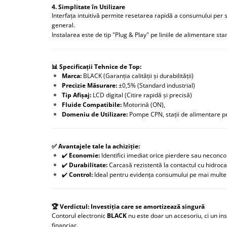
4. Simplitate în Utilizare
Interfața intuitivă permite resetarea rapidă a consumului per s
general.
Instalarea este de tip "Plug & Play" pe liniile de alimentare st
📊 Specificații Tehnice de Top:
Marca:
BLACK (Garanția calității și durabilității)
Precizie Măsurare:
±0,5% (Standard industrial)
Tip Afișaj:
LCD digital (Citire rapidă și precisă)
Fluide Compatibile:
Motorină (ON),
Domeniu de Utilizare:
Pompe CPN, stații de alimentare pri
✅ Avantajele tale la achiziție:
✔️
Economie:
Identifici imediat orice pierdere sau neconc
✔️
Durabilitate:
Carcasă rezistentă la contactul cu hidroca
✔️
Control:
Ideal pentru evidența consumului pe mai multe u
🏆 Verdictul: Investiția care se amortizează singură
Contorul electronic
BLACK
nu este doar un accesoriu, ci un 
financiar.