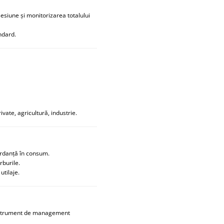
esiune și monitorizarea totalului
andard.
vate, agricultură, industrie.
ordanță în consum.
rburile.
tilaje.
instrument de management