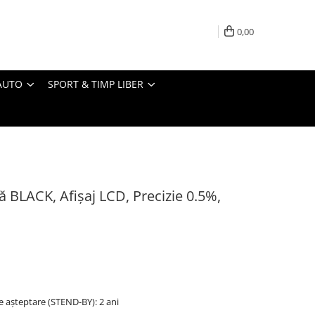
0,00
AUTO
SPORT & TIMP LIBER
ă BLACK, Afișaj LCD, Precizie 0.5%,
 așteptare (STEND-BY): 2 ani